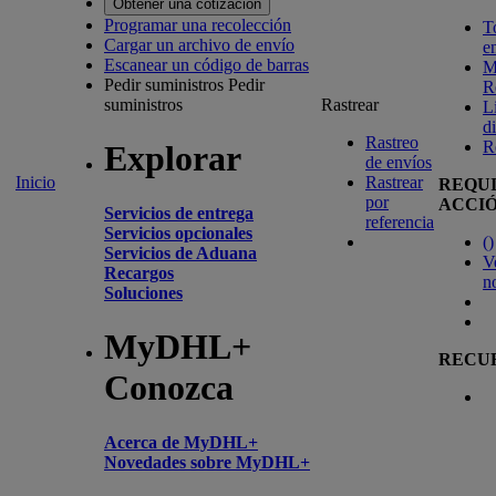
Obtener una cotización
Programar una recolección
T
Cargar un archivo de envío
e
Escanear un código de barras
M
Pedir suministros
Pedir
R
suministros
Rastrear
L
d
Rastreo
R
Explorar
de envíos
Inicio
Rastrear
REQU
por
ACCI
Servicios de entrega
referencia
Servicios opcionales
(
)
Servicios de Aduana
V
Recargos
n
Soluciones
MyDHL+
RECU
Conozca
Acerca de MyDHL+
Novedades sobre MyDHL+