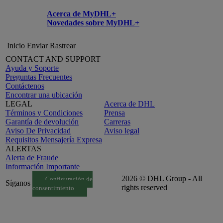
Acerca de MyDHL+
Novedades sobre MyDHL+
Inicio
Enviar
Rastrear
CONTACT AND SUPPORT
Ayuda y Soporte
Preguntas Frecuentes
Contáctenos
Encontrar una ubicación
LEGAL
Acerca de DHL
Términos y Condiciones
Prensa
Garantía de devolución
Carreras
Aviso De Privacidad
Aviso legal
Requisitos Mensajería Expresa
ALERTAS
Alerta de Fraude
Información Importante
2026 © DHL Group - All
Configuración de
Síganos
rights reserved
consentimiento