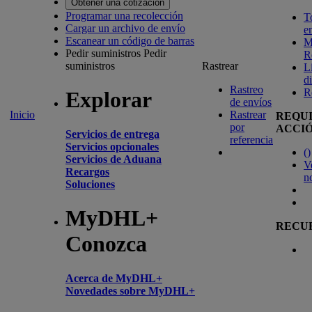
Obtener una cotización
Programar una recolección
T
Cargar un archivo de envío
e
Escanear un código de barras
M
Pedir suministros
Pedir
R
suministros
Rastrear
L
d
Rastreo
R
Explorar
de envíos
Inicio
Rastrear
REQU
por
ACCI
Servicios de entrega
referencia
Servicios opcionales
(
)
Servicios de Aduana
V
Recargos
n
Soluciones
MyDHL+
RECU
Conozca
Acerca de MyDHL+
Novedades sobre MyDHL+