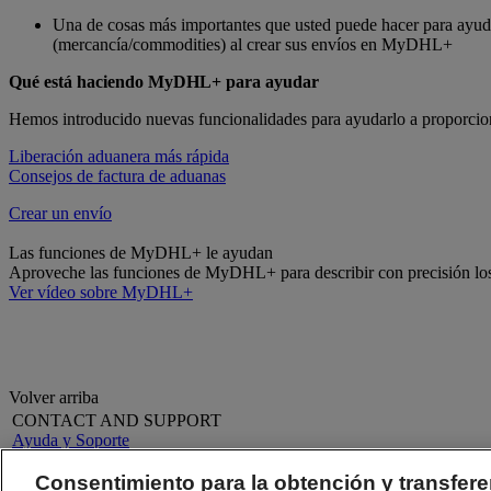
Una de cosas más importantes que usted puede hacer para ayudar 
(mercancía/commodities) al crear sus envíos en MyDHL+
Qué está haciendo MyDHL+ para ayudar
Hemos introducido nuevas funcionalidades para ayudarlo a proporcionar
Liberación aduanera más rápida
Consejos de factura de aduanas
Crear un envío
Las funciones de MyDHL+ le ayudan
Aproveche las funciones de MyDHL+ para describir con precisión los a
Ver vídeo sobre MyDHL+
Volver arriba
CONTACT AND SUPPORT
Ayuda y Soporte
Preguntas Frecuentes
Contáctenos
Consentimiento para la obtención y transfere