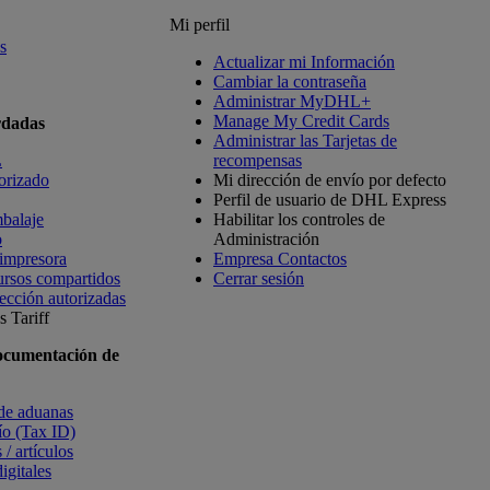
Mi perfil
s
Actualizar mi Información
Cambiar la contraseña
Administrar MyDHL+
Manage My Credit Cards
rdadas
Administrar las Tarjetas de
L
recompensas
orizado
Mi dirección de envío por defecto
Perfil de usuario de DHL Express
balaje
Habilitar los controles de
o
Administración
 impresora
Empresa Contactos
ursos compartidos
Cerrar sesión
ección autorizadas
 Tariff
ocumentación de
 de aduanas
vío (Tax ID)
 / artículos
igitales