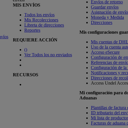
Envíos de retorno
MIS ENVÍOS
Guardar envíos
Asignación de envío
Todos los envíos
Moneda y Medida
Mis Recolecciones
Direcciones
Libreta de direcciones
Reportes
Mis configuraciones gua
nvíos
REQUIERE ACCIÓN
Mis cuentas de DH
Uso de la cuenta aut
(
)
Acceso eSecure
Ver Todos los no enviados
Configuración de em
Referencias de enví
Configuración de la
Notificaciones y rec
RECURSOS
Direcciones de recol
Access Undel
Access
Mi configuración para d
Aduanas
Plantillas de factura
ID tributario del en
Mi lista de productos
Facturas de aduana d