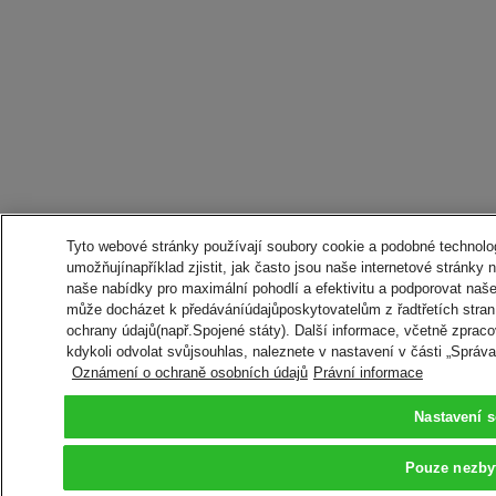
Tyto webové stránky používají soubory cookie a podobné technologi
umožňujínapříklad zjistit, jak často jsou naše internetové stránky
naše nabídky pro maximální pohodlí a efektivitu a podporovat naš
může docházet k předáváníúdajůposkytovatelům z řadtřetích stran
ochrany údajů(např.Spojené státy). Další informace, včetně zpraco
kdykoli odvolat svůjsouhlas, naleznete v nastavení v části „Správ
Oznámení o ochraně osobních údajů
Právní informace
Nastavení 
Pouze nezby