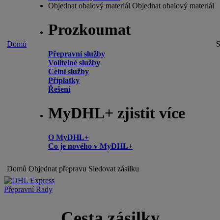
Objednat obalový materiál
Objednat obalový materiál
Prozkoumat
Domů
S
Přepravní služby
Volitelné služby
Celní služby
Příplatky
Řešení
MyDHL+ zjistit více
O MyDHL+
Co je nového v MyDHL+
Domů
Objednat přepravu
Sledovat zásilku
Přepravní Rady
Cesta zásilky