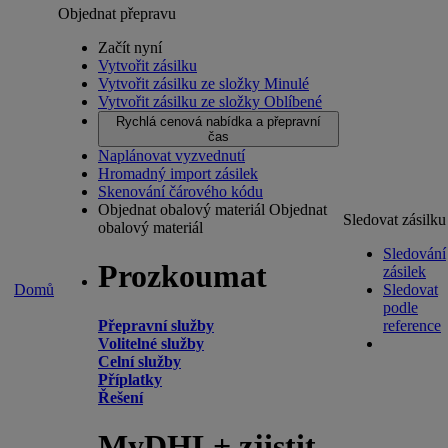
Objednat přepravu
Začít nyní
Vytvořit zásilku
Vytvořit zásilku ze složky Minulé
Vytvořit zásilku ze složky Oblíbené
Rychlá cenová nabídka a přepravní
čas
Naplánovat vyzvednutí
Hromadný import zásilek
Skenování čárového kódu
Objednat obalový materiál
Objednat
Sledovat zásilku
obalový materiál
Sledování
Prozkoumat
zásilek
Domů
Sledovat
podle
Přepravní služby
reference
Volitelné služby
Celní služby
Příplatky
Řešení
MyDHL+ zjistit