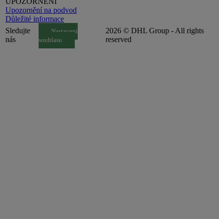
UPOZORNĚNÍ
Upozornění na podvod
Důležité informace
Sledujte
2026 © DHL Group - All rights
Nastavení
nás
reserved
souhlasu