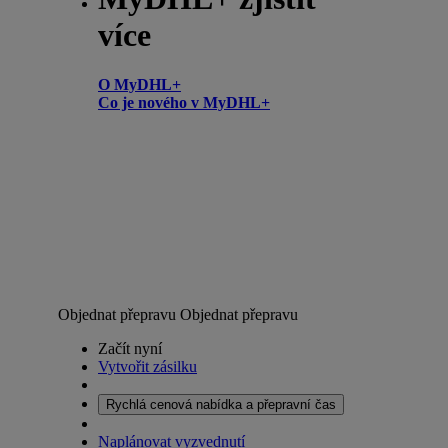
více
O MyDHL+
Co je nového v MyDHL+
Objednat přepravu
Objednat přepravu
Začít nyní
Vytvořit zásilku
Rychlá cenová nabídka a přepravní čas
Naplánovat vyzvednutí