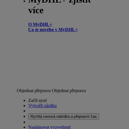
více
O MyDHL+
Co je nového v MyDHL+
Objednat přepravu
Objednat přepravu
Začít nyní
Vytvořit zásilku
Rychlá cenová nabídka a přepravní čas
Naplánovat vyzvednutí