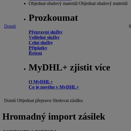
Objednat obalový materiál
Objednat obalový materiál
Prozkoumat
Domů
S
Přepravní služby
Volitelné služby
Celní služby
Příplatky
Řešení
MyDHL+ zjistit více
O MyDHL+
Co je nového v MyDHL+
Domů
Objednat přepravu
Sledovat zásilku
Hromadný import zásilek