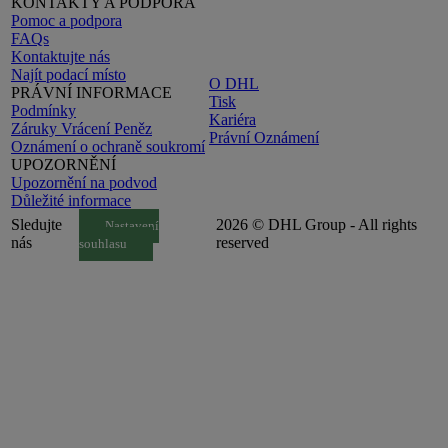
KONTAKTY A PODPORA
Pomoc a podpora
FAQs
Kontaktujte nás
Najít podací místo
O DHL
PRÁVNÍ INFORMACE
Tisk
Podmínky
Kariéra
Záruky Vrácení Peněz
Právní Oznámení
Oznámení o ochraně soukromí
UPOZORNĚNÍ
Upozornění na podvod
Důležité informace
Sledujte
2026 © DHL Group - All rights
Nastavení
nás
reserved
souhlasu