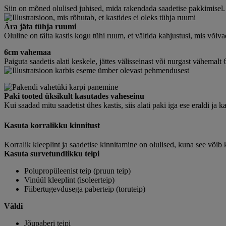
Siin on mõned olulised juhised, mida rakendada saadetise pakkimisel.
Ära jäta tühja ruumi
Oluline on täita kastis kogu tühi ruum, et vältida kahjustusi, mis võiv
6cm vahemaa
Paiguta saadetis alati keskele, jättes välisseinast või nurgast vähemalt
Paki tooted üksikult kasutades vaheseinu
Kui saadad mitu saadetist ühes kastis, siis alati paki iga ese eraldi ja 
Kasuta korralikku kinnitust
Korralik kleeplint ja saadetise kinnitamine on olulised, kuna see võib ka
Kasuta survetundlikku teipi
Polupropüleenist teip (pruun teip)
Vinüül kleeplint (isoleerteip)
Fiibertugevdusega paberteip (toruteip)
Väldi
Jõupaberi teipi