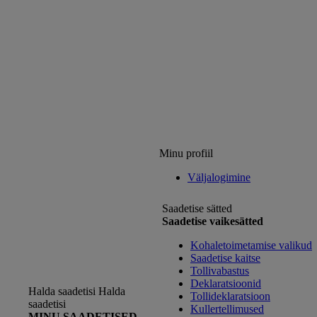
Minu profiil
Väljalogimine
Saadetise sätted
Saadetise vaikesätted
Kohaletoimetamise valikud
Saadetise kaitse
Tollivabastus
Deklaratsioonid
Halda saadetisi
Halda
Tollideklaratsioon
saadetisi
Kullertellimused
MINU SAADETISED