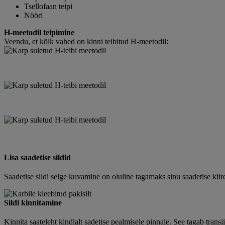
Tsellofaan teipi
Nööri
H-meetodil teipimine
Veendu, et kõik vahed on kinni teibitud H-meetodil:
Lisa saadetise sildid
Saadetise sildi selge kuvamine on oluline tagamaks sinu saadetise kiir
Sildi kinnitamine
Kinnita saateleht kindlalt sadetise pealmisele pinnale. See tagab transii