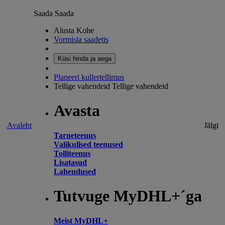
Saada
Saada
Alusta Kohe
Vormista saadetis
Küsi hinda ja aega
Planeeri kullertellimus
Tellige vahendeid
Tellige vahendeid
Avasta
Avaleht
Jälgi
Tarneteenus
Valikulised teenused
Tolliteenus
Lisatasud
Lahendused
Tutvuge MyDHL+´ga
Meist MyDHL+