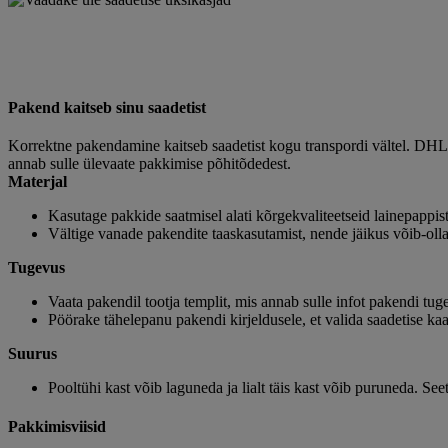
Pakend kaitseb sinu saadetist
Korrektne pakendamine kaitseb saadetist kogu transpordi vältel. DHL p
annab sulle ülevaate pakkimise põhitõdedest.
Materjal
Kasutage pakkide saatmisel alati kõrgekvaliteetseid lainepappis
Vältige vanade pakendite taaskasutamist, nende jäikus võib-ol
Tugevus
Vaata pakendil tootja templit, mis annab sulle infot pakendi tuge
Pöörake tähelepanu pakendi kirjeldusele, et valida saadetise ka
Suurus
Pooltühi kast võib laguneda ja lialt täis kast võib puruneda. Seet
Pakkimisviisid