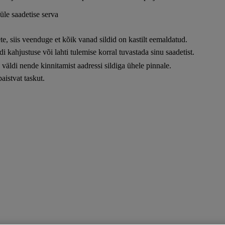
 üle saadetise serva
e, siis veenduge et kõik vanad sildid on kastilt eemaldatud.
ldi kahjustuse või lahti tulemise korral tuvastada sinu saadetist.
un väldi nende kinnitamist aadressi sildiga ühele pinnale.
aistvat taskut.