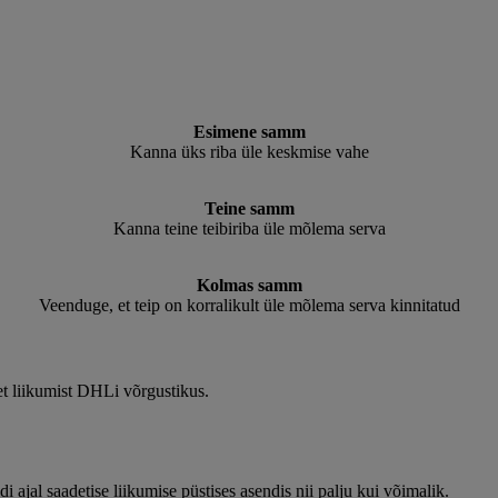
Esimene samm
Kanna üks riba üle keskmise vahe
Teine samm
Kanna teine teibiriba üle mõlema serva
Kolmas samm
Veenduge, et teip on korralikult üle mõlema serva kinnitatud
et liikumist DHLi võrgustikus.
di ajal saadetise liikumise püstises asendis nii palju kui võimalik.