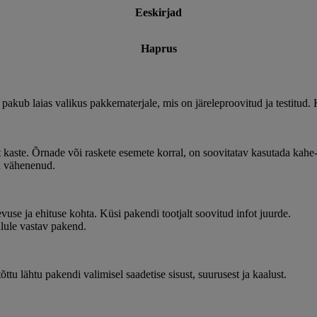
Eeskirjad
Haprus
akub laias valikus pakkematerjale, mis on järeleproovitud ja testitud. 
t kaste. Õrnade või raskete esemete korral, on soovitatav kasutada kahe
la vähenenud.
vuse ja ehituse kohta. Küsi pakendi tootjalt soovitud infot juurde.
alule vastav pakend.
õttu lähtu pakendi valimisel saadetise sisust, suurusest ja kaalust.