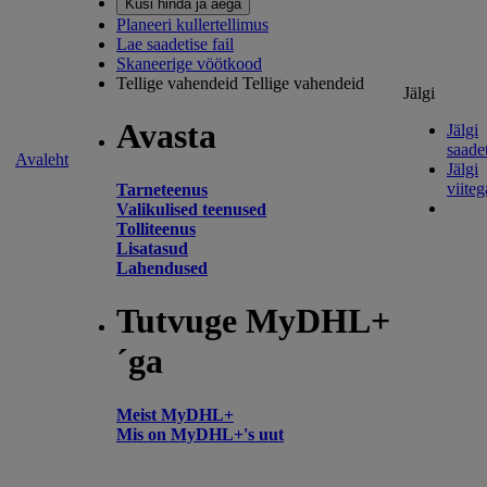
Küsi hinda ja aega
Planeeri kullertellimus
Lae saadetise fail
Skaneerige vöötkood
Tellige vahendeid
Tellige vahendeid
Jälgi
Avasta
Jälgi
saadet
Avaleht
Jälgi
viiteg
Tarneteenus
Valikulised teenused
Tolliteenus
Lisatasud
Lahendused
Tutvuge MyDHL+
´ga
Meist MyDHL+
Mis on MyDHL+'s uut