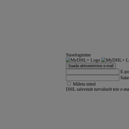
Sisselogimine
Saada aktiveerimise e-mail
E-po
Sala
Mäleta mind
DHL salvestab turvaliselt teie e-ma