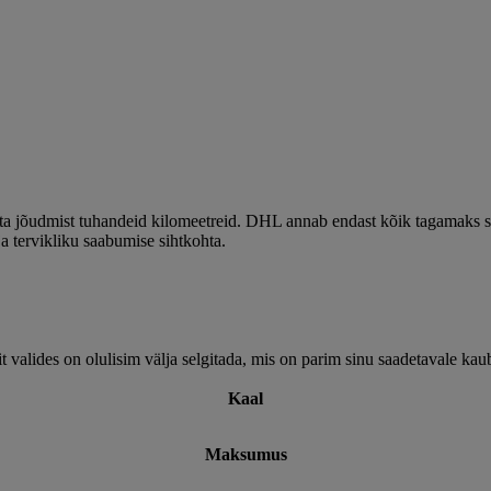
a jõudmist tuhandeid kilomeetreid. DHL annab endast kõik tagamaks saa
ja tervikliku saabumise sihtkohta.
 valides on olulisim välja selgitada, mis on parim sinu saadetavale kau
Kaal
Maksumus