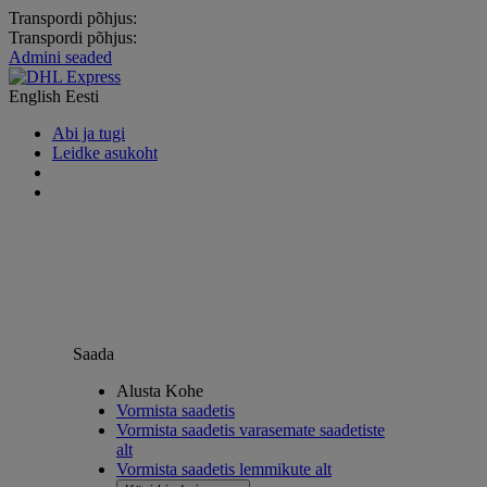
Transpordi põhjus:
Transpordi põhjus:
Admini seaded
English
Eesti
Abi ja tugi
Leidke asukoht
Saada
Alusta Kohe
Vormista saadetis
Vormista saadetis varasemate saadetiste
alt
Vormista saadetis lemmikute alt