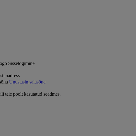
Sisselogimine
sti aadress
sõna
Unustasin salasõna
ili teie poolt kasutatud seadmes.