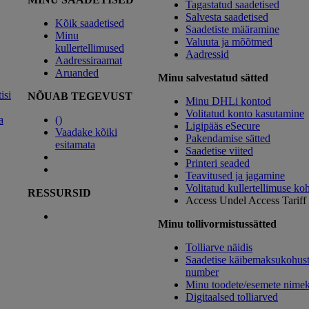
Tagastatud saadetised
Salvesta saadetised
Kõik saadetised
Saadetiste määramine
Minu
Valuuta ja mõõtmed
kullertellimused
Aadressid
Aadressiraamat
Aruanded
Minu salvestatud sätted
isi
NÕUAB TEGEVUST
Minu DHLi kontod
Volitatud konto kasutamine
a
(
)
Ligipääs eSecure
Vaadake kõiki
Pakendamise sätted
esitamata
Saadetise viited
Printeri seaded
Teavitused ja jagamine
Volitatud kullertellimuse ko
RESSURSID
Access Undel
Access Tariff
Minu tollivormistussätted
Tolliarve näidis
Saadetise käibemaksukohust
number
Minu toodete/esemete nimek
Digitaalsed tolliarved