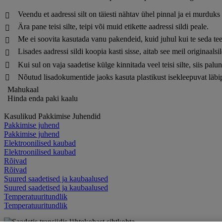
Veendu et aadressi silt on täiesti nähtav ühel pinnal ja ei murduks

Ära pane teisi silte, teipi või muid etikette aadressi sildi peale.

Me ei soovita kasutada vanu pakendeid, kuid juhul kui te seda teet

Lisades aadressi sildi koopia kasti sisse, aitab see meil originaalsi

Kui sul on vaja saadetise külge kinnitada veel teisi silte, siis pal

Nõutud lisadokumentide jaoks kasuta plastikust isekleepuvat läbip

Mahukaal
Hinda enda paki kaalu
Kasulikud Pakkimise Juhendid
Pakkimise juhend
Pakkimise juhend
Elektroonilised kaubad
Elektroonilised kaubad
Rõivad
Rõivad
Suured saadetised ja kaubaalused
Suured saadetised ja kaubaalused
Temperatuuritundlik
Temperatuuritundlik