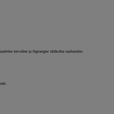
detise turvaline ja õigeaegne sihtkohta saabumine.
bale.