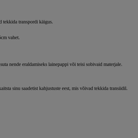
ad tekkida transpordi käigus.
 6cm vahet.
kasuta nende eraldamiseks lainepappi või teisi sobivaid materjale.
itsta sinu saadetist kahjustuste eest, mis võivad tekkida transiidil.