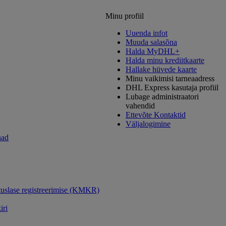
Minu profiil
Uuenda infot
Muuda salasõna
Halda MyDHL+
Halda minu krediitkaarte
Hallake hüvede kaarte
Minu vaikimisi tarneaadress
DHL Express kasutaja profiil
Lubage administraatori
vahendid
Ettevõte Kontaktid
Väljalogimine
had
uslase registreerimise (KMKR)
iri