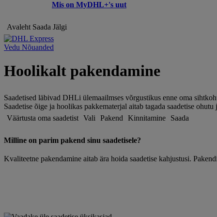
Mis on MyDHL+'s uut
Avaleht
Saada
Jälgi
Vedu Nõuanded
Hoolikalt pakendamine
Saadetised läbivad DHLi ülemaailmses võrgustikus enne oma sihtkoht
Saadetise õige ja hoolikas pakkematerjal aitab tagada saadetise ohutu 
Väärtusta oma saadetist
Vali
Pakend
Kinnitamine
Saada
Milline on parim pakend sinu saadetisele?
Kvaliteetne pakendamine aitab ära hoida saadetise kahjustusi. Pakendit