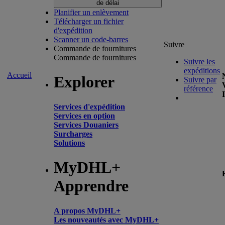
de délai
Planifier un enlèvement
Télécharger un fichier
d'expédition
Scanner un code-barres
Suivre
Commande de fournitures
Commande de fournitures
Suivre les
expéditions
Accueil
Explorer
Suivre par
référence
Services d'expédition
Services en option
Services Douaniers
Surcharges
Solutions
MyDHL+
Apprendre
A propos MyDHL+
Les nouveautés avec MyDHL+