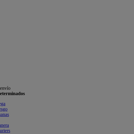
 envío
determinados
ega
esgo
uanas
anera
uriers