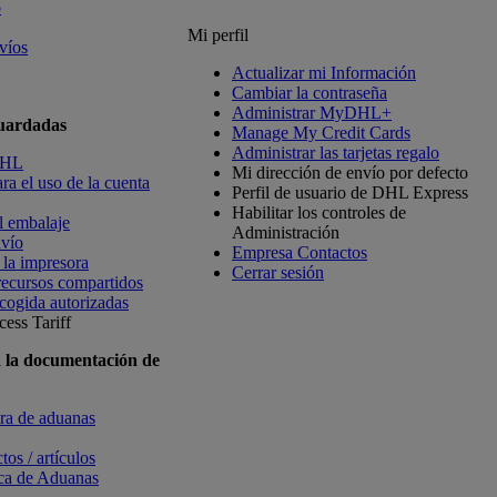
o
Mi perfil
víos
Actualizar mi Información
Cambiar la contraseña
Administrar MyDHL+
guardadas
Manage My Credit Cards
Administrar las tarjetas regalo
DHL
Mi dirección de envío por defecto
ra el uso de la cuenta
Perfil de usuario de DHL Express
Habilitar los controles de
l embalaje
Administración
nvío
Empresa Contactos
 la impresora
Cerrar sesión
recursos compartidos
cogida autorizadas
ess Tariff
a la documentación de
ura de aduanas
tos / artículos
ica de Aduanas