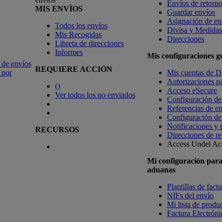
Envíos de retorn
MIS ENVÍOS
Guardar envíos
Asignación de en
Todos los envíos
Divisa y Medidas
Mis Recogidas
Direcciones
Libreta de direcciones
Informes
Mis configuraciones 
 de envíos
REQUIERE ACCIÓN
 por
Mis cuentas de 
Autorizaciones pa
(
)
Acceso eSecure
Ver todos los no enviados
Configuración de
Referencias de e
Configuración de
Notificaciones y 
RECURSOS
Direcciones de re
Access Undel
Acc
Mi configuración par
aduanas
Plantillas de fact
NIFs del envío
Mi lista de produc
Factura Electrón