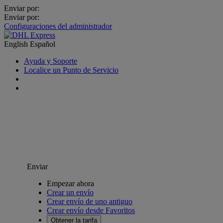
Enviar por:
Enviar por:
Configuraciones del administrador
English
Español
Ayuda y Soporte
Localice un Punto de Servicio
Enviar
Empezar ahora
Crear un envío
Crear envío de uno antiguo
Crear envío desde Favoritos
Obtener la tarifa