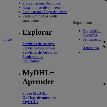
Programar una Recogida
Cargar un archivo de envío
Escanear un código de barras
Pedir suministros
Pedir
suministros
Seguimiento
Explorar
Seguimiento
de envíos
Inicio
Seguimiento
R
por
Servicios de entrega
A
Referencia
Servicios Opcionales
Servicios de Aduanas
Suplementos
Soluciones
MyDHL+
Aprender
R
Sobre MyDHL+
Qué hay de nuevo en
MyDHL+