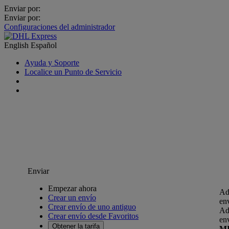
Enviar por:
Enviar por:
Configuraciones del administrador
English
Español
Ayuda y Soporte
Localice un Punto de Servicio
Enviar
Empezar ahora
Ad
Crear un envío
en
Crear envío de uno antiguo
Ad
Crear envío desde Favoritos
en
Obtener la tarifa
M