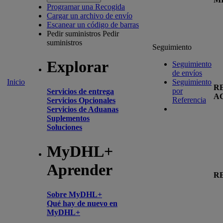
Programar una Recogida
Cargar un archivo de envío
Escanear un código de barras
Pedir suministros
Pedir
suministros
Seguimiento
Explorar
Seguimiento
de envíos
Inicio
Seguimiento
R
por
Servicios de entrega
A
Referencia
Servicios Opcionales
Servicios de Aduanas
Suplementos
Soluciones
MyDHL+
Aprender
R
Sobre MyDHL+
Qué hay de nuevo en
MyDHL+