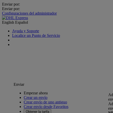
Enviar por:
Enviar por:
Configuraciones del administrador
English
Español
Ayuda y Soporte
Localice un Punto de Servicio
Enviar
Empezar ahora
Ad
Crear un envío
en
Crear envío de uno antiguo
Ad
Crear envío desde Favoritos
en
Obtener la tarifa
M