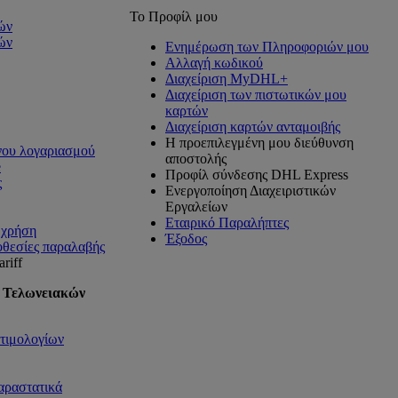
Το Προφίλ μου
ών
ών
Ενημέρωση των Πληροφοριών μου
Αλλαγή κωδικού
Διαχείριση MyDHL+
Διαχείριση των πιστωτικών μου
καρτών
Διαχείριση καρτών ανταμοιβής
Η προεπιλεγμένη μου διεύθυνση
νου λογαριασμού
αποστολής
e
Προφίλ σύνδεσης DHL Express
ς
Ενεργοποίηση Διαχειριστικών
Εργαλείων
Εταιρικό Παραλήπτες
ή χρήση
Έξοδος
οθεσίες παραλαβής
riff
 Τελωνειακών
τιμολογίων
αραστατικά