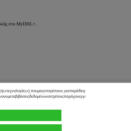
στολής στο MyDHL+.
εξής«τεχνολογίες»),πουμαςεπιτρέπουν,γιαπαράδειγμα,ναπροσδιορίζουμετησ
ώνουνμεταβιβάσειςδεδομένωνσετρίτουςπαρόχουςεγκατεστημένουςσεχώρεςχω
L