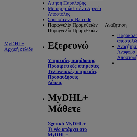
Αίτηση Παραλαβής
Μεταφορτώστε ένα Αρχείο
Αποστολής
Σάρωση ενός Barcode
Παραγγελία Προμηθειών
Αναζήτηση
Παραγγελία Προμηθειών
Παρακολ
αποστολώ
Εξερευνώ
MyDHL+
Αναζήτησ
Αρχική σελίδα
Αναφορά
Αποστολή
Υπηρεσίες παράδοσης
Προαιρετικές υπηρεσίες
Τελωνειακές υπηρεσίες
Προσαυξήσεις
Λύσεις
MyDHL+
Μάθετε
Σχετικά MyDHL+
Τι νέο υπάρχει στο
MyDHL+