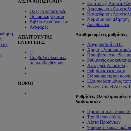
ΛΙΣΤΑ ΑΠΟΣΤΟΛΩΝ
Επιστροφή Αποστολών
Αποθήκευση Αποστολ
Όλες οι Αποστολές
Καταχώρηση Αποστολ
Οι παραλαβές μου
Νόμισμα και μέτρηση
Βιβλίο διευθύνσεων
Διευθύνσεις
Αναφορές
ούθηση
Αποθηκευμένες ρυθμίσεις
ΑΠΑΙΤΟΥΝΤΑΙ
ν
ΕΝΕΡΓΕΙΕΣ
η με
Λογαριασμοί DHL
Χρήση εξουσιοδοτημέ
(
)
ς
Πρόσβαση στο eSecur
Προβολή όλων των
Ρυθμίσεις συσκευασία
μη υποβληθέντων
Αναφορές Αποστολής
Ρυθμίσεις εκτυπωτή
Ειδοποιήσεις και κοιν
Εξουσιοδοτημένες τοπ
ΠΟΡΟΙ
Access Undel
Access Ta
Ρυθμίσεις Ολοκληρωμένων
διαδικασιών
Πρότυπα τελωνειακών 
Tax Id αποστολής
Λίστα Προϊόντων
Ψηφιακά τελωνειακά π