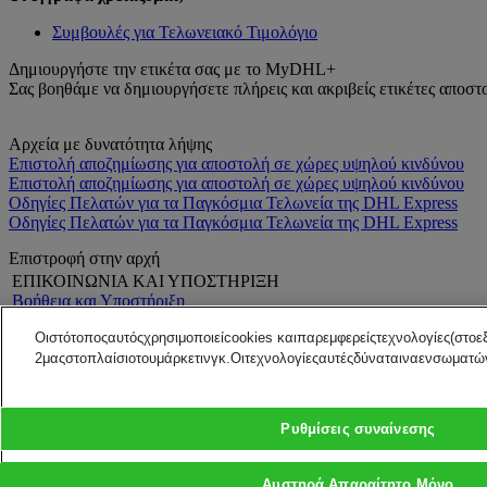
Συμβουλές για Τελωνειακό Τιμολόγιο
Δημιουργήστε την ετικέτα σας με το MyDHL+
Σας βοηθάμε να δημιουργήσετε πλήρεις και ακριβείς ετικέτες απο
Αρχεία με δυνατότητα λήψης
Επιστολή αποζημίωσης για αποστολή σε χώρες υψηλού κινδύνου
Επιστολή αποζημίωσης για αποστολή σε χώρες υψηλού κινδύνου
Οδηγίες Πελατών για τα Παγκόσμια Τελωνεία της DHL Express
Οδηγίες Πελατών για τα Παγκόσμια Τελωνεία της DHL Express
Επιστροφή στην αρχή
ΕΠΙΚΟΙΝΩΝΙΑ ΚΑΙ ΥΠΟΣΤΗΡΙΞΗ
Βοήθεια και Υποστήριξη
Συχνές ερωτήσεις
Οιστότοποςαυτόςχρησιμοποιείcookies καιπαρεμφερείςτεχνολογίες(στο
Επικοινωνήστε μαζί μας
Βρείτε μια τοποθεσία
2μαςστοπλαίσιοτουμάρκετινγκ.Οιτεχνολογίεςαυτέςδύναταιναενσωματ
ΝΟΜΙΚΟ ΤΜΗΜΑ
Σχετικά με την DH
Οροι και Προϋποθέσεις
Τύπος
Εγγύηση επιστροφής χρημάτων
Καριέρα
Ρυθμίσεις συναίνεσης
Ειδοποίηση Aπορρήτου
Νομική ειδοποίηση
Χάρτης Υποχρεώσεων προς τους Καταναλωτές
VAT/Tax
Αυστηρά Απαραίτητο Μόνο