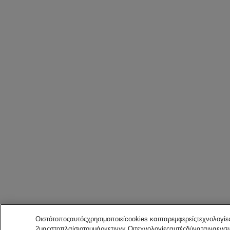
Οιστότοποςαυτόςχρησιμοποιείcookies καιπαρεμφερείςτεχνολογί
2μαςστοπλαίσιοτουμάρκετινγκ.Οιτεχνολογίεςαυτέςδύναταιναε