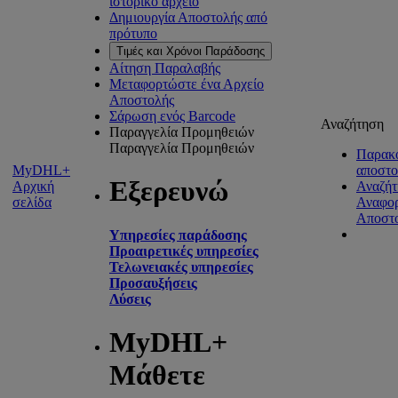
ιστορικό αρχείο
Δημιουργία Αποστολής από
πρότυπο
Τιμές και Χρόνοι Παράδοσης
Αίτηση Παραλαβής
Μεταφορτώστε ένα Αρχείο
Αποστολής
Σάρωση ενός Barcode
Αναζήτηση
Παραγγελία Προμηθειών
Παραγγελία Προμηθειών
Παρακ
MyDHL+
αποστ
Εξερευνώ
Αρχική
Αναζήτ
σελίδα
Αναφο
Αποστ
Υπηρεσίες παράδοσης
Προαιρετικές υπηρεσίες
Τελωνειακές υπηρεσίες
Προσαυξήσεις
Λύσεις
MyDHL+
Μάθετε