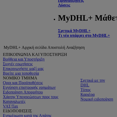
Προσαυξήσεις
Λύσεις
MyDHL+ Μάθε
Σχετικά MyDHL+
Τι νέο υπάρχει στο MyDHL+
MyDHL+ Αρχική σελίδα
Αποστολή
Αναζήτηση
ΕΠΙΚΟΙΝΩΝΙΑ ΚΑΙ ΥΠΟΣΤΗΡΙΞΗ
Βοήθεια και Υποστήριξη
Συχνές ερωτήσεις
Επικοινωνήστε μαζί μας
Βρείτε μια τοποθεσία
ΝΟΜΙΚΟ ΤΜΗΜΑ
Σχετικά με την
Οροι και Προϋποθέσεις
DHL
Εγγύηση επιστροφής χρημάτων
Τύπος
Ειδοποίηση Aπορρήτου
Καριέρα
Χάρτης Υποχρεώσεων προς τους
Νομική ειδοποίηση
Καταναλωτές
VAT/Tax
ΕΙΔΟΠΟΙΗΣΕΙΣ
Ενημέρωση κατά της Απάτης