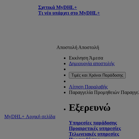
Σχετικά MyDHL+
Τι νέο υπάρχει στο MyDHL+
Αποστολή
Αποστολή
Εκκίνηση Άμεσα
Δημιουργία αποστολής
Τιμές και Χρόνοι Παράδοσης
Αίτηση Παραλαβής
Παραγγελία Προμηθειών
Παραγγε
Εξερευνώ
MyDHL+ Αρχική σελίδα
Υπηρεσίες παράδοσης
Προαιρετικές υπηρεσίες
Τελωνειακές υπηρεσίες