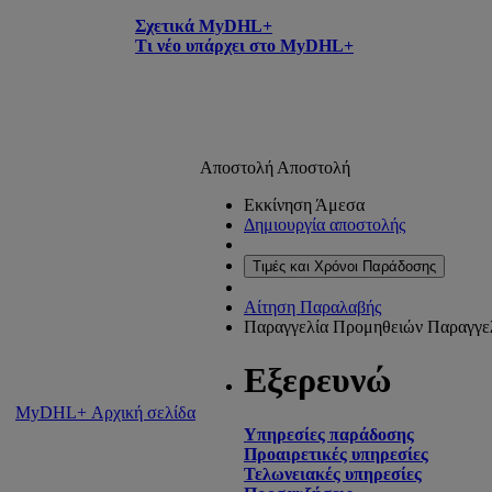
Σχετικά MyDHL+
Τι νέο υπάρχει στο MyDHL+
Αποστολή
Αποστολή
Εκκίνηση Άμεσα
Δημιουργία αποστολής
Τιμές και Χρόνοι Παράδοσης
Αίτηση Παραλαβής
Παραγγελία Προμηθειών
Παραγγε
Εξερευνώ
MyDHL+ Αρχική σελίδα
Υπηρεσίες παράδοσης
Προαιρετικές υπηρεσίες
Τελωνειακές υπηρεσίες