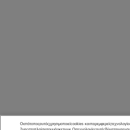
Οιστότοποςαυτόςχρησιμοποιείcookies καιπαρεμφερείςτεχνολογί
2μαςστοπλαίσιοτουμάρκετινγκ.Οιτεχνολογίεςαυτέςδύναταιναε