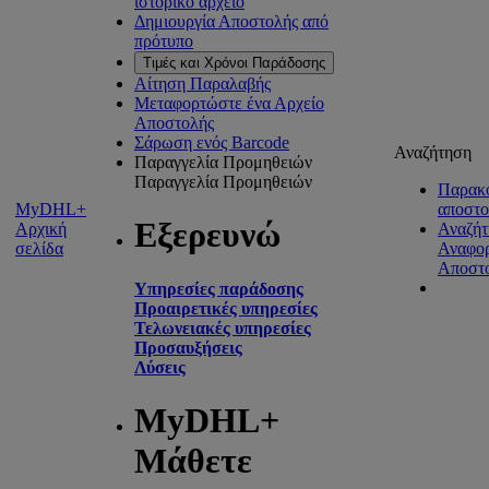
ιστορικό αρχείο
Δημιουργία Αποστολής από
πρότυπο
Τιμές και Χρόνοι Παράδοσης
Αίτηση Παραλαβής
Μεταφορτώστε ένα Αρχείο
Αποστολής
Σάρωση ενός Barcode
Αναζήτηση
Παραγγελία Προμηθειών
Παραγγελία Προμηθειών
Παρακ
MyDHL+
αποστ
Εξερευνώ
Αρχική
Αναζήτ
σελίδα
Αναφο
Αποστ
Υπηρεσίες παράδοσης
Προαιρετικές υπηρεσίες
Τελωνειακές υπηρεσίες
Προσαυξήσεις
Λύσεις
MyDHL+
Μάθετε