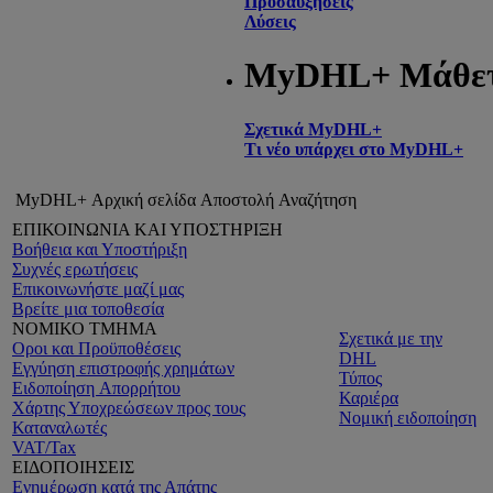
Προσαυξήσεις
Λύσεις
MyDHL+ Μάθε
Σχετικά MyDHL+
Τι νέο υπάρχει στο MyDHL+
MyDHL+ Αρχική σελίδα
Αποστολή
Αναζήτηση
ΕΠΙΚΟΙΝΩΝΙΑ ΚΑΙ ΥΠΟΣΤΗΡΙΞΗ
Βοήθεια και Υποστήριξη
Συχνές ερωτήσεις
Επικοινωνήστε μαζί μας
Βρείτε μια τοποθεσία
ΝΟΜΙΚΟ ΤΜΗΜΑ
Σχετικά με την
Οροι και Προϋποθέσεις
DHL
Εγγύηση επιστροφής χρημάτων
Τύπος
Ειδοποίηση Aπορρήτου
Καριέρα
Χάρτης Υποχρεώσεων προς τους
Νομική ειδοποίηση
Καταναλωτές
VAT/Tax
ΕΙΔΟΠΟΙΗΣΕΙΣ
Ενημέρωση κατά της Απάτης