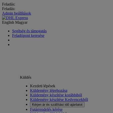
Feladás:
Feladás:
Admin beállítások
English
Magyar
Segítség és támogatás
Feladópont keresése
Küldés
Kezdeti lépések
Küldemény létrehozása
Küldemény készítése korábbiból
Küldemény készítése Kedvencekből
Kérjen ár és szállítási idő ajánlatot
Futárrendelés kérése