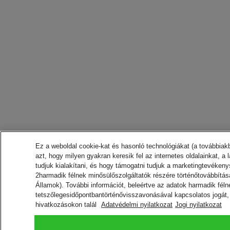
Ez a weboldal cookie-kat és hasonló technológiákat (a továbbiak
azt, hogy milyen gyakran keresik fel az internetes oldalainkat,
tudjuk kialakítani, és hogy támogatni tudjuk a marketingtevéken
2harmadik félnek minősülőszolgáltatók részére történőtovábbítás
Államok). További információt, beleértve az adatok harmadik féln
tetszőlegesidőpontbantörténővisszavonásával kapcsolatos jogát, a 
hivatkozásokon talál
Adatvédelmi nyilatkozat
Jogi nyilatkozat