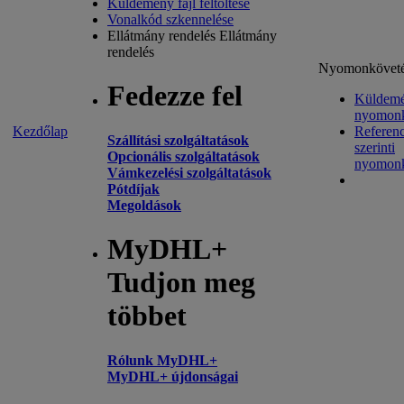
Küldemény fájl feltöltése
Vonalkód szkennelése
Ellátmány rendelés
Ellátmány
rendelés
Nyomonkövet
Fedezze fel
Küldem
nyomonk
Kezdőlap
Referenc
Szállítási szolgáltatások
szerinti
Opcionális szolgáltatások
nyomonk
Vámkezelési szolgáltatások
Pótdíjak
Megoldások
MyDHL+
Tudjon meg
többet
Rólunk MyDHL+
MyDHL+ újdonságai