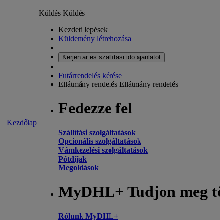
Küldés
Küldés
Kezdeti lépések
Küldemény létrehozása
Kérjen ár és szállítási idő ajánlatot
Futárrendelés kérése
Ellátmány rendelés
Ellátmány rendelés
Fedezze fel
Kezdőlap
Szállítási szolgáltatások
Opcionális szolgáltatások
Vámkezelési szolgáltatások
Pótdíjak
Megoldások
MyDHL+ Tudjon meg t
Rólunk MyDHL+