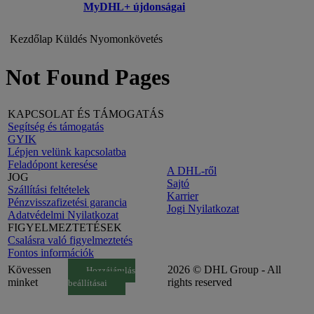
MyDHL+ újdonságai
Kezdőlap
Küldés
Nyomonkövetés
Not Found Pages
KAPCSOLAT ÉS TÁMOGATÁS
Segítség és támogatás
GYIK
Lépjen velünk kapcsolatba
Feladópont keresése
A DHL-ről
JOG
Sajtó
Szállítási feltételek
Karrier
Pénzvisszafizetési garancia
Jogi Nyilatkozat
Adatvédelmi Nyilatkozat
FIGYELMEZTETÉSEK
Csalásra való figyelmeztetés
Fontos információk
Kövessen
2026 © DHL Group - All
Hozzájárulás
minket
rights reserved
beállításai