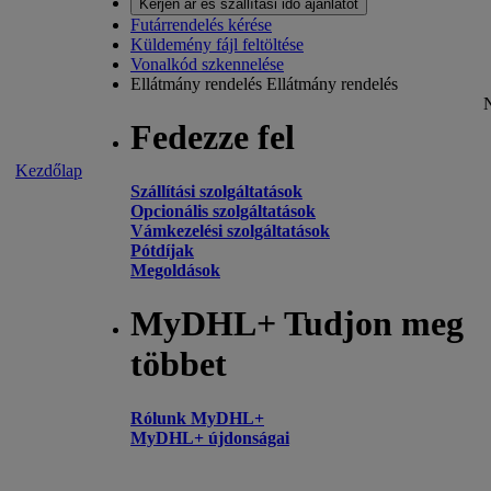
Kérjen ár és szállítási idő ajánlatot
Futárrendelés kérése
Küldemény fájl feltöltése
Vonalkód szkennelése
Ellátmány rendelés
Ellátmány rendelés
Fedezze fel
Kezdőlap
Szállítási szolgáltatások
Opcionális szolgáltatások
Vámkezelési szolgáltatások
Pótdíjak
Megoldások
MyDHL+ Tudjon meg
többet
Rólunk MyDHL+
MyDHL+ újdonságai