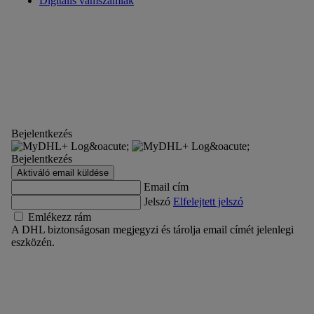
Digitális vámszámlák
Bejelentkezés
Bejelentkezés
Aktiváló email küldése
Email cím
Jelszó
Elfelejtett jelszó
Emlékezz rám
A DHL biztonságosan megjegyzi és tárolja email címét jelenlegi
eszközén.