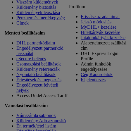
Visszáru küldemények
Profilom
Küldemény biztosítás
Küldemények leosztása
Frissítse az adataimat
Pénznem és mértékegység
Jelszó módosítás
Címek
MyDHL+ kezelése
Hitelkártyák kezelése
Mentett beállításaim
Jutalomkártyák kezelése
DHL partnerkódjaim
Alapértelmezett szállítási
Engedélyezett partnerkód
cím
használat
DHL Express Login
eSecure belépés
Profile
Csomagolási beállítások
Admin funkciók
Küldemény referenciák
engedélyezése
Nyomtató beállítások
Cég Kapcsolatok
Értesítések és megosztás
Kijelentkezés
Engedélyezett felvételi
helyek
Access Undel
Access Tariff
Vámolási beállításaim
Vámszámla sablonok
Küldemény Adó azonosító
Én termék/tétel listám