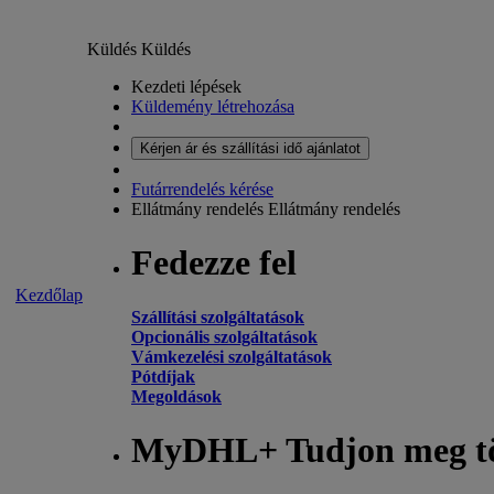
Küldés
Küldés
Kezdeti lépések
Küldemény létrehozása
Kérjen ár és szállítási idő ajánlatot
Futárrendelés kérése
Ellátmány rendelés
Ellátmány rendelés
Fedezze fel
Kezdőlap
Szállítási szolgáltatások
Opcionális szolgáltatások
Vámkezelési szolgáltatások
Pótdíjak
Megoldások
MyDHL+ Tudjon meg t