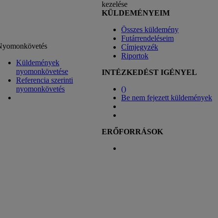
kezelése
KÜLDEMÉNYEIM
Összes küldemény
Futárrendeléseim
Nyomonkövetés
Címjegyzék
Riportok
Küldemények
nyomonkövetése
INTÉZKEDÉST IGÉNYEL
Referencia szerinti
nyomonkövetés
(
)
Be nem fejezett küldemények
ERŐFORRÁSOK