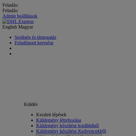
Feladás:
Feladás:
Admin beállítások
English
Magyar
Segítség és támogatás
Feladópont keresése
Küldés
Kezdeti lépések
Küldemény létrehozása
Küldemény készítése korábbiból
Küldemény készítése Kedvencekből