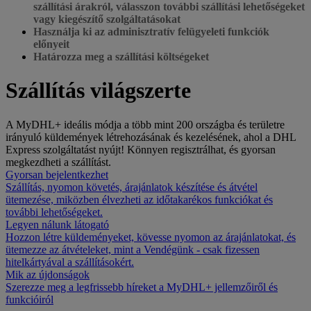
szállítási árakról, válasszon további szállítási lehetőségeket
vagy kiegészítő szolgáltatásokat
Használja ki az adminisztratív felügyeleti funkciók
előnyeit
Határozza meg a szállítási költségeket
Szállítás világszerte
A MyDHL+ ideális módja a több mint 200 országba és területre
irányuló küldemények létrehozásának és kezelésének, ahol a DHL
Express szolgáltatást nyújt! Könnyen regisztrálhat, és gyorsan
megkezdheti a szállítást.
Gyorsan bejelentkezhet
Szállítás, nyomon követés, árajánlatok készítése és átvétel
ütemezése, miközben élvezheti az időtakarékos funkciókat és
további lehetőségeket.
Legyen nálunk látogató
Hozzon létre küldeményeket, kövesse nyomon az árajánlatokat, és
ütemezze az átvételeket, mint a Vendégünk - csak fizessen
hitelkártyával a szállításokért.
Mik az újdonságok
Szerezze meg a legfrissebb híreket a MyDHL+ jellemzőiről és
funkcióiról