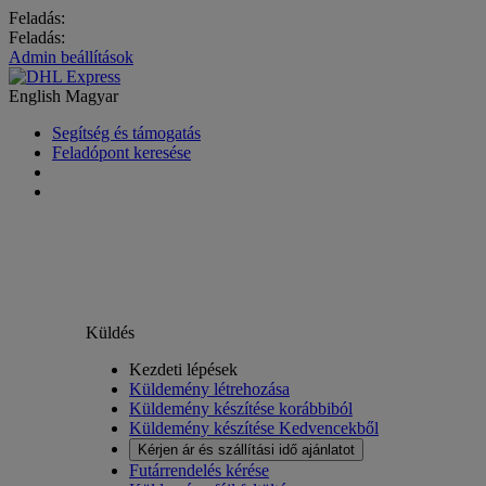
Feladás:
Feladás:
Admin beállítások
English
Magyar
Segítség és támogatás
Feladópont keresése
Küldés
Kezdeti lépések
Küldemény létrehozása
Küldemény készítése korábbiból
Küldemény készítése Kedvencekből
Kérjen ár és szállítási idő ajánlatot
Futárrendelés kérése