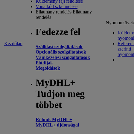
Küldemény fájl feltöltése
Vonalkód szkennelése
Ellátmány rendelés
Ellátmány
rendelés
Nyomonkövet
Fedezze fel
Küldem
nyomonk
Kezdőlap
Referenc
Szállítási szolgáltatások
szerinti
Opcionális szolgáltatások
nyomonk
Vámkezelési szolgáltatások
Pótdíjak
Megoldások
MyDHL+
Tudjon meg
többet
Rólunk MyDHL+
MyDHL+ újdonságai