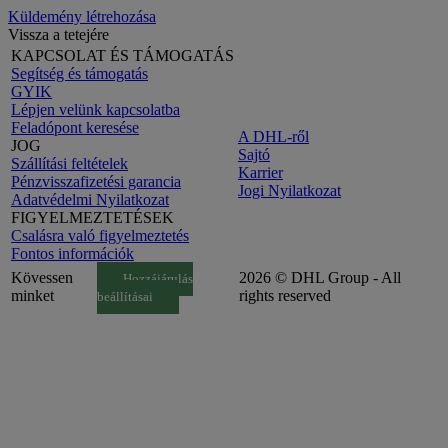
Küldemény létrehozása
Vissza a tetejére
KAPCSOLAT ÉS TÁMOGATÁS
Segítség és támogatás
GYIK
Lépjen velünk kapcsolatba
Feladópont keresése
A DHL-ről
JOG
Sajtó
Szállítási feltételek
Karrier
Pénzvisszafizetési garancia
Jogi Nyilatkozat
Adatvédelmi Nyilatkozat
FIGYELMEZTETÉSEK
Csalásra való figyelmeztetés
Fontos információk
Kövessen
2026 © DHL Group - All
Hozzájárulás
minket
rights reserved
beállításai