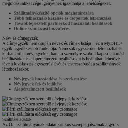
megoldásunkkal cége igényeihez igazíthatja a lehetőségeket.
Szállítmánykészítő opciók meghatározása
Több felhasználó kezelése és csoportok létrehozása
Továbbfejlesztett partnerkód használati beállítások
Online számlázási hozzáférés
Név- és címjegyzék
A Címjegyzék nem csupán nevek és címek listája – ez a MyDHL+
egyik legértékesebb funkciója. Nemcsak egyszerűen létrehozhat és
karbantarthat névjegyeket, hanem személyre szabott kapcsolattartási
beállításokat és alapértelmezett beállításokat is beállíthat, lehetővé
téve a kiválasztás egyszerűsítését és testreszabását a szállítmányok
létrehozásakor.
Névjegyek hozzáadása és szerkesztése
Névjegyek fel- és letöltése
Alapértelmezett beállítások
Szállítási adatok
Az Ön szállítmányának adatai kritikus szerepet játszanak a gyors