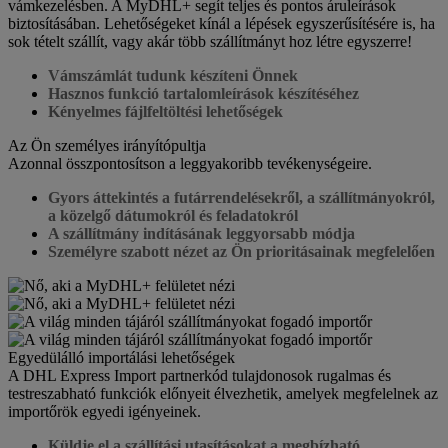
vámkezelésben. A MyDHL+ segít teljes és pontos áruleírások
biztosításában. Lehetőségeket kínál a lépések egyszerűsítésére is, ha
sok tételt szállít, vagy akár több szállítmányt hoz létre egyszerre!
Vámszámlát tudunk készíteni Önnek
Hasznos funkció tartalomleírások készítéséhez
Kényelmes fájlfeltöltési lehetőségek
Az Ön személyes irányítópultja
Azonnal összpontosítson a leggyakoribb tevékenységeire.
Gyors áttekintés a futárrendelésekről, a szállítmányokról,
a közelgő dátumokról és feladatokról
A szállítmány indításának leggyorsabb módja
Személyre szabott nézet az Ön prioritásainak megfelelően
Egyedülálló importálási lehetőségek
A DHL Express Import partnerkód tulajdonosok rugalmas és
testreszabható funkciók előnyeit élvezhetik, amelyek megfelelnek az
importőrök egyedi igényeinek.
Küldje el a szállítási utasításokat a megbízható