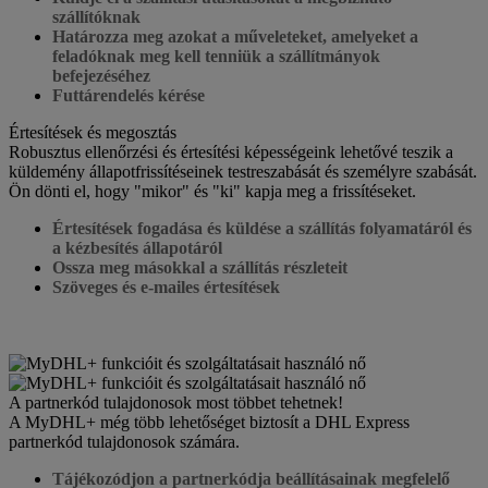
szállítóknak
Határozza meg azokat a műveleteket, amelyeket a
feladóknak meg kell tenniük a szállítmányok
befejezéséhez
Futtárendelés kérése
Értesítések és megosztás
Robusztus ellenőrzési és értesítési képességeink lehetővé teszik a
küldemény állapotfrissítéseinek testreszabását és személyre szabását.
Ön dönti el, hogy "mikor" és "ki" kapja meg a frissítéseket.
Értesítések fogadása és küldése a szállítás folyamatáról és
a kézbesítés állapotáról
Ossza meg másokkal a szállítás részleteit
Szöveges és e-mailes értesítések
A partnerkód tulajdonosok most többet tehetnek!
A MyDHL+ még több lehetőséget biztosít a DHL Express
partnerkód tulajdonosok számára.
Tájékozódjon a partnerkódja beállításainak megfelelő