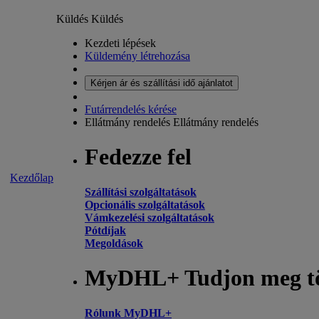
Küldés
Küldés
Kezdeti lépések
Küldemény létrehozása
Kérjen ár és szállítási idő ajánlatot
Futárrendelés kérése
Ellátmány rendelés
Ellátmány rendelés
Fedezze fel
Kezdőlap
Szállítási szolgáltatások
Opcionális szolgáltatások
Vámkezelési szolgáltatások
Pótdíjak
Megoldások
MyDHL+ Tudjon meg t
Rólunk MyDHL+