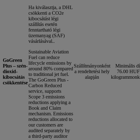
Ha kiválasztja, a DHL
csökkenti a CO2e
kibocsátást légi
szállítás esetén
fenntartható légi
üzemanyag (SAF)
vásárlásával..
Sustainable Aviation
Fuel can reduce
GoGreen
lifecycle emissions by
Plus – szén-
Szállítmányonként
Minimális dí
around 80% compared
dioxid-
a rendeltetési hely
76.00 HUF
to traditional jet fuel.
kibocsátás
alapján
kilogrammonk
The GoGreen Plus -
csökkentése
Carbon Reduced
service, supports
Scope 3 emissions
reductions applying a
Book and Claim
mechanism. Emissions
reductions allocated to
our customers are
audited separately by
a third-party auditor