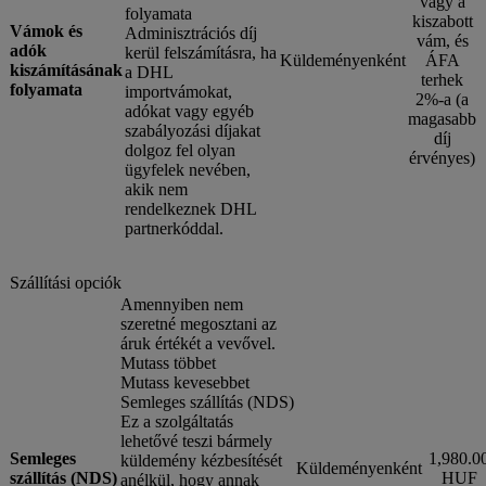
vagy a
folyamata
kiszabott
Vámok és
Adminisztrációs díj
vám, és
adók
kerül felszámításra, ha
Küldeményenként
ÁFA
kiszámításának
a DHL
terhek
folyamata
importvámokat,
2%-a (a
adókat vagy egyéb
magasabb
szabályozási díjakat
díj
dolgoz fel olyan
érvényes)
ügyfelek nevében,
akik nem
rendelkeznek DHL
partnerkóddal.
Szállítási opciók
Amennyiben nem
szeretné megosztani az
áruk értékét a vevővel.
Mutass többet
Mutass kevesebbet
Semleges szállítás (NDS)
Ez a szolgáltatás
lehetővé teszi bármely
Semleges
1,980.0
küldemény kézbesítését
Küldeményenként
szállítás (NDS)
HUF
anélkül, hogy annak