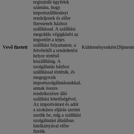
regisztrált ügyfelek
számára, hogy
importszállítmányt
rendeljenek és előre
fizessenek házhoz
szállítással. A szállítási
megoldás végigkíséri az
importőrt a teljes
szállítási folyamaton, a
Vevő fizetett
Küldeményenként
Díjmente
felvételtől a rendeltetési
helyre történő
kiszállításig. A
szolgáltatás házhoz
szállítással történik, és
megegyezik
importszolgáltatásunkkal,
annak összes
rendelkezésre álló
szállítási lehetőségével.
Az importvámot és adót
a szokásos eljárás szerint
szedik be, míg a szállítási
szolgáltatást általában
hitelkártyával előre
fizetik.