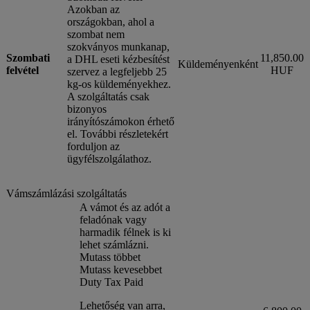
Azokban az
országokban, ahol a
szombat nem
szokványos munkanap,
Szombati
11,850.00
a DHL eseti kézbesítést
Küldeményenként
felvétel
HUF
szervez a legfeljebb 25
kg-os küldeményekhez.
A szolgáltatás csak
bizonyos
irányítószámokon érhető
el. További részletekért
forduljon az
ügyfélszolgálathoz.
Vámszámlázási szolgáltatás
A vámot és az adót a
feladónak vagy
harmadik félnek is ki
lehet számlázni.
Mutass többet
Mutass kevesebbet
Duty Tax Paid
Lehetőség van arra,