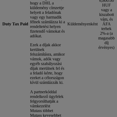
6,800.00
hogy a DHL a
HUF
küldemény címzettje
vagy a
helyett a feladónak
kiszabott
vagy egy harmadik
vám, és
félnek számlázza ki a
Duty Tax Paid
Küldeményenként
ÁFA
rendeltetési helyen
terhek
fizetendő vámokat és
2%-a (a
adókat.
magasabb
díj
Ezek a díjak akkor
érvényes)
kerülnek
felszámításra, amikor
vámok, adók vagy
egyéb szabályozási
díjak merülnek fel és
a feladó kérte, hogy
ezeket a célországon
kívül számlázzák ki.
A partnerkóddal
rendelkező ügyfelek
felgyorsíthatják a
vámkezelést
Mutass többet
Mutass kevesebbet