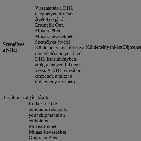
Visszatartás a DHL
telephelyén történő
átvétel céljából.
Értesítjük Önt.
Mutass többet
Mutass kevesebbet
Személyes átvétel
Személyes
Küldeményenként
Díjmente
Küldeményemet őrizze a
átvétel
rendeltetési helyen lévő
DHL létesítményben,
amíg a címzett fel nem
veszi. A DHL értesíti a
címzettet, amikor a
küldemény átvehető.
További szolgáltatások
Reduce CO2e
emissions related to
your shipments air
emissions.
Mutass többet
Mutass kevesebbet
GoGreen Plus