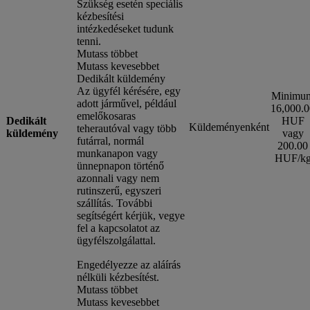
Szükség esetén speciális
kézbesítési
intézkedéseket tudunk
tenni.
Mutass többet
Mutass kevesebbet
Dedikált küldemény
Az ügyfél kérésére, egy
Minimu
adott járművel, például
16,000.0
emelőkosaras
Dedikált
HUF
Küldeményenként
teherautóval vagy több
küldemény
vagy
futárral, normál
200.00
munkanapon vagy
HUF/k
ünnepnapon történő
azonnali vagy nem
rutinszerű, egyszeri
szállítás. További
segítségért kérjük, vegye
fel a kapcsolatot az
ügyfélszolgálattal.
Engedélyezze az aláírás
nélküli kézbesítést.
Mutass többet
Mutass kevesebbet