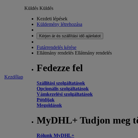
Küldés
Küldés
Kezdeti lépések
Küldemény létrehozása
Kérjen ár és szállítási idő ajánlatot
Futárrendelés kérése
Ellátmány rendelés
Ellátmány rendelés
Fedezze fel
Kezdőlap
Szállítási szolgáltatások
Opcionális szolgáltatások
Vámkezelési szolgáltatások
Pótdíjak
Megoldások
MyDHL+ Tudjon meg t
Rólunk MyDHL+