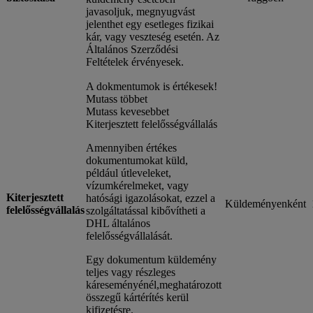
javasoljuk, megnyugvást
jelenthet egy esetleges fizikai
kár, vagy veszteség esetén. Az
Általános Szerződési
Feltételek érvényesek.
A dokmentumok is értékesek!
Mutass többet
Mutass kevesebbet
Kiterjesztett felelősségvállalás
Amennyiben értékes
dokumentumokat küld,
például útleveleket,
vízumkérelmeket, vagy
Kiterjesztett
hatósági igazolásokat, ezzel a
Küldeményenként
felelősségvállalás
szolgáltatással kibővítheti a
DHL általános
felelősségvállalását.
Egy dokumentum küldemény
teljes vagy részleges
káreseményénél,meghatározott
összegű kártérítés kerül
kifizetésre.