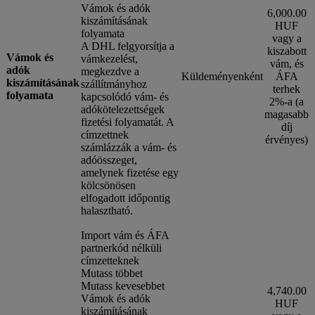
Vámok és adók
6,000.00
kiszámításának
HUF
folyamata
vagy a
A DHL felgyorsítja a
kiszabott
Vámok és
vámkezelést,
vám, és
adók
megkezdve a
Küldeményenként
ÁFA
kiszámításának
szállítmányhoz
terhek
folyamata
kapcsolódó vám- és
2%-a (a
adókötelezettségek
magasabb
fizetési folyamatát. A
díj
címzettnek
érvényes)
számlázzák a vám- és
adóösszeget,
amelynek fizetése egy
kölcsönösen
elfogadott időpontig
halasztható.
Import vám és ÁFA
partnerkód nélküli
címzetteknek
Mutass többet
Mutass kevesebbet
4,740.00
Vámok és adók
HUF
kiszámításának