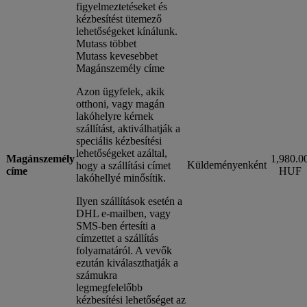
figyelmeztetéseket és
kézbesítést ütemező
lehetőségeket kínálunk.
Mutass többet
Mutass kevesebbet
Magánszemély címe
Azon ügyfelek, akik
otthoni, vagy magán
lakóhelyre kérnek
szállítást, aktiválhatják a
speciális kézbesítési
lehetőségeket azáltal,
Magánszemély
1,980.0
Küldeményenként
hogy a szállítási címet
címe
HUF
lakóhellyé minősítik.
Ilyen szállítások esetén a
DHL e-mailben, vagy
SMS-ben értesíti a
címzettet a szállítás
folyamatáról. A vevők
ezután kiválaszthatják a
számukra
legmegfelelőbb
kézbesítési lehetőséget az