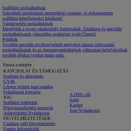
Szállítási szolgáltatások
Sokoldalú megbízható nemzetközi csomag- és dokumentum
szállítási lehetőségeket kínálunk!
Vámkezelési szolgáltatások
Megértjük a gyors vámkezelés fontosságát. Általános és speciális
szolgáltatásaink választéka segítséget nyújt Önnek!
Pótdíjak
További speciális tevékenységek melyeket magas színvonalú
szolgáltatásaink és az üzemanyagköltségek változásai befolyásolnak
további díjakat vonhat maga után.
Vissza a tetejére
KAPCSOLAT ÉS TÁMOGATÁS
Segítség és támogatás
GYIK
Lépjen velünk kapcsolatba
Feladópont keresése
A DHL-ről
JOG
Sajtó
Szállítási feltételek
Karrier
Pénzvisszafizetési garancia
Jogi Nyilatkozat
Adatvédelmi Nyilatkozat
FIGYELMEZTETÉSEK
Csalásra való figyelmeztetés
Fontos információk