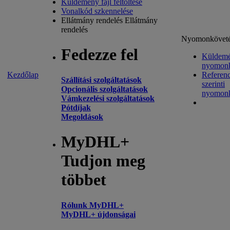
Küldemény fájl feltöltése
Vonalkód szkennelése
Ellátmány rendelés
Ellátmány
rendelés
Nyomonkövet
Fedezze fel
Küldem
nyomonk
Kezdőlap
Referenc
Szállítási szolgáltatások
szerinti
Opcionális szolgáltatások
nyomonk
Vámkezelési szolgáltatások
Pótdíjak
Megoldások
MyDHL+
Tudjon meg
többet
Rólunk MyDHL+
MyDHL+ újdonságai