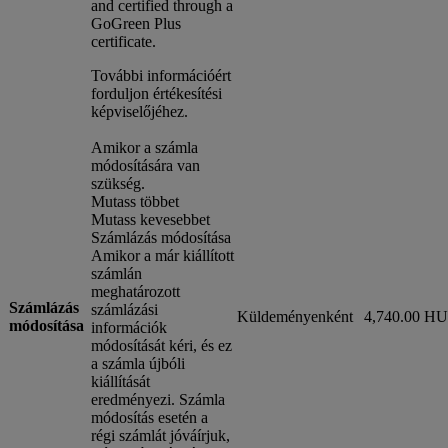
and certified through a
GoGreen Plus
certificate.
További információért
forduljon értékesítési
képviselőjéhez.
Amikor a számla
módosítására van
szükség.
Mutass többet
Mutass kevesebbet
Számlázás módosítása
Amikor a már kiállított
számlán
meghatározott
Számlázás
számlázási
Küldeményenként
4,740.00 H
módosítása
információk
módosítását kéri, és ez
a számla újbóli
kiállítását
eredményezi. Számla
módosítás esetén a
régi számlát jóváírjuk,