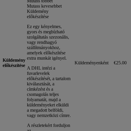
Mutass többet
Mutass kevesebbet
Küldemény
előkészítése
Ez egy kényelmes,
gyors és megbízható
szolgáltatás szezonális,
vagy rendhagyó
szállítmányokhoz,
amelyek előkészítése
extra munkát igényel.
Küldemény
Küldeményenként
€25.00
előkészítése
A DHL intézi a
fuvarlevelek
előkészítését, a tartalom
kiválasztását, a
címkézést és a
csomagolás teljes
folyamatát, majd a
küldeményeket elküldi
a megadott belföldi,
vagy nemzetközi címre.
A részletekért forduljon
az