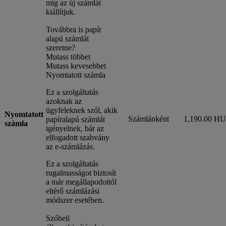
míg az új számlát
kiállítjuk.
Továbbra is papír
alapú számlát
szeretne?
Mutass többet
Mutass kevesebbet
Nyomtatott számla
Ez a szolgáltatás
azoknak az
ügyfeleknek szól, akik
Nyomtatott
Számlánként
1,190.00 H
papíralapú számlát
számla
igényelnek, bár az
elfogadott szabvány
az e-számlázás.
Ez a szolgáltatás
rugalmasságot biztosít
a már megállapodottól
eltérő számlázási
módszer esetében.
Szóbeli