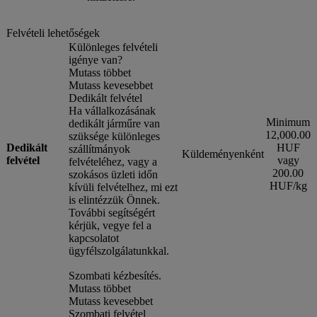
Felvételi lehetőségek
Különleges felvételi
igénye van?
Mutass többet
Mutass kevesebbet
Dedikált felvétel
Ha vállalkozásának
Minimum
dedikált járműre van
12,000.00
szüksége különleges
Dedikált
HUF
szállítmányok
Küldeményenként
felvétel
vagy
felvételéhez, vagy a
200.00
szokásos üzleti időn
HUF/kg
kívüli felvételhez, mi ezt
is elintézzük Önnek.
További segítségért
kérjük, vegye fel a
kapcsolatot
ügyfélszolgálatunkkal.
Szombati kézbesítés.
Mutass többet
Mutass kevesebbet
Szombati felvétel