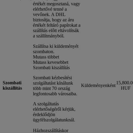
értékét megosztaná, vagy
elérhetővé tenné a
vevőnek. A DHL
biztosítja, hogy az áru
értékét feltáró papírokat a
szállítás előtt eltávolítsák
a szállítmányból.
Szállítsa ki küldeményét
szombaton.
Mutass többet
Mutass kevesebbet
Szombati kiszállítás
Szombati kézbesítési
Szombati
15,800.0
szolgáltatást kínálunk
Küldeményenként
kiszállítás
HUF
több mint 70 ország
legfontosabb városaiba.
A szolgáltatás
elérhetőségéről kérjük,
érdeklődjön
ügyfélszolgálatunknál.
Házhozszállításkor