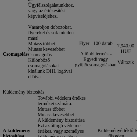
Ügyfélszolgálatunkhoz,
vagy az értékesítési
képviselőjéhez.
Vásároljon dobozokat,
flyereket és sok minden
mást!
Flyer - 100 darab
Mutass többet
7,940.00
Mutass kevesebbet
HUF
A többi termék -
Csomagolás
Csomagolás
Egyedi vagy
Különböző
Változik
gyűjtőcsomagolásban
csomagolásokat
kínálunk DHL logóval
ellátva
Küldemény biztosítás
További védelem értékes
termékei számára.
Mutass többet
Mutass kevesebbet
A küldemény biztosítása
Ezt az átfogó védelmet
A küldemény
Küldeményértéktől
értékes, vagy személyes
biztosítása
függően
küldemény esetében