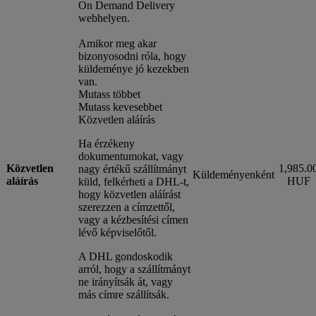
On Demand Delivery
webhelyen.
Amikor meg akar
bizonyosodni róla, hogy
küldeménye jó kezekben
van.
Mutass többet
Mutass kevesebbet
Közvetlen aláírás
Ha érzékeny
dokumentumokat, vagy
Közvetlen
1,985.0
nagy értékű szállítmányt
Küldeményenként
aláírás
HUF
küld, felkérheti a DHL-t,
hogy közvetlen aláírást
szerezzen a címzettől,
vagy a kézbesítési címen
lévő képviselőtől.
A DHL gondoskodik
arról, hogy a szállítmányt
ne irányítsák át, vagy
más címre szállítsák.