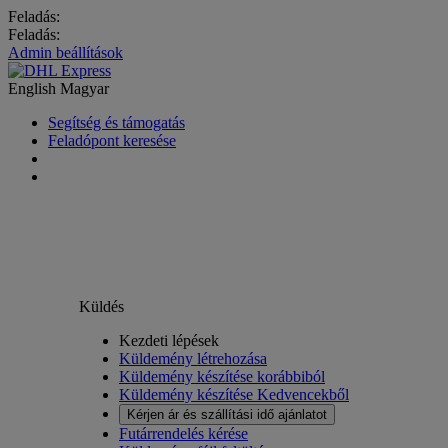
Feladás:
Feladás:
Admin beállítások
English
Magyar
Segítség és támogatás
Feladópont keresése
Küldés
Kezdeti lépések
Küldemény létrehozása
Küldemény készítése korábbiból
Küldemény készítése Kedvencekből
Kérjen ár és szállítási idő ajánlatot
Futárrendelés kérése