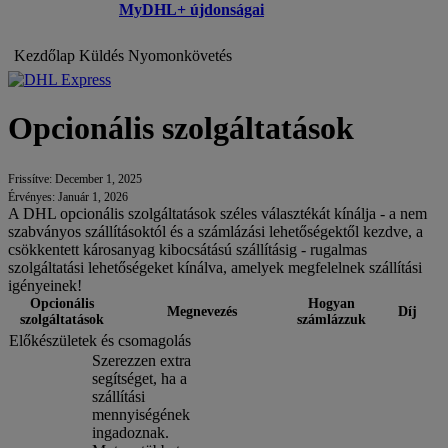
MyDHL+ újdonságai
Kezdőlap
Küldés
Nyomonkövetés
Opcionális szolgáltatások
Frissítve: December 1, 2025
Érvényes: Január 1, 2026
A DHL opcionális szolgáltatások széles választékát kínálja - a nem
szabványos szállításoktól és a számlázási lehetőségektől kezdve, a
csökkentett károsanyag kibocsátású szállításig - rugalmas
szolgáltatási lehetőségeket kínálva, amelyek megfelelnek szállítási
igényeinek!
Opcionális
Hogyan
Megnevezés
Díj
szolgáltatások
számlázzuk
Előkészületek és csomagolás
Szerezzen extra
segítséget, ha a
szállítási
mennyiségének
ingadoznak.