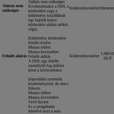
Aláírás nem szükséges
Aláírás nem
Kiválasztásakor a DHL a
Küldeményenként
Díjmente
szükséges
kézbesítést vagy a
küldemény kiszállítását
egy kijelölt helyre
kézbesítési aláírás nélkül
végzi.
Küldemény kézbesítése
felnőtt részére.
Mutass többet
Mutass kevesebbet
1,980.0
Felnőtt aláírás
Küldeményenként
Felnőtt aláírás
HUF
A DHL egy felnőtt
személytől fog aláírást
kérni a kézbesítéskor
Importálást szeretnék
kezdeményezni, de nincs
fiókom.
Mutass többet
Mutass kevesebbet
Vevő fizetett
Ez a szolgáltatás
lehetővé teszi a nem