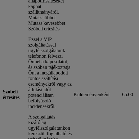
állapotfrissítéseket
kaphat
szállítmányáról.
Mutass többet
Mutass kevesebbet
Szóbeli értesítés
Ezzel a VIP
szolgáltatással
ügyfélszolgálatunk
telefonon felveszi
Önnel a kapcsolatot,
és szóban tájékoztatja
Önt a megállapodott
fontos szállítási
eseményekről vagy az
átfutási időt
Szóbeli
Küldeményenként
€5.00
potenciálisan
értesítés
befolyásoló
incidensekről.
A szolgáltatás
kizárólag
ügyfélszolgálatunkon
keresztül foglalható és