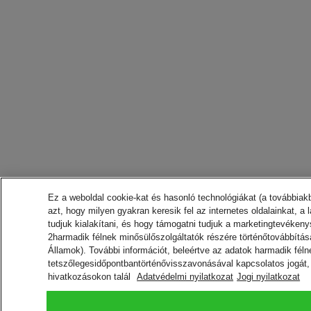
Ez a weboldal cookie-kat és hasonló technológiákat (a továbbiak
azt, hogy milyen gyakran keresik fel az internetes oldalainkat,
tudjuk kialakítani, és hogy támogatni tudjuk a marketingtevéken
2harmadik félnek minősülőszolgáltatók részére történőtovábbítás
Államok). További információt, beleértve az adatok harmadik féln
tetszőlegesidőpontbantörténővisszavonásával kapcsolatos jogát, a 
hivatkozásokon talál
Adatvédelmi nyilatkozat
Jogi nyilatkozat