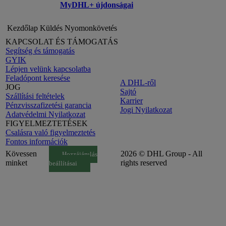
MyDHL+ újdonságai
Kezdőlap
Küldés
Nyomonkövetés
KAPCSOLAT ÉS TÁMOGATÁS
Segítség és támogatás
GYIK
Lépjen velünk kapcsolatba
Feladópont keresése
A DHL-ről
JOG
Sajtó
Szállítási feltételek
Karrier
Pénzvisszafizetési garancia
Jogi Nyilatkozat
Adatvédelmi Nyilatkozat
FIGYELMEZTETÉSEK
Csalásra való figyelmeztetés
Fontos információk
Kövessen
2026 © DHL Group - All
Hozzájárulás
minket
rights reserved
beállításai