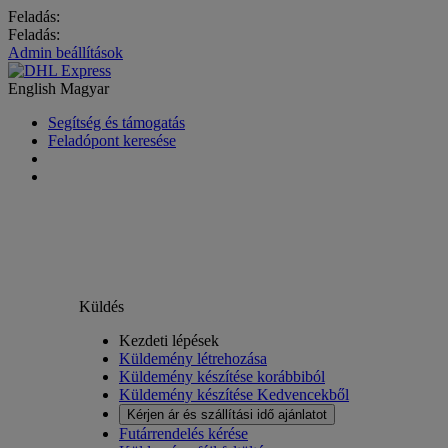
Feladás:
Feladás:
Admin beállítások
English
Magyar
Segítség és támogatás
Feladópont keresése
Küldés
Kezdeti lépések
Küldemény létrehozása
Küldemény készítése korábbiból
Küldemény készítése Kedvencekből
Kérjen ár és szállítási idő ajánlatot
Futárrendelés kérése