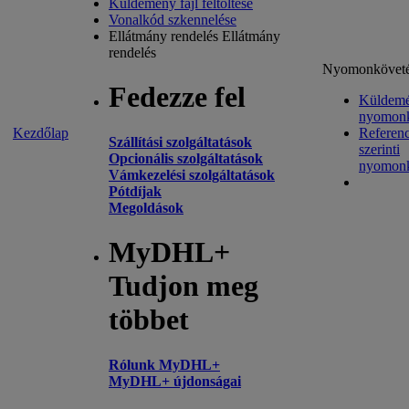
Küldemény fájl feltöltése
Vonalkód szkennelése
Ellátmány rendelés
Ellátmány
rendelés
Nyomonkövet
Fedezze fel
Küldem
nyomonk
Kezdőlap
Referenc
Szállítási szolgáltatások
szerinti
Opcionális szolgáltatások
nyomonk
Vámkezelési szolgáltatások
Pótdíjak
Megoldások
MyDHL+
Tudjon meg
többet
Rólunk MyDHL+
MyDHL+ újdonságai