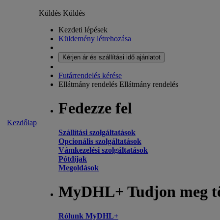
Küldés
Küldés
Kezdeti lépések
Küldemény létrehozása
Kérjen ár és szállítási idő ajánlatot
Futárrendelés kérése
Ellátmány rendelés
Ellátmány rendelés
Fedezze fel
Kezdőlap
Szállítási szolgáltatások
Opcionális szolgáltatások
Vámkezelési szolgáltatások
Pótdíjak
Megoldások
MyDHL+ Tudjon meg t
Rólunk MyDHL+