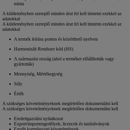
minta
A küldeményben szereplő minden árut fel kell tüntetni ezekkel az
adatokkal
A küldeményben szereplő minden árut fel kell tüntetni ezekkel az
adatokkal
A termék leírása pontos és közérthető nyelven
Harmonizált Rendszer kód (HS)
A származási ország (ahol a terméket előállították vagy
gyártották)
Mennyiség, Mértékegység
Súly
Érték
A szükséges követelményeknek megfelelően dokumentálni kell
A szükséges követelményeknek megfelelően dokumentálni kell
Eredetigazolási nyilatkozat
Export/importengedélyek, licencek és tanúsítványok
Egyéb kormányzati követelmények