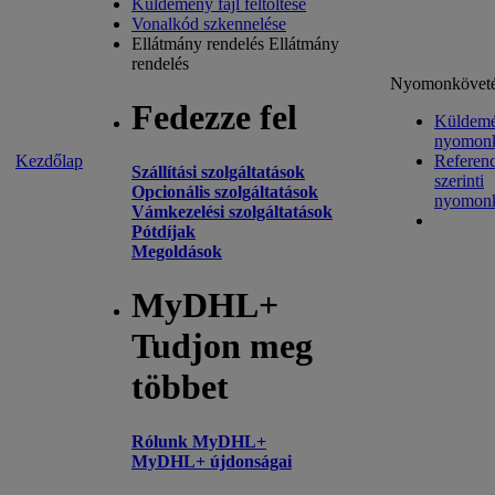
Küldemény fájl feltöltése
Vonalkód szkennelése
Ellátmány rendelés
Ellátmány
rendelés
Nyomonkövet
Fedezze fel
Küldem
nyomonk
Kezdőlap
Referenc
Szállítási szolgáltatások
szerinti
Opcionális szolgáltatások
nyomonk
Vámkezelési szolgáltatások
Pótdíjak
Megoldások
MyDHL+
Tudjon meg
többet
Rólunk MyDHL+
MyDHL+ újdonságai