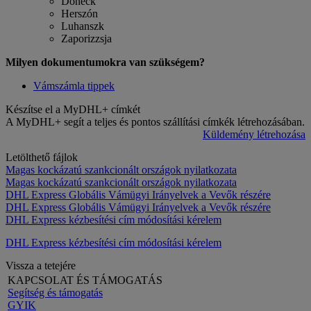
Doneck
Herszón
Luhanszk
Zaporizzsja
Milyen dokumentumokra van szükségem?
Vámszámla tippek
Készítse el a MyDHL+ címkét
A MyDHL+ segít a teljes és pontos szállítási címkék létrehozásában.
Küldemény létrehozása
Letölthető fájlok
Magas kockázatú szankcionált országok nyilatkozata
Magas kockázatú szankcionált országok nyilatkozata
DHL Express Globális Vámügyi Irányelvek a Vevők részére
DHL Express Globális Vámügyi Irányelvek a Vevők részére
DHL Express kézbesítési cím módosítási kérelem
DHL Express kézbesítési cím módosítási kérelem
Vissza a tetejére
KAPCSOLAT ÉS TÁMOGATÁS
Segítség és támogatás
GYIK