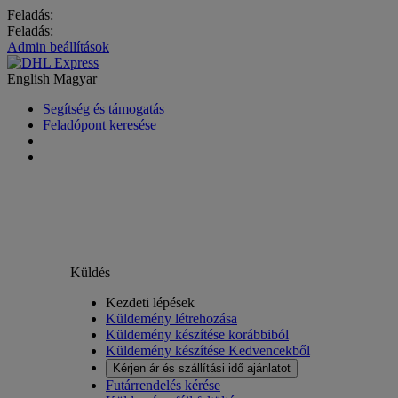
Feladás:
Feladás:
Admin beállítások
English
Magyar
Segítség és támogatás
Feladópont keresése
Küldés
Kezdeti lépések
Küldemény létrehozása
Küldemény készítése korábbiból
Küldemény készítése Kedvencekből
Kérjen ár és szállítási idő ajánlatot
Futárrendelés kérése