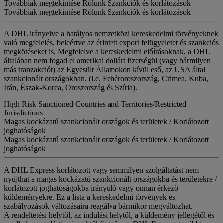
Továbbiak megtekintése Rólunk Szankciók és korlátozások
Továbbiak megtekintése Rólunk Szankciók és korlátozások
A DHL irányelve a hatályos nemzetközi kereskedelmi törvényeknek
való megfelelés, beleértve az érintett export felügyeletet és szankciós
megkötéseket is. Megfelelve a kereskedelmi előírásoknak, a DHL
általában nem fogad el amerikai dollárt fizetségül (vagy bármilyen
más tranzakciót) az Egyesült Államokon kívül eső, az USA által
szankcionált országokban. (i.e. Fehéroroszország, Crimea, Kuba,
Irán, Észak-Korea, Oroszország és Szíria).
High Risk Sanctioned Countries and Territories/Restricted
Jurisdictions
Magas kockázatú szankcionált országok és területek / Korlátozott
joghatóságok
Magas kockázatú szankcionált országok és területek / Korlátozott
joghatóságok
A DHL Express korlátozott vagy semmilyen szolgáltatást nem
nyújthat a magas kockázatú szankcionált országokba és területekre /
korlátozott joghatóságokba irányuló vagy onnan érkező
küldeményekre. Ez a lista a kereskedelmi törvények és
szabályozások változásaira reagálva bármikor megváltozhat.
A rendeltetési helytől, az indulási helytől, a küldemény jellegétől és