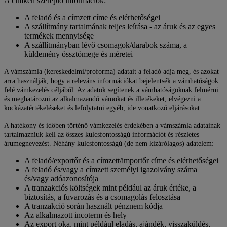
A címkén szereplő információk:
A feladó és a címzett címe és elérhetőségei
A szállítmány tartalmának teljes leírása - az áruk és az egyes
termékek mennyisége
A szállítmányban lévő csomagok/darabok száma, a
küldemény össztömege és méretei
A vámszámla (kereskedelmi/proforma) adatait a feladó adja meg, és azokat
arra használják, hogy a releváns információkat bejelentsék a vámhatóságok
felé vámkezelés céljából. Az adatok segítenek a vámhatóságoknak felmérni
és meghatározni az alkalmazandó vámokat és illetékeket, elvégezni a
kockázatértékeléseket és lefolytatni egyéb, ide vonatkozó eljárásokat.
A hatékony és időben történő vámkezelés érdekében a vámszámla adatainak
tartalmazniuk kell az összes kulcsfontosságú információt és részletes
árumegnevezést. Néhány kulcsfontosságú (de nem kizárólagos) adatelem:
A feladó/exportőr és a címzett/importőr címe és elérhetőségei
A feladó és/vagy a címzett személyi igazolvány száma
és/vagy adóazonosítója
A tranzakciós költségek mint például az áruk értéke, a
biztosítás, a fuvarozás és a csomagolás felosztása
A tranzakció során használt pénznem kódja
Az alkalmazott incoterm és hely
Az export oka, mint például eladás, ajándék, visszaküldés,