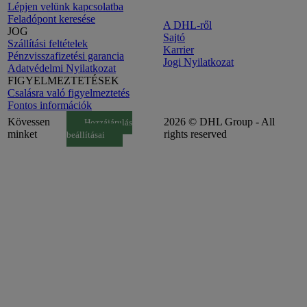
Lépjen velünk kapcsolatba
Feladópont keresése
A DHL-ről
JOG
Sajtó
Szállítási feltételek
Karrier
Pénzvisszafizetési garancia
Jogi Nyilatkozat
Adatvédelmi Nyilatkozat
FIGYELMEZTETÉSEK
Csalásra való figyelmeztetés
Fontos információk
Kövessen
2026 © DHL Group - All
Hozzájárulás
minket
rights reserved
beállításai