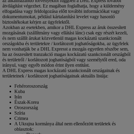
az alkalmazandó törvényektől függően a DHL Express további
átvilágítást végezhet. Ez magában foglalhatja, hogy a küldemény
elfogadása vagy feldolgozása előtt további információkat vagy
dokumentumokat, például kártalanítási levelet vagy hasonló
biztosítékokat kérjen az ügyfelektől.
Azokban az esetekben, amikor a DHL Express az áruk összesített
mozgásának (szállítmány vagy ellátási lánc) csak egy részét kezeli,
és nem szállít árukat közvetlenül magas kockázatú szankcionált
országokba és területekre / korlátozott joghatóságokba, az ügyfelek
nem vonhatják be a DHL Expresst a mozgás egyetlen részébe sem,
ha az összesített tranzakció magas kockázatú szankcionált országból
és területről / korlátozott joghatóságból vagy személytől ered, oda
irányul, vagy egyéb módon érint ilyen entitást.
A DHL Express magas kockázatú szankcionált országainak és
területeinek / korlátozott joghatóságainak aktuális listája:
Fehéroroszország
Kuba
Irán
Észak-Korea
Oroszország
Szíria
Crimea
A Ukrajna kormánya által nem ellenőrzött területek és
oblasztok: