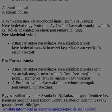
A számla típusai
A számla típusai
A vámkezeléshez két különböző típusú számla szükséges:
Kereskedelmi vagy Proforma. Az Ön által használt számla a szállítás
céljától és az érintett országok jogszabályaitól függ.
Kereskedelmi számla
Általában akkor használatos, ha a szállított tételek
kereskedelmi tranzakció részét képezik (az áru vevője és
eladója között)
Pro Forma számla
Általában akkor használatos, ha a szállított tételeket nem
vásárolták meg és nem továbbértékesítésre szánják őket,
például személyes tárgyak, ajándék vagy visszáru
A Proforma számla használatára az érintett országok
jogszabályai vonatkoznak
Egyes szállítmányokhoz Szankciós Nyilatkozat exportellenőrzéshez
(General Sanctions and Export Controls Letter of Indemnity) vagy
garancialevél szükséges.
További információ az exportellenőrzésekről és szankciókról