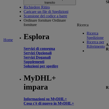
S
transito
Richiedere Ritiro
Caricare un file di Spedizioni
Scansione del codice a barre
Ordinare forniture
Ordinare
forniture
Ricerca
Ricerca
Esplora
Spedizione
Home
Ricerca per
A
Riferimento
Servizi di consegna
R
Servizi Opzionali
Servizi Doganali
Supplementi
Soluzioni per spedire
MyDHL+
impara
R
Informazioni su MyDHL+
Cosa c'è di nuovo in MyDHL+