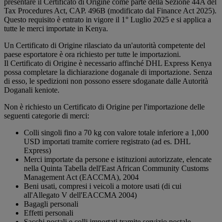
presentare il Certificato di Origine come parte della Sezione 44A del
Tax Procedures Act, CAP. 496B (modificato dal Finance Act 2025).
Questo requisito è entrato in vigore il 1° Luglio 2025 e si applica a
tutte le merci importate in Kenya.
Un Certificato di Origine rilasciato da un'autorità competente del
paese esportatore è ora richiesto per tutte le importazioni.
Il Certificato di Origine è necessario affinché DHL Express Kenya
possa completare la dichiarazione doganale di importazione. Senza
di esso, le spedizioni non possono essere sdoganate dalle Autorità
Doganali keniote.
Non è richiesto un Certificato di Origine per l'importazione delle
seguenti categorie di merci:
Colli singoli fino a 70 kg con valore totale inferiore a 1,000
USD importati tramite corriere registrato (ad es. DHL
Express)
Merci importate da persone e istituzioni autorizzate, elencate
nella Quinta Tabella dell'East African Community Customs
Management Act (EACCMA), 2004
Beni usati, compresi i veicoli a motore usati (di cui
all'Allegato V dell'EACCMA 2004)
Bagagli personali
Effetti personali
Sacchi postali e colli importati tramite servizio postale