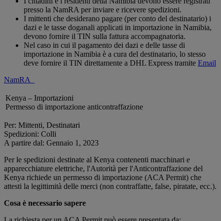
I cittadini e i residenti della Namibia devono essere registrati
presso la NamRA per inviare e ricevere spedizioni.
I mittenti che desiderano pagare (per conto del destinatario) i
dazi e le tasse doganali applicati in importazione in Namibia,
devono fornire il TIN sulla fattura accompagnatoria.
Nel caso in cui il pagamento dei dazi e delle tasse di
importazione in Namibia è a cura del destinatario, lo stesso
deve fornire il TIN direttamente a DHL Express tramite
Email
NamRA
Kenya – Importazioni
Permesso di importazione anticontraffazione
Per: Mittenti, Destinatari
Spedizioni: Colli
A partire dal: Gennaio 1, 2023
Per le spedizioni destinate al Kenya contenenti macchinari e
apparecchiature elettriche, l'Autorità per l'Anticontraffazione del
Kenya richiede un permesso di importazione (ACA Permit) che
attesti la legittimità delle merci (non contraffatte, false, piratate, ecc.).
Cosa è necessario sapere
La richiesta per un ACA Permit può essere presentata da: