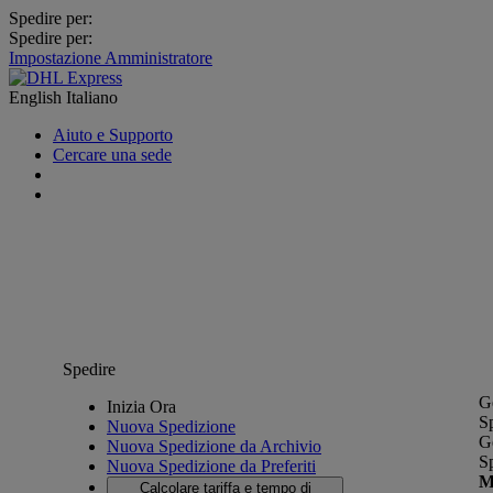
Spedire per:
Spedire per:
Impostazione Amministratore
English
Italiano
Aiuto e Supporto
Cercare una sede
Spedire
G
Inizia Ora
S
Nuova Spedizione
G
Nuova Spedizione da Archivio
S
Nuova Spedizione da Preferiti
M
Calcolare tariffa e tempo di