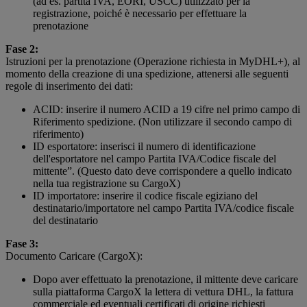
(ad es. partita IVA, EORI, USCC) utilizzato per la
registrazione, poiché è necessario per effettuare la
prenotazione
Fase 2:
Istruzioni per la prenotazione (Operazione richiesta in MyDHL+), al
momento della creazione di una spedizione, attenersi alle seguenti
regole di inserimento dei dati:
ACID: inserire il numero ACID a 19 cifre nel primo campo di
Riferimento spedizione. (Non utilizzare il secondo campo di
riferimento)
ID esportatore: inserisci il numero di identificazione
dell'esportatore nel campo Partita IVA/Codice fiscale del
mittente”. (Questo dato deve corrispondere a quello indicato
nella tua registrazione su CargoX)
ID importatore: inserire il codice fiscale egiziano del
destinatario/importatore nel campo Partita IVA/codice fiscale
del destinatario
Fase 3:
Documento Caricare (CargoX):
Dopo aver effettuato la prenotazione, il mittente deve caricare
sulla piattaforma CargoX la lettera di vettura DHL, la fattura
commerciale ed eventuali certificati di origine richiesti