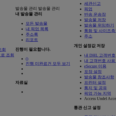
세관신고
발송물 관리
발송물 관리
픽업
내 발송물 관리
반송 운송장
발송물 저장
모든 발송물
발송물 위임하기
내 픽업 목록
통화 및 사이즈측
주소록
주소
리포트
개인 설정값 저장
진행이 필요합니다.
조회
로 조회
내 DHL 고객번호
(
)
내 고객번호 사용
진행 미완료건 모두 보기
eSecure 이용
포장 설정
발송물 참조사항
자료실
프린터 설정
통지 및 공유
픽업 가능 지역
Access Undel
Acce
통관 신고 설정