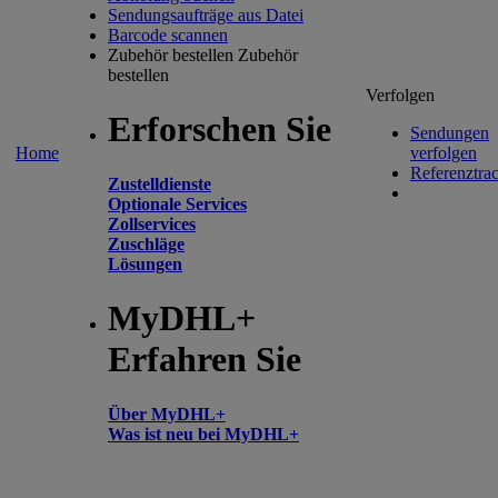
Sendungsaufträge aus Datei
Barcode scannen
Zubehör bestellen
Zubehör
bestellen
Verfolgen
Erforschen Sie
Sendungen
Home
verfolgen
Referenztra
Zustelldienste
Optionale Services
Zollservices
Zuschläge
Lösungen
MyDHL+
Erfahren Sie
Über MyDHL+
Was ist neu bei MyDHL+