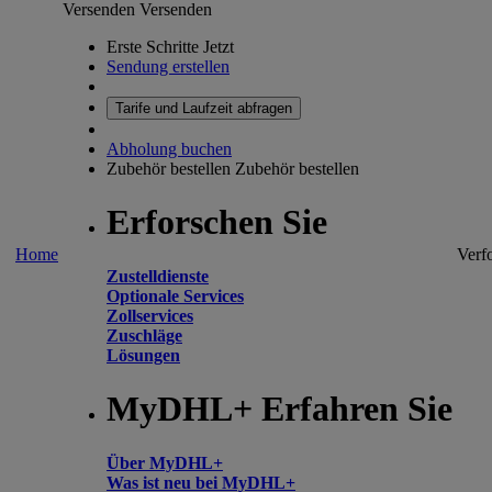
Versenden
Versenden
Erste Schritte Jetzt
Sendung erstellen
Tarife und Laufzeit abfragen
Abholung buchen
Zubehör bestellen
Zubehör bestellen
Erforschen Sie
Home
Verf
Zustelldienste
Optionale Services
Zollservices
Zuschläge
Lösungen
MyDHL+ Erfahren Sie
Über MyDHL+
Was ist neu bei MyDHL+