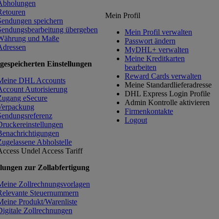
Abholungen
Retouren
Mein Profil
Sendungen speichern
Sendungsbearbeitung übergeben
Mein Profil verwalten
Währung und Maße
Passwort ändern
Adressen
MyDHL+ verwalten
Meine Kreditkarten
gespeicherten Einstellungen
bearbeiten
Reward Cards verwalten
Meine DHL Accounts
Meine Standardlieferadresse
Account Autorisierung
DHL Express Login Profile
Zugang eSecure
Admin Kontrolle aktivieren
Verpackung
Firmenkontakte
Sendungsreferenz
Logout
Druckereinstellungen
Benachrichtigungen
Zugelassene Abholstelle
Access Undel
Access Tariff
llungen zur Zollabfertigung
Meine Zollrechnungsvorlagen
Relevante Steuernummern
Meine Produkt/Warenliste
Digitale Zollrechnungen