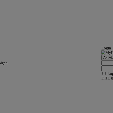
Login
Aktivi
olgen
Log
DHL spe