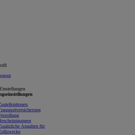
ofil
ogout
Einstellungen
gseinstellungen
Zustelloptionen
Transportversicherung
Verzollung
Bescheinigungen
Zusätzliche Angaben für
Zollzwecke