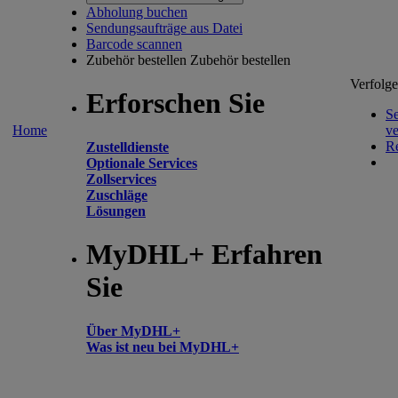
Abholung buchen
Sendungsaufträge aus Datei
Barcode scannen
Zubehör bestellen
Zubehör bestellen
Verfolg
Erforschen Sie
S
Home
ve
Re
Zustelldienste
Optionale Services
Zollservices
Zuschläge
Lösungen
MyDHL+ Erfahren
Sie
Über MyDHL+
Was ist neu bei MyDHL+