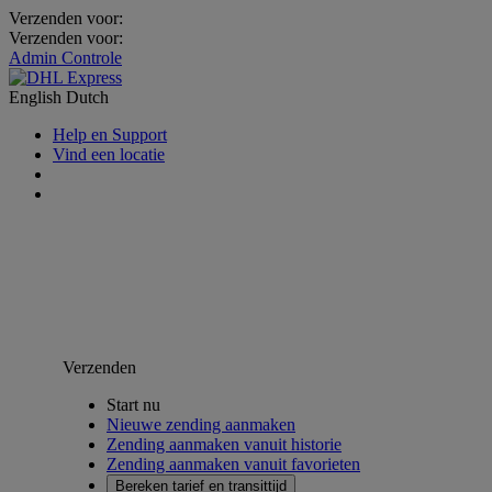
Verzenden voor:
Verzenden voor:
Admin Controle
English
Dutch
Help en Support
Vind een locatie
Verzenden
Start nu
Nieuwe zending aanmaken
Zending aanmaken vanuit historie
Zending aanmaken vanuit favorieten
Bereken tarief en transittijd