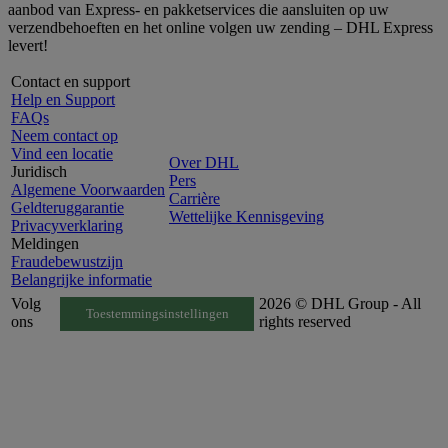
aanbod van Express- en pakketservices die aansluiten op uw
verzendbehoeften en het online volgen uw zending – DHL Express
levert!
Contact en support
Help en Support
FAQs
Neem contact op
Vind een locatie
Over DHL
Juridisch
Pers
Algemene Voorwaarden
Carrière
Geldteruggarantie
Wettelijke Kennisgeving
Privacyverklaring
Meldingen
Fraudebewustzijn
Belangrijke informatie
Volg
2026 © DHL Group - All
Toestemmingsinstellingen
ons
rights reserved