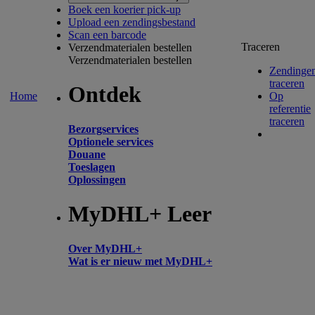
Boek een koerier pick-up
Upload een zendingsbestand
Scan een barcode
Traceren
Verzendmaterialen bestellen
Verzendmaterialen bestellen
Zendinge
traceren
Ontdek
Home
Op
referentie
traceren
Bezorgservices
Optionele services
Douane
Toeslagen
Oplossingen
MyDHL+ Leer
Over MyDHL+
Wat is er nieuw met MyDHL+