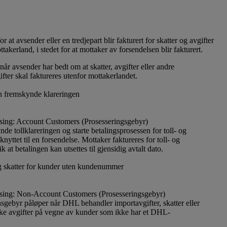
 at avsender eller en tredjepart blir fakturert for skatter og avgifter
takerland, i stedet for at mottaker av forsendelsen blir fakturert.
år avsender har bedt om at skatter, avgifter eller andre
ifter skal faktureres utenfor mottakerlandet.
 fremskynde klareringen
sing: Account Customers (Prosesseringsgebyr)
e tollklareringen og starte betalingsprosessen for toll- og
knyttet til en forsendelse. Mottaker faktureres for toll- og
ik at betalingen kan utsettes til gjensidig avtalt dato.
g skatter for kunder uten kundenummer
sing: Non-Account Customers (Prosesseringsgebyr)
nsgebyr påløper når DHL behandler importavgifter, skatter eller
ske avgifter på vegne av kunder som ikke har et DHL-