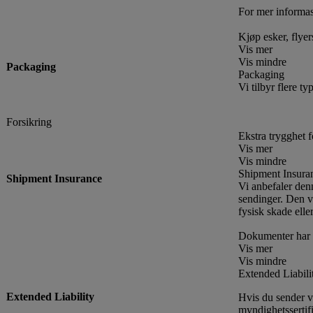
For mer informas
Kjøp esker, flye
Vis mer
Vis mindre
Packaging
Packaging
Vi tilbyr flere 
Forsikring
Ekstra trygghet f
Vis mer
Vis mindre
Shipment Insura
Shipment Insurance
Vi anbefaler den
sendinger. Den v
fysisk skade eller
Dokumenter har 
Vis mer
Vis mindre
Extended Liabili
Extended Liability
Hvis du sender v
myndighetssertif