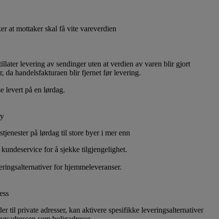
r at mottaker skal få vite vareverdien
illater levering av sendinger uten at verdien av varen blir gjort
r, da handelsfakturaen blir fjernet før levering.
e levert på en lørdag.
ry
stjenester på lørdag til store byer i mer enn
kundeservice for å sjekke tilgjengelighet.
eringsalternativer for hjemmeleveranser.
ess
 til private adresser, kan aktivere spesifikke leveringsalternativer
ingsadressen som boligadresse.