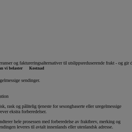
veranser og faktureringsalternativer til utslippsreduserende frakt - og gi
n vi belaster
Kostnad
gelmessige sendinger.
ation
isk, rask og pålitelig tjeneste for sesongbaserte eller uregelmessige
ever ekstra forberedelser.
terer hele prosessen med forberedelse av fraktbrev, merking og
endingen leveres til avtalt innenlands eller utenlandsk adresse.