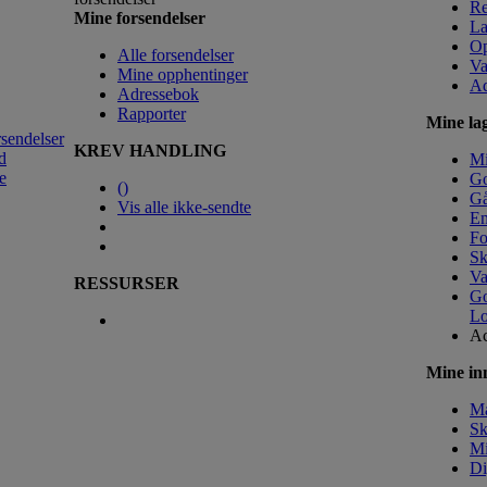
Re
Mine forsendelser
La
Op
Alle forsendelser
Va
Mine opphentinger
Ad
Adressebok
Rapporter
Mine lag
rsendelser
KREV HANDLING
d
M
e
Go
(
)
Gå
Vis alle ikke-sendte
Em
Fo
Sk
Va
RESSURSER
Go
Lo
Ac
Mine inn
Ma
Sk
Mi
Di