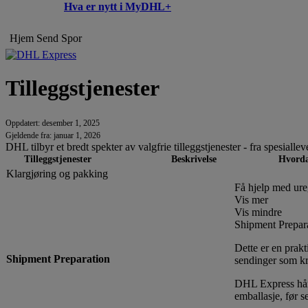
Hva er nytt i MyDHL+
Hjem
Send
Spor
Tilleggstjenester
Oppdatert: desember 1, 2025
Gjeldende fra: januar 1, 2026
DHL tilbyr et bredt spekter av valgfrie tilleggstjenester - fra spesialle
Tilleggstjenester
Beskrivelse
Hvorda
Klargjøring og pakking
Få hjelp med ure
Vis mer
Vis mindre
Shipment Prepar
Dette er en prakt
Shipment Preparation
sendinger som kr
DHL Express hånd
emballasje, før s