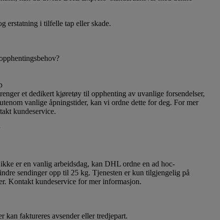
 erstatning i tilfelle tap eller skade.
e opphentingsbehov?
p
trenger et dedikert kjøretøy til opphenting av uvanlige forsendelser,
 utenom vanlige åpningstider, kan vi ordne dette for deg. For mer
takt kundeservice.
g ikke er en vanlig arbeidsdag, kan DHL ordne en ad hoc-
ndre sendinger opp til 25 kg. Tjenesten er kun tilgjengelig på
der. Kontakt kundeservice for mer informasjon.
er kan faktureres avsender eller tredjepart.