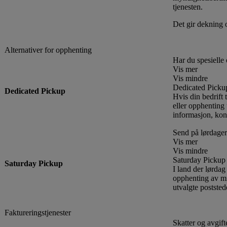
tjenesten.
Det gir dekning og
Alternativer for opphenting
Har du spesiell
Vis mer
Vis mindre
Dedicated Picku
Dedicated Pickup
Hvis din bedrift 
eller opphenting
informasjon, kon
Send på lørdager
Vis mer
Vis mindre
Saturday Pickup
Saturday Pickup
I land der lørda
opphenting av mi
utvalgte postste
Faktureringstjenester
Skatter og avgift