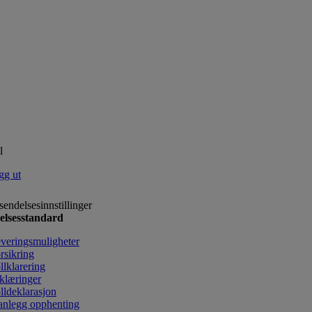
l
gg ut
sendelsesinnstillinger
elsesstandard
veringsmuligheter
rsikring
llklarering
klæringer
lldeklarasjon
anlegg opphenting