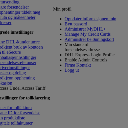
tursending
gre forsendelser
Min profil
phentinger tildelt meg
luta og måleenheter
Oppdater informasjonen min
resser
Bytt passord
Administrer MyDHL+
rede innstillinger
Manage My Credit Cards
Administrer belønningskort
ine DHL-kundenumre
Min standard
dkjent bruk av kontoen
forsendelsesadresse
 til eSecure
DHL Express Login Profile
ballasjeinnstillinger
Enable Admin Controls
rsendelsesreferanser
Firma Kontakt
riverinnstillinger
Logg ut
rsler og deling
dkjenn opphenting
kasjon
cess Undel
Access Tariff
stillinger for tollklarering
ler for tollfaktura
atte ID for forsendelse
n produktliste
gitale tollfakturaer