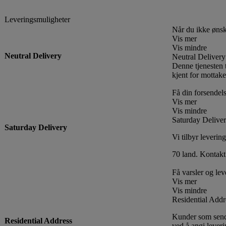
Leveringsmuligheter
Når du ikke ønske
Vis mer
Vis mindre
Neutral Delivery
Neutral Delivery
Denne tjenesten t
kjent for mottake
Få din forsendels
Vis mer
Vis mindre
Saturday Delive
Saturday Delivery
Vi tilbyr levering
70 land. Kontakt 
Få varsler og lev
Vis mer
Vis mindre
Residential Addr
Kunder som sender
Residential Address
ved å angi lever