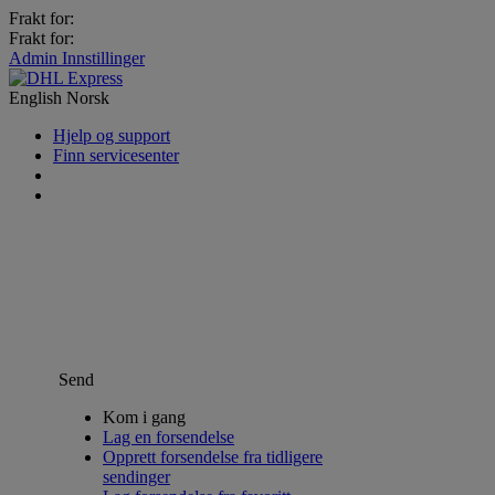
Frakt for:
Frakt for:
Admin Innstillinger
English
Norsk
Hjelp og support
Finn servicesenter
Send
Kom i gang
Lag en forsendelse
Opprett forsendelse fra tidligere
sendinger