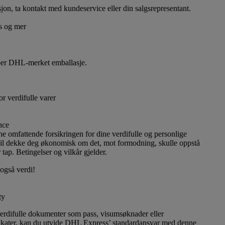
jon, ta kontakt med kundeservice eller din salgsrepresentant.
rs og mer
typer DHL-merket emballasje.
or verdifulle varer
nce
ne omfattende forsikringen for dine verdifulle og personlige
il dekke deg økonomisk om det, mot formodning, skulle oppstå
 tap. Betingelser og vilkår gjelder.
også verdi!
ty
erdifulle dokumenter som pass, visumsøknader eller
ikater, kan du utvide DHL Express’ standardansvar med denne