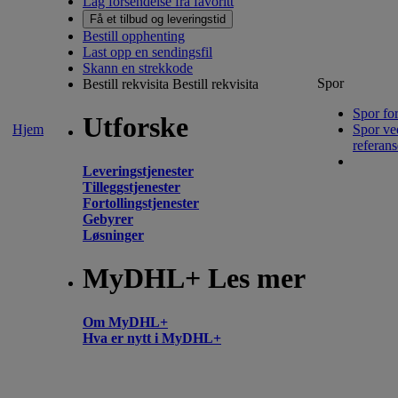
Lag forsendelse fra favoritt
Få et tilbud og leveringstid
Bestill opphenting
Last opp en sendingsfil
Skann en strekkode
Spor
Bestill rekvisita
Bestill rekvisita
Spor fo
Utforske
Hjem
Spor ve
referans
Leveringstjenester
Tilleggstjenester
Fortollingstjenester
Gebyrer
Løsninger
MyDHL+ Les mer
Om MyDHL+
Hva er nytt i MyDHL+