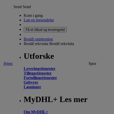
Send
Send
Kom i gang
Lag en forsendelse
Få et tilbud og leveringstid
Bestill opphenting
Bestill rekvisita
Bestill rekvisita
Utforske
Hjem
Spor
Leveringstjenester
Tilleggstjenester
Fortollingstjenester
Gebyrer
Løsninger
MyDHL+ Les mer
Om MyDHL+