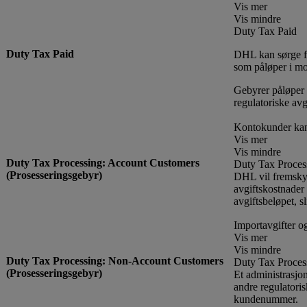
Vis mer
Vis mindre
Duty Tax Paid
Duty Tax Paid
DHL kan sørge for
som påløper i mot
Gebyrer påløper n
regulatoriske avg
Kontokunder kan
Vis mer
Vis mindre
Duty Tax Processing: Account Customers
Duty Tax Proces
(Prosesseringsgebyr)
DHL vil fremskynd
avgiftskostnader 
avgiftsbeløpet, sl
Importavgifter o
Vis mer
Vis mindre
Duty Tax Processing: Non-Account Customers
Duty Tax Proces
(Prosesseringsgebyr)
Et administrasjo
andre regulatori
kundenummer.