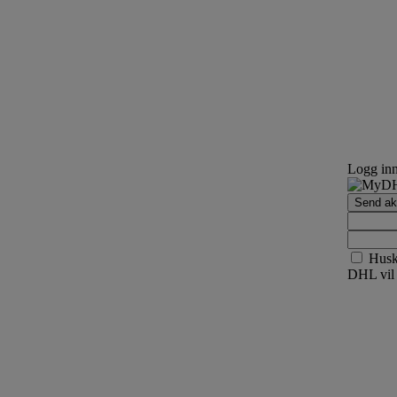
Logg in
Send akt
Hus
DHL vil 