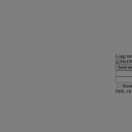
Logg in
Send akt
Hus
DHL vil 