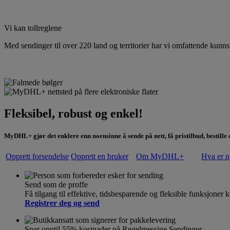
Vi kan tollreglene
Med sendinger til over 220 land og territorier har vi omfattende kunn
Fleksibel, robust og enkel!
MyDHL+ gjør det enklere enn noensinne å sende på nett, få pristilbud, bestille
Opprett forsendelse
Opprett en bruker
Om MyDHL+
Hva er n
Send som de proffe
Få tilgang til effektive, tidsbesparende og fleksible funksjone
Registrer deg og send
Spar opptil 55% kostnader på Regelmessige Sendinger