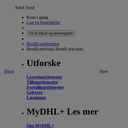
Send
Send
Kom i gang
Lag en forsendelse
Få et tilbud og leveringstid
Bestill opphenting
Bestill rekvisita
Bestill rekvisita
Utforske
Hjem
Spor
Leveringstjenester
Tilleggstjenester
Fortollingstjenester
Gebyrer
Løsninger
MyDHL+ Les mer
Om MyDHL+