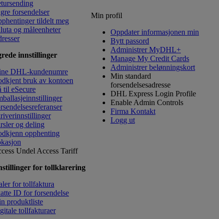
tursending
gre forsendelser
Min profil
phentinger tildelt meg
luta og måleenheter
Oppdater informasjonen min
resser
Bytt passord
Administrer MyDHL+
rede innstillinger
Manage My Credit Cards
Administrer belønningskort
ine DHL-kundenumre
Min standard
dkjent bruk av kontoen
forsendelsesadresse
 til eSecure
DHL Express Login Profile
ballasjeinnstillinger
Enable Admin Controls
rsendelsesreferanser
Firma Kontakt
riverinnstillinger
Logg ut
rsler og deling
dkjenn opphenting
kasjon
cess Undel
Access Tariff
stillinger for tollklarering
ler for tollfaktura
atte ID for forsendelse
n produktliste
gitale tollfakturaer