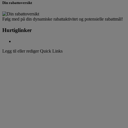
Din rabattoversikt
Følg med på din dynamiske rabattaktivitet og potensielle rabattmål!
Hurtiglinker
Legg til eller rediger Quick Links
Velkommen til
DHL Express
Rask dør-til-dør-levering av pakker og dokumenter
Velkommen til
DHL Express