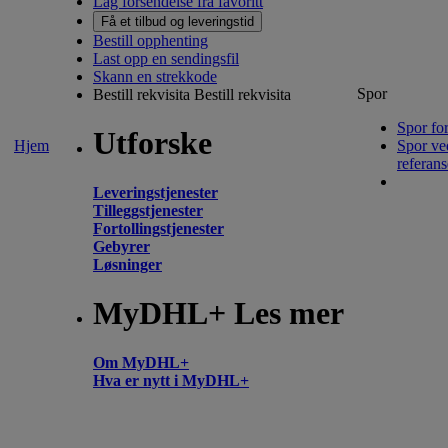
Lag forsendelse fra favoritt
Få et tilbud og leveringstid
Bestill opphenting
Last opp en sendingsfil
Skann en strekkode
Spor
Bestill rekvisita
Bestill rekvisita
Spor fo
Utforske
Hjem
Spor ve
referans
Leveringstjenester
Tilleggstjenester
Fortollingstjenester
Gebyrer
Løsninger
MyDHL+ Les mer
Om MyDHL+
Hva er nytt i MyDHL+