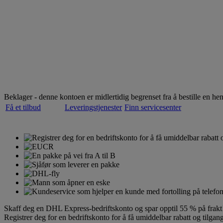
Over 50 års erfaring innen internasjonal frakt
Velkommen til
DHL Express
Betjener over 220 land og territorier
Beklager - denne kontoen er midlertidig begrenset fra å bestille en hen
Få et tilbud
Leveringstjenester
Finn servicesenter
Skaff deg en DHL Express-bedriftskonto og spar opptil 55 % på frakt
Registrer deg for en bedriftskonto for å få umiddelbar rabatt og tilgang 