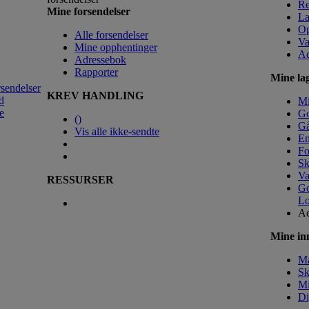
Re
Mine forsendelser
La
Op
Alle forsendelser
Va
Mine opphentinger
Ad
Adressebok
Rapporter
Mine lag
rsendelser
KREV HANDLING
d
M
e
Go
(
)
Gå
Vis alle ikke-sendte
Em
Fo
Sk
Va
RESSURSER
Go
Lo
Ac
Mine inn
Ma
Sk
Mi
Di