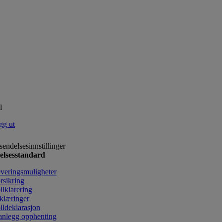
l
gg ut
sendelsesinnstillinger
elsesstandard
veringsmuligheter
rsikring
llklarering
klæringer
lldeklarasjon
anlegg opphenting