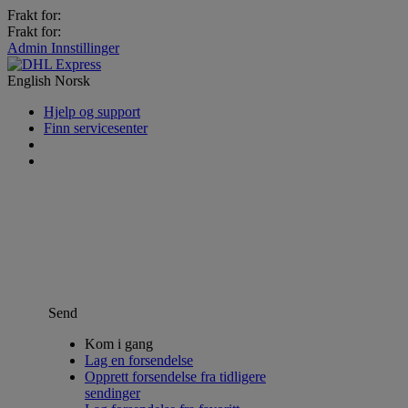
Frakt for:
Frakt for:
Admin Innstillinger
English
Norsk
Hjelp og support
Finn servicesenter
Send
Kom i gang
Lag en forsendelse
Opprett forsendelse fra tidligere
sendinger