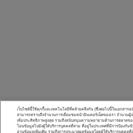
เว็บไซต์นี้ใช้คุกกี้และเทคโนโลยีที่คล้ายคลึงกัน (ซึ่งต่อไปนี้ในเอกสารฉบ
สามารถทราบถึงจำนวนการเยี่ยมชมหน้าอินเทอร์เน็ตของเรา จำนวนผู้เยี
เพิ่มประสิทธิภาพสูงสุด รวมถึงสนับสนุนความพยายามด้านการตลาดของ
โอนข้อมูลไปยังผู้ให้บริการบุคคลที่สาม ที่อยู่ในประเทศที่มีการป้องกันข
อ่านข้อมูลเพิ่มเติม รวมถึงการประมวลผลข้อมูลโดยผู้ให้บริการบุคค