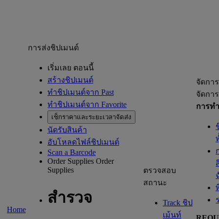
การส่งชิปเมนต์
เริ่มเลย ตอนนี้
สร้างชิปเมนต์
จัดการ
ทำชิปเมนต์จาก Past
จัดการ
ทำชิปเมนต์จาก Favorite
การทำช
เช็กราคาและระยะเวลาจัดส่ง
นัดรับสินค้า
อับโหลดไฟล์ชิปเมนต์
Scan a Barcode
Order Supplies
Order
Supplies
ตรวจสอบ
สถานะ
ท
สำรวจ
Track ชิป
Home
เม้นท์
REQU