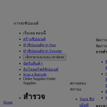
การส่งชิปเมนต์
เริ่มเลย ตอนนี้
สร้างชิปเมนต์
จัดการ
ทำชิปเมนต์จาก Past
จัดการ
ทำชิปเมนต์จาก Favorite
การทำช
เช็กราคาและระยะเวลาจัดส่ง
นัดรับสินค้า
อับโหลดไฟล์ชิปเมนต์
Scan a Barcode
Order Supplies
Order
Supplies
ตรวจสอบ
สถานะ
ท
สำรวจ
Track ชิป
Home
เม้นท์
REQU