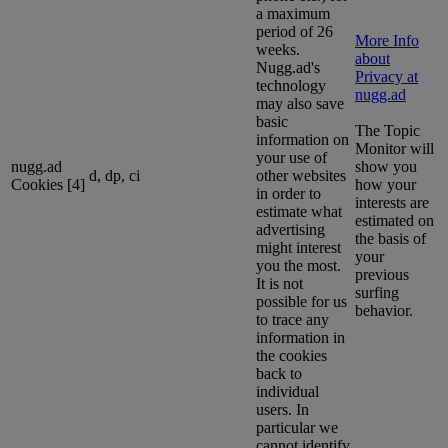
a maximum
period of 26
More Info
weeks.
about
Nugg.ad's
Privacy at
technology
nugg.ad
may also save
basic
The Topic
information on
Monitor will
your use of
nugg.ad
show you
d, dp, ci
other websites
Cookies [4]
how your
in order to
interests are
estimate what
estimated on
advertising
the basis of
might interest
your
you the most.
previous
It is not
surfing
possible for us
behavior.
to trace any
information in
the cookies
back to
individual
users. In
particular we
cannot identify