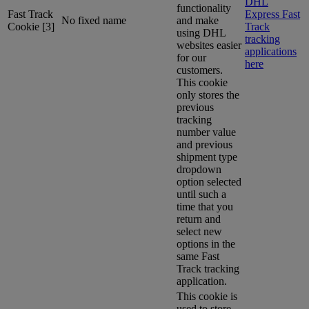
DHL
functionality
Fast Track
Express Fast
No fixed name
and make
Cookie [3]
Track
using DHL
tracking
websites easier
applications
for our
here
customers.
This cookie
only stores the
previous
tracking
number value
and previous
shipment type
dropdown
option selected
until such a
time that you
return and
select new
options in the
same Fast
Track tracking
application.
This cookie is
used to store