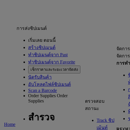
การส่งชิปเมนต์
เริ่มเลย ตอนนี้
สร้างชิปเมนต์
จัดการ
ทำชิปเมนต์จาก Past
จัดการ
ทำชิปเมนต์จาก Favorite
การทำช
เช็กราคาและระยะเวลาจัดส่ง
นัดรับสินค้า
อับโหลดไฟล์ชิปเมนต์
Scan a Barcode
Order Supplies
Order
Supplies
ตรวจสอบ
สถานะ
ท
สำรวจ
Track ชิป
Home
เม้นท์
REQU