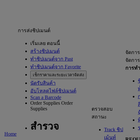
การส่งชิปเมนต์
เริ่มเลย ตอนนี้
สร้างชิปเมนต์
จัดการ
ทำชิปเมนต์จาก Past
จัดการ
ทำชิปเมนต์จาก Favorite
การทำช
เช็กราคาและระยะเวลาจัดส่ง
นัดรับสินค้า
อับโหลดไฟล์ชิปเมนต์
Scan a Barcode
Order Supplies
Order
Supplies
ตรวจสอบ
สถานะ
ท
สำรวจ
Track ชิป
Home
เม้นท์
REQU