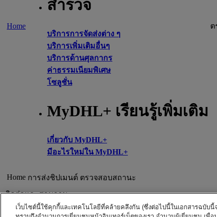
สำรวจ
Home
ต
บริการการจัดส่งต่าง ๆ
บริการเพิ่มเติมอื่นๆ
บริการด้านศุลกากร
ค่าธรรมเนียมพิเศษ
โซลูชั่น
MyDHL+ เรียนรู้เพิ่มเติม
เกี่ยวกับ MyDHL+
มีอะไรใหม่ใน MyDHL+
Home
การส่งชิปเมนต์
ตรวจสอบสถานะ
ติดต่อและสอบถาม
คำแนะนำเรื่องการขนส่ง
เว็บไซต์นี้ใช้คุกกี้และเทคโนโลยีที่คล้ายคลึงกัน (ซึ่งต่อไปนี้ในเอกสารฉบับน
ทราบถึงจำนวนการเยี่ยมชมหน้าอินเทอร์เน็ตของเรา จำนวนผู้เยี่ยมชม เพื่อ