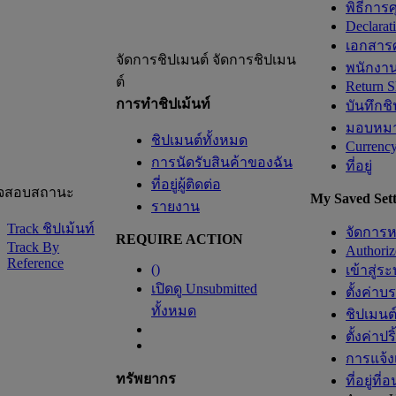
พิธีการ
Declarat
เอกสารศ
จัดการชิปเมนต์
จัดการชิปเมน
พนักงาน
ต์
Return S
การทำชิปเม้นท์
บันทึกช
มอบหมา
ชิปเมนต์ทั้งหมด
Currenc
การนัดรับสินค้าของฉัน
ที่อยู่
ที่อยู่ผู้ติดต่อ
จสอบสถานะ
My Saved Sett
รายงาน
Track ชิปเม้นท์
จัดการ
REQUIRE ACTION
Track By
Authori
Reference
(
)
เข้าสู่ร
เปิดดู Unsubmitted
ตั้งค่าบ
ทั้งหมด
ชิปเมนต์
ตั้งค่าปร
การแจ้ง
ทรัพยากร
ที่อยู่ที