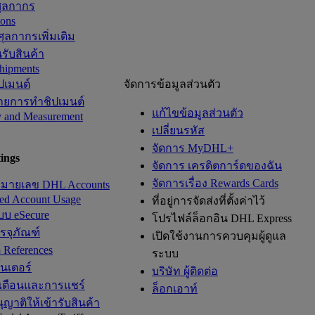
ศุลกากร
ions
ุลกากรเพิ่มเติม
รับสินค้า
hipments
ิปเมนต์
จัดการข้อมูลส่วนตัว
ยการทำชิปเมนต์
แก้ไขข้อมูลส่วนตัว
y and Measurement
เปลี่ยนรหัส
จัดการ MyDHL+
ings
จัดการ เครดิตการ์ดของฉัน
จัดการเรื่อง Rewards Cards
หมายเลข DHL Accounts
zed Account Usage
ที่อยู่การจัดส่งที่ตั้งค่าไว้
ะบบ eSecure
โปรไฟล์ล็อกอิน DHL Express
รรจุภัณฑ์
เปิดใช้งานการควบคุมผู้ดูแล
 References
ระบบ
ิ้นเตอร์
บริษัท ผู้ติดต่อ
เตือนและการแชร์
ล็อกเอาท์
่อนุญาติให้เข้ารับสินค้า