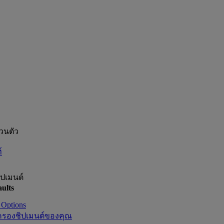
่วนตัว
์
ิปเมนต์
ults
 Options
ครองชิปเมนต์ของคุณ