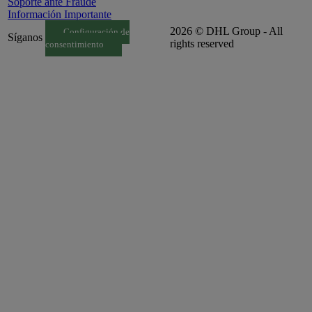
Soporte ante Fraude
Información Importante
2026 © DHL Group - All
Configuración de
Síganos
rights reserved
consentimiento