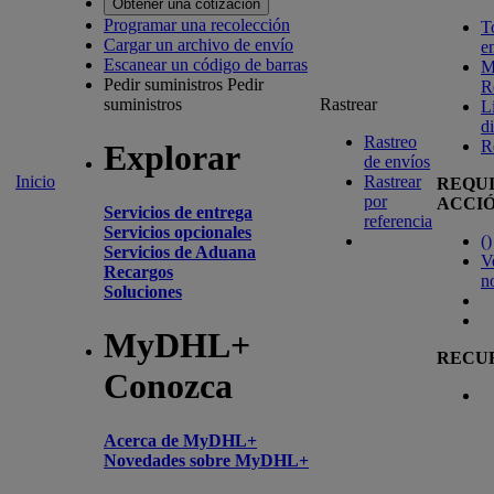
Obtener una cotización
Programar una recolección
T
Cargar un archivo de envío
e
Escanear un código de barras
M
Pedir suministros
Pedir
R
suministros
Rastrear
L
d
Rastreo
R
Explorar
de envíos
Inicio
Rastrear
REQU
por
ACCI
Servicios de entrega
referencia
Servicios opcionales
(
)
Servicios de Aduana
V
Recargos
n
Soluciones
MyDHL+
RECU
Conozca
Acerca de MyDHL+
Novedades sobre MyDHL+