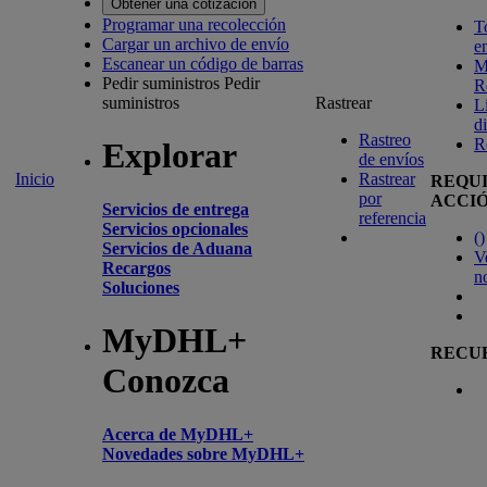
Obtener una cotización
Programar una recolección
T
Cargar un archivo de envío
e
Escanear un código de barras
M
Pedir suministros
Pedir
R
suministros
Rastrear
L
d
Rastreo
R
Explorar
de envíos
Inicio
Rastrear
REQU
por
ACCI
Servicios de entrega
referencia
Servicios opcionales
(
)
Servicios de Aduana
V
Recargos
n
Soluciones
MyDHL+
RECU
Conozca
Acerca de MyDHL+
Novedades sobre MyDHL+