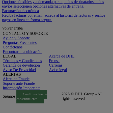
Opciones flexibles y a demanda para que los destinatarios de los
envíos seleccionen opciones alternativas de entrega.
Facturación electrónica
Reciba facturas por email, acceda al historial de facturas y realice
pagos en línea en forma segura.
Volver arriba
CONTACTO Y SOPORTE
Ayuda y Soporte
Preguntas Frecuentes
Contáctenos
Encontrar una ubicación
LEGAL
Acerca de DHL
Términos y Condiciones
Prensa
Garantía de devolución
Carreras
Aviso De Privacidad
Aviso legal
ALERTAS
Alerta de Fraude
Soporte ante Fraude
Información Importante
2026 © DHL Group - All
Configuración de
Síganos
rights reserved
consentimiento