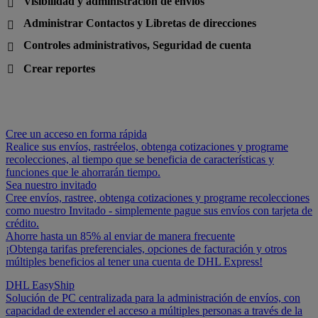
Visibilidad y administración de envíos

Administrar Contactos y Libretas de direcciones

Controles administrativos, Seguridad de cuenta

Crear reportes

Cree un acceso en forma rápida
Realice sus envíos, rastréelos, obtenga cotizaciones y programe
recolecciones, al tiempo que se beneficia de características y
funciones que le ahorrarán tiempo.
Sea nuestro invitado
Cree envíos, rastree, obtenga cotizaciones y programe recolecciones
como nuestro Invitado - simplemente pague sus envíos con tarjeta de
crédito.
Ahorre hasta un 85% al enviar de manera frecuente
¡Obtenga tarifas preferenciales, opciones de facturación y otros
múltiples beneficios al tener una cuenta de DHL Express!
DHL EasyShip
Solución de PC centralizada para la administración de envíos, con
capacidad de extender el acceso a múltiples personas a través de la