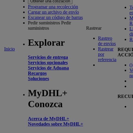
Obtener una cotización
Programar una recolección
T
Cargar un archivo de envío
e
Escanear un código de barras
M
Pedir suministros
Pedir
R
suministros
Rastrear
L
d
Rastreo
R
Explorar
de envíos
Inicio
Rastrear
REQU
por
ACCI
Servicios de entrega
referencia
Servicios opcionales
(
)
Servicios de Aduana
V
Recargos
n
Soluciones
MyDHL+
RECU
Conozca
Acerca de MyDHL+
Novedades sobre MyDHL+