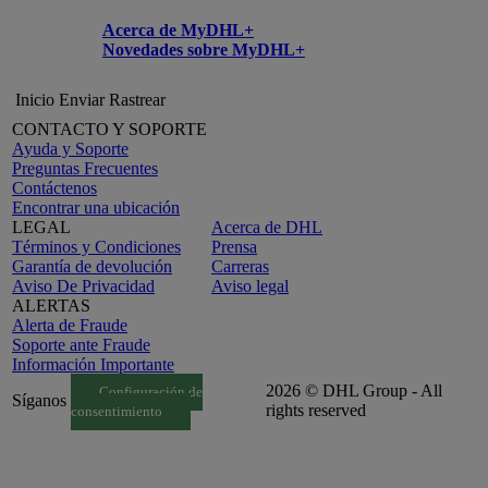
Acerca de MyDHL+
Novedades sobre MyDHL+
Inicio
Enviar
Rastrear
CONTACTO Y SOPORTE
Ayuda y Soporte
Preguntas Frecuentes
Contáctenos
Encontrar una ubicación
LEGAL
Acerca de DHL
Términos y Condiciones
Prensa
Garantía de devolución
Carreras
Aviso De Privacidad
Aviso legal
ALERTAS
Alerta de Fraude
Soporte ante Fraude
Información Importante
2026 © DHL Group - All
Configuración de
Síganos
rights reserved
consentimiento