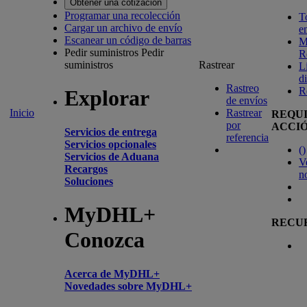
Obtener una cotización
Programar una recolección
T
Cargar un archivo de envío
e
Escanear un código de barras
M
Pedir suministros
Pedir
R
suministros
Rastrear
L
d
Rastreo
R
Explorar
de envíos
Inicio
Rastrear
REQU
por
ACCI
Servicios de entrega
referencia
Servicios opcionales
(
)
Servicios de Aduana
V
Recargos
n
Soluciones
MyDHL+
RECU
Conozca
Acerca de MyDHL+
Novedades sobre MyDHL+