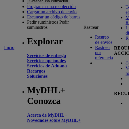
Obtener una cotización
Programar una recolección
T
Cargar un archivo de envío
e
Escanear un código de barras
M
Pedir suministros
Pedir
R
suministros
Rastrear
L
d
Rastreo
R
Explorar
de envíos
Inicio
Rastrear
REQU
por
ACCI
Servicios de entrega
referencia
Servicios opcionales
(
)
Servicios de Aduana
V
Recargos
n
Soluciones
MyDHL+
RECU
Conozca
Acerca de MyDHL+
Novedades sobre MyDHL+