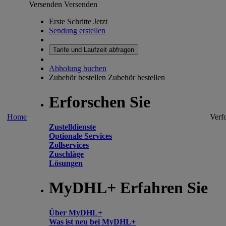
Versenden
Versenden
Erste Schritte Jetzt
Sendung erstellen
Tarife und Laufzeit abfragen
Abholung buchen
Zubehör bestellen
Zubehör bestellen
Erforschen Sie
Home
Verf
Zustelldienste
Optionale Services
Zollservices
Zuschläge
Lösungen
MyDHL+ Erfahren Sie
Über MyDHL+
Was ist neu bei MyDHL+