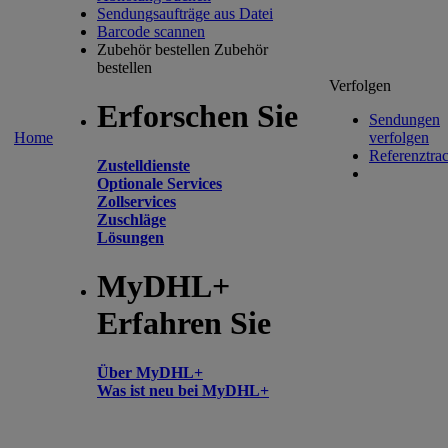
Sendungsaufträge aus Datei
Barcode scannen
Zubehör bestellen
Zubehör
bestellen
Verfolgen
Erforschen Sie
Sendungen
Home
verfolgen
Referenztra
Zustelldienste
Optionale Services
Zollservices
Zuschläge
Lösungen
MyDHL+
Erfahren Sie
Über MyDHL+
Was ist neu bei MyDHL+