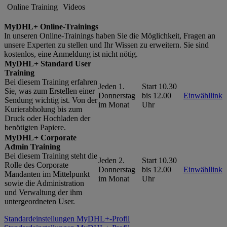
Online Training
Videos
MyDHL+ Online-Trainings
In unseren Online-Trainings haben Sie die Möglichkeit, Fragen an
unsere Experten zu stellen und Ihr Wissen zu erweitern. Sie sind
kostenlos, eine Anmeldung ist nicht nötig.
MyDHL+ Standard User
Training
Bei diesem Training erfahren
Jeden 1.
Start 10.30
Sie, was zum Erstellen einer
Donnerstag
bis 12.00
Einwähllink
Sendung wichtig ist. Von der
im Monat
Uhr
Kurierabholung bis zum
Druck oder Hochladen der
benötigten Papiere.
MyDHL+ Corporate
Admin Training
Bei diesem Training steht die
Jeden 2.
Start 10.30
Rolle des Corporate
Donnerstag
bis 12.00
Einwähllink
Mandanten im Mittelpunkt
im Monat
Uhr
sowie die Administration
und Verwaltung der ihm
untergeordneten User.
Standardeinstellungen MyDHL+-Profil