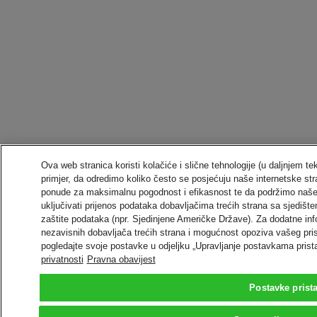
Ova web stranica koristi kolačiće i slične tehnologije (u daljnjem t
primjer, da odredimo koliko često se posjećuju naše internetske stra
ponude za maksimalnu pogodnost i efikasnost te da podržimo naše
uključivati prijenos podataka dobavljačima trećih strana sa sjedi
zaštite podataka (npr. Sjedinjene Američke Države). Za dodatne inf
nezavisnih dobavljača trećih strana i mogućnost opoziva vašeg pri
pogledajte svoje postavke u odjeljku „Upravljanje postavkama prist
privatnosti
Pravna obavijest
Postavke prist