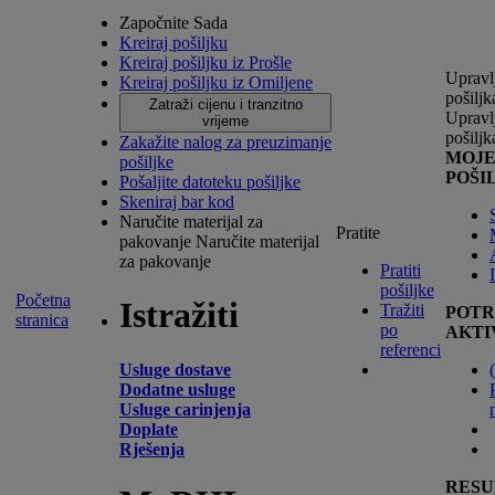
Započnite Sada
Kreiraj pošiljku
Kreiraj pošiljku iz Prošle
Upravl
Kreiraj pošiljku iz Omiljene
pošilj
Zatraži cijenu i tranzitno
Upravl
vrijeme
pošilj
Zakažite nalog za preuzimanje
MOJ
pošiljke
POŠI
Pošaljite datoteku pošiljke
Skeniraj bar kod
Naručite materijal za
Pratite
pakovanje
Naručite materijal
za pakovanje
Pratiti
pošiljke
Početna
Istražiti
Tražiti
POTR
stranica
po
AKTI
referenci
Usluge dostave
(
Dodatne usluge
Usluge carinjenja
Doplate
Rješenja
RESU