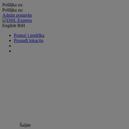
Pošiljka za:
Pošiljka za:
Admin postavke
English
BiH
Pomoć i podrška
Pronađi lokaciju
Šaljite