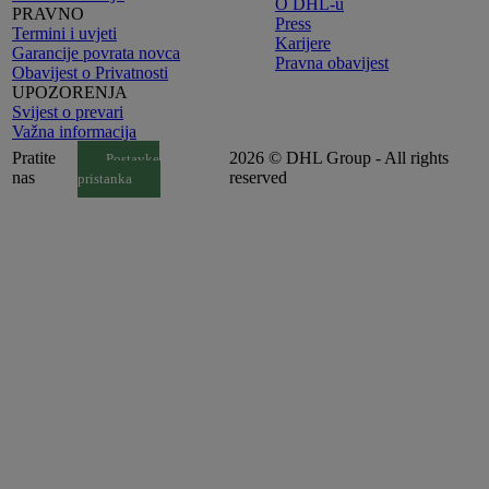
O DHL-u
PRAVNO
Press
Termini i uvjeti
Karijere
Garancije povrata novca
Pravna obavijest
Obavijest o Privatnosti
UPOZORENJA
Svijest o prevari
Važna informacija
Pratite
2026 © DHL Group - All rights
Postavke
nas
reserved
pristanka