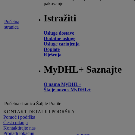
pakovanje
Istražiti
Početna
stranica
Usluge dostave
Dodatne usluge
Usluge carinjenja
Doplate
Rješenja
MyDHL+ Saznajte
O nama MyDHL+
Šta je novo s MyDHL+
Početna stranica
Šaljite
Pratite
KONTAKT DETALJI I PODRŠKA
Pomoć i podrška
Česta pitanja
Kontaktirajte nas
Pronađi lokaciju