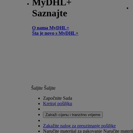
MyDHL+
Saznajte
O nama MyDHL+
Šta je novo s MyDHL+
Šaljite
Šaljite
Započnite Sada
Kreiraj pošiljku
Zatraži cijenu i tranzitno vrijeme
Zakažite nalog za preuzimanje pošiljke
Naručite materijal za pakovanje
Naručite materij