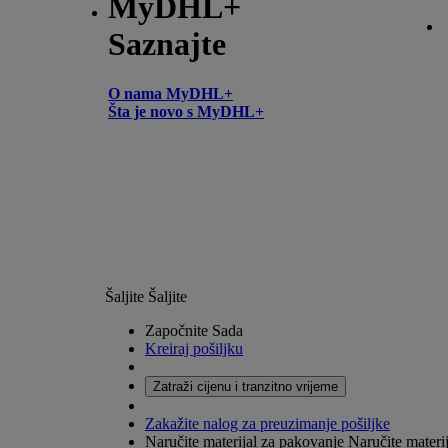
MyDHL+
Saznajte
O nama MyDHL+
Šta je novo s MyDHL+
Šaljite
Šaljite
Započnite Sada
Kreiraj pošiljku
Zatraži cijenu i tranzitno vrijeme
Zakažite nalog za preuzimanje pošiljke
Naručite materijal za pakovanje
Naručite materij