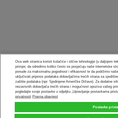
Ova web stranica koristi kolačiće i slične tehnologije (u daljnjem t
primjer, da odredimo koliko često se posjećuju naše internetske stra
ponude za maksimalnu pogodnost i efikasnost te da podržimo naše
uključivati prijenos podataka dobavljačima trećih strana sa sjedi
zaštite podataka (npr. Sjedinjene Američke Države). Za dodatne inf
nezavisnih dobavljača trećih strana i mogućnost opoziva vašeg pri
pogledajte svoje postavke u odjeljku „Upravljanje postavkama prist
privatnosti
Pravna obavijest
Postavke prist