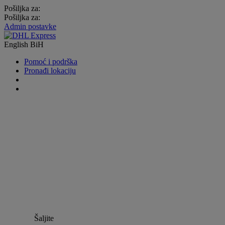
Pošiljka za:
Pošiljka za:
Admin postavke
English
BiH
Pomoć i podrška
Pronađi lokaciju
Šaljite