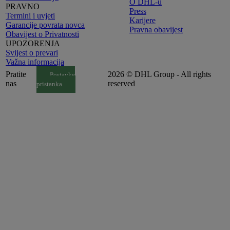
O DHL-u
PRAVNO
Press
Termini i uvjeti
Karijere
Garancije povrata novca
Pravna obavijest
Obavijest o Privatnosti
UPOZORENJA
Svijest o prevari
Važna informacija
Pratite
2026 © DHL Group - All rights
Postavke
nas
reserved
pristanka