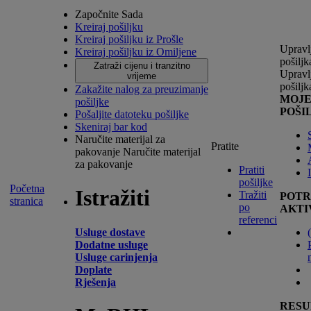
Započnite Sada
Kreiraj pošiljku
Kreiraj pošiljku iz Prošle
Upravl
Kreiraj pošiljku iz Omiljene
pošilj
Zatraži cijenu i tranzitno
Upravl
vrijeme
pošilj
Zakažite nalog za preuzimanje
MOJ
pošiljke
POŠI
Pošaljite datoteku pošiljke
Skeniraj bar kod
Naručite materijal za
Pratite
pakovanje
Naručite materijal
za pakovanje
Pratiti
pošiljke
Početna
Istražiti
Tražiti
POTR
stranica
po
AKTI
referenci
Usluge dostave
(
Dodatne usluge
Usluge carinjenja
Doplate
Rješenja
RESU