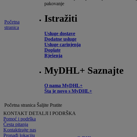
pakovanje
Istražiti
Početna
stranica
Usluge dostave
Dodatne usluge
Usluge carinjenja
Doplate
Rješenja
MyDHL+ Saznajte
O nama MyDHL+
Šta je novo s MyDHL+
Početna stranica
Šaljite
Pratite
KONTAKT DETALJI I PODRŠKA
Pomoć i podrška
Česta pitanja
Kontaktirajte nas
Pronađi lokaciju