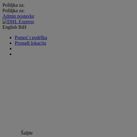
Pošiljka za:
Pošiljka za:
Admin postavke
English
BiH
Pomoć i podrška
Pronađi lokaciju
Šaljite