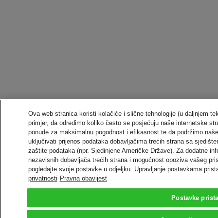
Ova web stranica koristi kolačiće i slične tehnologije (u daljnjem t
primjer, da odredimo koliko često se posjećuju naše internetske stra
ponude za maksimalnu pogodnost i efikasnost te da podržimo naše
uključivati prijenos podataka dobavljačima trećih strana sa sjedi
zaštite podataka (npr. Sjedinjene Američke Države). Za dodatne inf
nezavisnih dobavljača trećih strana i mogućnost opoziva vašeg pri
pogledajte svoje postavke u odjeljku „Upravljanje postavkama prist
privatnosti
Pravna obavijest
Postavke prist