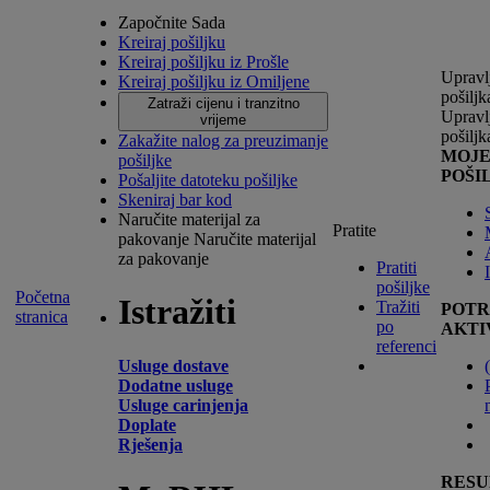
Započnite Sada
Kreiraj pošiljku
Kreiraj pošiljku iz Prošle
Upravl
Kreiraj pošiljku iz Omiljene
pošilj
Zatraži cijenu i tranzitno
Upravl
vrijeme
pošilj
Zakažite nalog za preuzimanje
MOJ
pošiljke
POŠI
Pošaljite datoteku pošiljke
Skeniraj bar kod
Naručite materijal za
Pratite
pakovanje
Naručite materijal
za pakovanje
Pratiti
pošiljke
Početna
Istražiti
Tražiti
POTR
stranica
po
AKTI
referenci
Usluge dostave
(
Dodatne usluge
Usluge carinjenja
Doplate
Rješenja
RESU