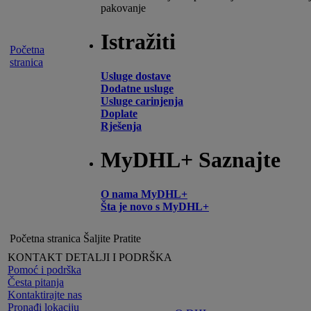
pakovanje
Istražiti
Početna
stranica
Usluge dostave
Dodatne usluge
Usluge carinjenja
Doplate
Rješenja
MyDHL+ Saznajte
O nama MyDHL+
Šta je novo s MyDHL+
Početna stranica
Šaljite
Pratite
KONTAKT DETALJI I PODRŠKA
Pomoć i podrška
Česta pitanja
Kontaktirajte nas
Pronađi lokaciju