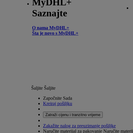
MyDHL+
Saznajte
O nama MyDHL+
Šta je novo s MyDHL+
Šaljite
Šaljite
Započnite Sada
Kreiraj pošiljku
Zatraži cijenu i tranzitno vrijeme
Zakažite nalog za preuzimanje pošiljke
Naručite materijal za pakovanje
Naručite materij