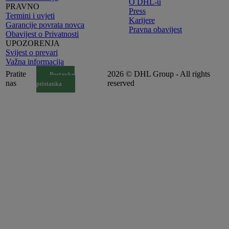
O DHL-u
PRAVNO
Press
Termini i uvjeti
Karijere
Garancije povrata novca
Pravna obavijest
Obavijest o Privatnosti
UPOZORENJA
Svijest o prevari
Važna informacija
Pratite
2026 © DHL Group - All rights
Postavke
nas
reserved
pristanka