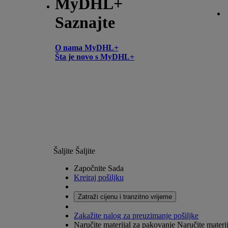
MyDHL+
Saznajte
O nama MyDHL+
Šta je novo s MyDHL+
Šaljite
Šaljite
Započnite Sada
Kreiraj pošiljku
Zatraži cijenu i tranzitno vrijeme
Zakažite nalog za preuzimanje pošiljke
Naručite materijal za pakovanje
Naručite materij