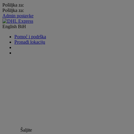
Pošiljka za:
Pošiljka za:
Admin postavke
English
BiH
Pomoć i podrška
Pronađi lokaciju
Šaljite