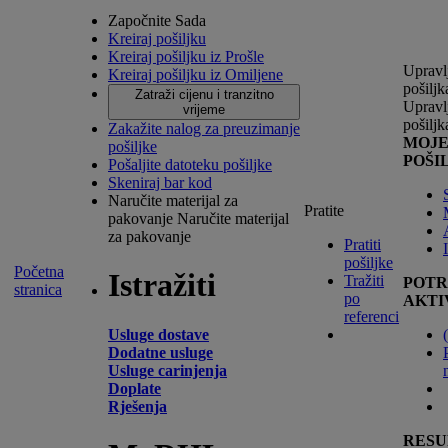
Započnite Sada
Kreiraj pošiljku
Kreiraj pošiljku iz Prošle
Upravl
Kreiraj pošiljku iz Omiljene
pošilj
Zatraži cijenu i tranzitno
Upravl
vrijeme
pošilj
Zakažite nalog za preuzimanje
MOJ
pošiljke
POŠI
Pošaljite datoteku pošiljke
Skeniraj bar kod
Naručite materijal za
Pratite
pakovanje
Naručite materijal
za pakovanje
Pratiti
pošiljke
Početna
Istražiti
Tražiti
POTR
stranica
po
AKTI
referenci
Usluge dostave
(
Dodatne usluge
Usluge carinjenja
Doplate
Rješenja
RESU