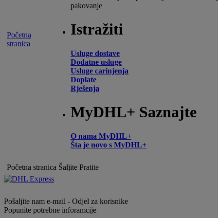
pakovanje
Istražiti
Početna
stranica
Usluge dostave
Dodatne usluge
Usluge carinjenja
Doplate
Rješenja
MyDHL+ Saznajte
O nama MyDHL+
Šta je novo s MyDHL+
Početna stranica
Šaljite
Pratite
Pošaljite nam e-mail - Odjel za korisnike
Popunite potrebne inforamcije