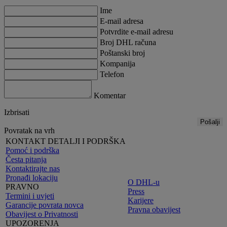
Ime
E-mail adresa
Potvrdite e-mail adresu
Broj DHL računa
Poštanski broj
Kompanija
Telefon
Komentar
Izbrisati
Pošalji
Povratak na vrh
KONTAKT DETALJI I PODRŠKA
Pomoć i podrška
Česta pitanja
Kontaktirajte nas
Pronađi lokaciju
O DHL-u
PRAVNO
Press
Termini i uvjeti
Karijere
Garancije povrata novca
Pravna obavijest
Obavijest o Privatnosti
UPOZORENJA