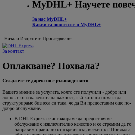
MyDHL+ Научете пове
За нас MyDHL+
Какви са новостите в MyDHL+
Начало
Изпратете
Проследяване
За контакт
Оплакване? Похвала?
Свържете се директно с ръководството
Вашето мнение за услугата, която сте получили - добро или
лошо - е от изключителна важност, тъй като ни помага да
структурираме бизнеса си така, че да Ви предоставим още по-
добро обслужване.
В DHL Express се ангажираме да предоставяме
обслужване с изключително качество и се стремим да го
направим правилно от първия път, всеки път! Понякога
обаче нашата услуга не отговаря на високите стандарти,