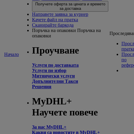
Получете оферта за цената и времето
за доставка
Направете заявка за куриер
Качете файл на пратка
Сканирайте баркода
Поръчка на опаковки
Поръчка на
Проследява
опаковки
Просл
Проучване
пратк
Начало
Просл
по
Услуги по доставката
рефер
Услуги по избор
Митнически услуги
Допълнителни Такси
Решения
MyDHL+
Научете повече
За нас MyDHL+
Какви са новостите в MyDHL+