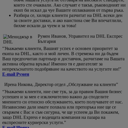
които сте очаквали. Ако случаят е такъв, ръководният ни
екип би искал да чуе Вашите оплаквания от първа ръка.
Разбира се, хиляди клиенти разчитат на DHL всеки ден
за своите доставки, и ако наистина сме Ви впечатлили,
бихме искали да чуем и за това!
Румен Иванов, Управител на DHL Експрес
България
"Уважаеми клиенти, Вашият успех е основен приоритет за
екипа на DHL, както и мой личен. В стремежа ни да бъдем
Ваш предпочитан партньор и доставчик, разчитаме на Вашата
активна обратна връзка! Именно тя е двигателят за
непрекъснатото подобряване на качеството на услугите ни!"
E-mail Румен
Ирена Никова, Директор отдел „Обслужване на клиенти”
“Уважаеми клиенти, ние сме тук, за да правим Вашия бизнес
успешен и за мен е изключително важно да споделите
мнението си относно обслужването, което получавате от нас.
Независимо дали имате похвала или препоръка ние ще се
свържем с Вас и съм сигурна, че ще успеем да Ви покажем,
защо DHL Express е водещата компания на пазара на
експресните куриерски услуги.”
E-mail Ирена