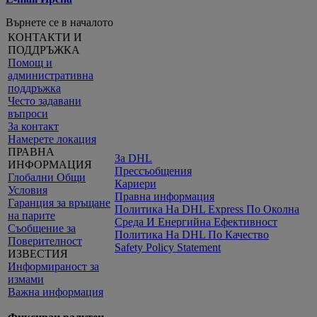
Върнете се в началото
КОНТАКТИ И
ПОДДРЪЖКА
Помощ и
административна
поддръжка
Често задавани
въпроси
За контакт
Намерете локация
ПРАВНА
За DHL
ИНФОРМАЦИЯ
Прессъобщения
Глобални Общи
Кариери
Условия
Правна информация
Гаранция за връщане
Политика На DHL Express По Околна
на парите
Среда И Енергийна Ефективност
Съобщение за
Политика На DHL По Качество
Поверителност
Safety Policy Statement
ИЗВЕСТИЯ
Информираност за
измами
Важна информация