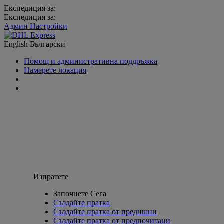
Експедиция за:
Експедиция за:
Админ Настройки
English
Български
Помощ и административна поддръжка
Намерете локация
Изпратете
Започнете Сега
Създайте пратка
Създайте пратка от предишни
Създайте пратка от предпочитани