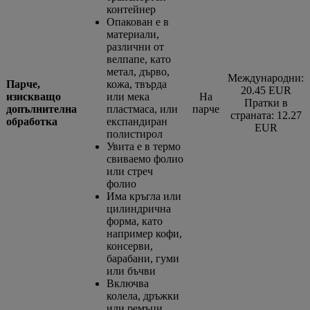
контейнер
Опакован е в
материали,
различни от
велпапе, като
метал, дърво,
Международни:
Парче,
кожа, твърда
20.45 EUR
изискващо
или мека
На
Пратки в
допълнителна
пластмаса, или
парче
страната: 12.27
обработка
експандиран
EUR
полистирол
Увита е в термо
свиваемо фолио
или стреч
фолио
Има кръгла или
цилиндрична
форма, като
например кофи,
консерви,
барабани, гуми
или бъчви
Включва
колела, дръжки
или ремъци