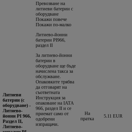
Превозване на
литиеви батерии с
оборудване
Покажи повече
Покажи по-малко
Литиево-йонни
батерии PI966,
раздел II
За литиево-йонни
батерии в
оборудване ще бъде
начислена такса за
обслужване.
Опаковките трябва
да отговарят на
съответната
Литиеви
Инструкция за
батерии (с
опаковане на IATA
оборудване) -
966, раздел II и се
Литиево-
На
приемат само от
йонни PI 966,
5.11 EUR
пратка
одобрени
Раздел II,
изпращачи.
Литиево-
метални PI