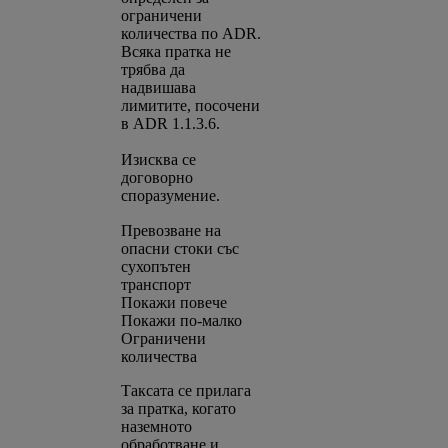
ограничени
количества по ADR.
Всяка пратка не
трябва да
надвишава
лимитите, посочени
в ADR 1.1.3.6.
Изисква се
договорно
споразумение.
Превозване на
опасни стоки със
сухопътен
транспорт
Покажи повече
Покажи по-малко
Ограничени
количества
Таксата се прилага
за пратка, когато
наземното
обработване и