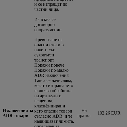
и се изпращат до
частни лица.
Изисква се
договорно
споразумение.
Превозване на
опасни стоки в
пакети със
сухопътен
транспорт
Покажи повече
Покажи по-малко
ADR изключения
Такса се начислява,
когато изпращането
включва обработка
на артикули и
вещества,
класифицирани
Изключения за
На
като опасни товари
102.26 EUR
ADR товари
пратка
съгласно ADR, и те
надвишават лимита,
определен за