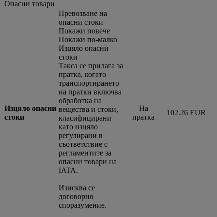
Опасни товари
Превозване на
опасни стоки
Покажи повече
Покажи по-малко
Изцяло опасни
стоки
Такса се прилага за
пратка, когато
транспортирането
на пратки включва
обработка на
Изцяло опасни
На
вещества и стоки,
102.26 EUR
стоки
пратка
класифицирани
като изцяло
регулирани в
съответствие с
регламентите за
опасни товари на
IATA.
Изисква се
договорно
споразумение.