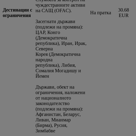
чуждестранните активи
Дестинации с
30.68
на САЩ (OFAC).
На пратка
ограничения
EUR
Засегнати държави
(подлежи на промяна):
ЦАР, Конго
(Демократична
република), Иран, Ирак,
Северна
Корея (Демократична
народна
република), Либия,
Сомалия Могадишу и
Йемен
Държави, обект на
ограничения, наложени
от националното
законодателство
(подлежи на промяна):
Афганистан, Беларус,
Ливан, Мианмар
(Бирма), Русия,
Зимбабве