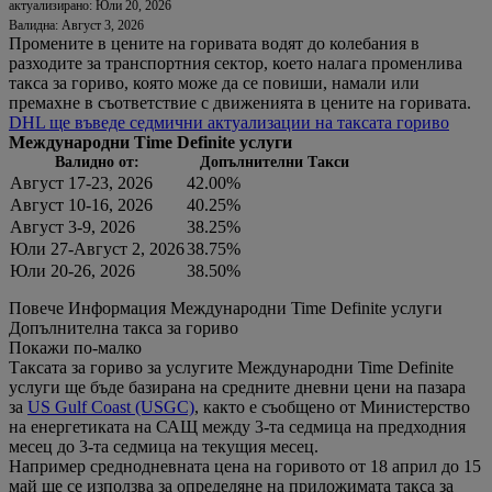
актуализирано: Юли 20, 2026
Валидна: Август 3, 2026
Промените в цените на горивата водят до колебания в
разходите за транспортния сектор, което налага променлива
такса за гориво, която може да се повиши, намали или
премахне в съответствие с движенията в цените на горивата.
DHL ще въведе седмични актуализации на таксата гориво
Международни Time Definite услуги
Валидно от:
Допълнителни Такси
Август 17-23, 2026
42.00%
Август 10-16, 2026
40.25%
Август 3-9, 2026
38.25%
Юли 27-Август 2, 2026
38.75%
Юли 20-26, 2026
38.50%
Повече Информация Международни Time Definite услуги
Допълнителна такса за гориво
Покажи по-малко
Таксата за гориво за услугите Международни Time Definite
услуги ще бъде базирана на средните дневни цени на пазара
за
US Gulf Coast (USGC)
, както е съобщено от Министерство
на енергетиката на САЩ между 3-та седмица на предходния
месец до 3-та седмица на текущия месец.
Например среднодневната цена на горивото от 18 април до 15
май ще се използва за определяне на приложимата такса за