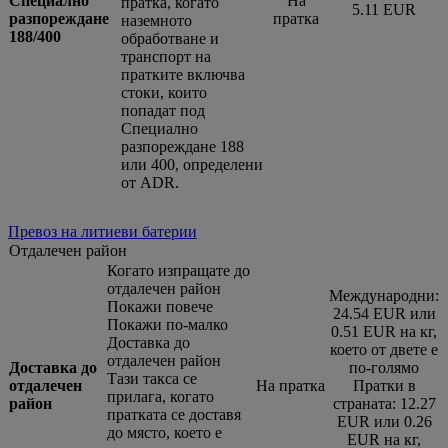
Специално
На
пратка, когато
5.11 EUR
разпореждане
пратка
наземното
188/400
обработване и
транспорт на
пратките включва
стоки, които
попадат под
Специално
разпореждане 188
или 400, определени
от ADR.
Превоз на литиеви батерии
Отдалечен район
Когато изпращате до
отдалечен район
Международни:
Покажи повече
24.54 EUR или
Покажи по-малко
0.51 EUR на кг,
Доставка до
което от двете е
отдалечен район
Доставка до
по-голямо
Тази такса се
отдалечен
На пратка
Пратки в
прилага, когато
район
страната: 12.27
пратката се доставя
EUR или 0.26
до място, което е
EUR на кг,