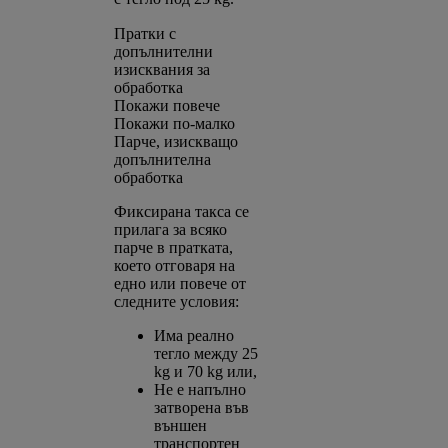
Пратки с
допълнителни
изисквания за
обработка
Покажи повече
Покажи по-малко
Парче, изискващо
допълнителна
обработка
Фиксирана такса се
прилага за всяко
парче в пратката,
което отговаря на
едно или повече от
следните условия:
Има реално
тегло между 25
kg и 70 kg или,
Не е напълно
затворена във
външен
транспортен