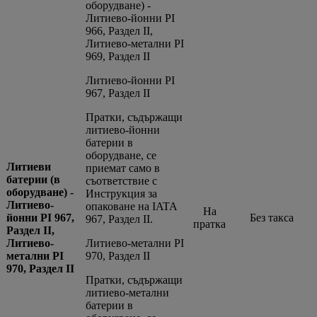
оборудване) -
Литиево-йонни PI
966, Раздел II,
Литиево-метални PI
969, Раздел II
Литиево-йонни PI
967, Раздел II
Пратки, съдържащи
литиево-йонни
батерии в
оборудване, се
Литиеви
приемат само в
батерии (в
съответствие с
оборудване) -
Инструкция за
Литиево-
опаковане на IATA
На
йонни PI 967,
Без такса
967, Раздел II.
пратка
Раздел II,
Литиево-
Литиево-метални PI
метални PI
970, Раздел II
970, Раздел II
Пратки, съдържащи
литиево-метални
батерии в