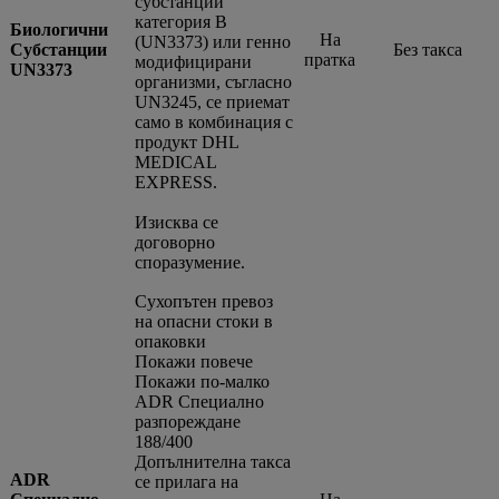
субстанции
категория В
Биологични
На
(UN3373) или генно
Субстанции
Без такса
пратка
модифицирани
UN3373
организми, съгласно
UN3245, се приемат
само в комбинация с
продукт DHL
MEDICAL
EXPRESS.
Изисква се
договорно
споразумение.
Сухопътен превоз
на опасни стоки в
опаковки
Покажи повече
Покажи по-малко
ADR Специално
разпореждане
188/400
Допълнителна такса
ADR
се прилага на