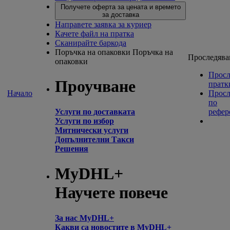
Получете оферта за цената и времето
за доставка
Направете заявка за куриер
Качете файл на пратка
Сканирайте баркода
Поръчка на опаковки
Поръчка на
Проследява
опаковки
Просл
Проучване
пратк
Начало
Просл
по
Услуги по доставката
рефер
Услуги по избор
Митнически услуги
Допълнителни Такси
Решения
MyDHL+
Научете повече
За нас MyDHL+
Какви са новостите в MyDHL+