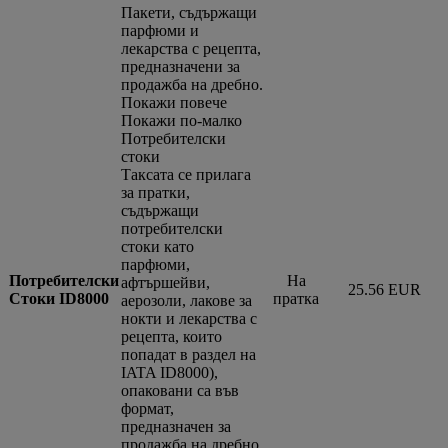
Пакети, съдържащи
парфюми и
лекарства с рецепта,
предназначени за
продажба на дребно.
Покажи повече
Покажи по-малко
Потребителски
стоки
Таксата се прилага
за пратки,
съдържащи
потребителски
стоки като
парфюми,
Потребителски
На
афтършейви,
25.56 EUR
Стоки ID8000
пратка
аерозоли, лакове за
нокти и лекарства с
рецепта, които
попадат в раздел на
IATA ID8000),
опаковани са във
формат,
предназначен за
продажба на дребно