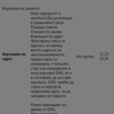
Корекция на данните
Наш приоритет е
пратката Ви да попадне
в правилните ръце.
Покажи повече
Покажи по-малко
Корекция на адрес
Фиксирана такса се
прилага за пратка,
когато адресът на
Корекция на
11.25
местоназначението,
На пратка
адрес
EUR
предоставен от
изпращача, е непълен,
стар или неправилен и
впоследствие DHL не е
в състояние да достави
пратката. DHL трябва да
търси и определя
правилния адрес, за да
завърши доставката.
Ръчно въвеждане на
данни от DHL
Покажи повече