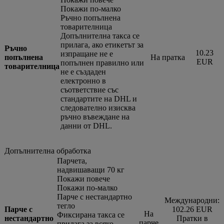
Покажи по-малко
Ръчно попълнена
товарителница
Допълнителна такса се
прилага, ако етикетът за
Ръчно
10.23
изпращане не е
попълнена
На пратка
EUR
попълнен правилно или
товарителница
не е създаден
електронно в
съответствие със
стандартите на DHL и
следователно изисква
ръчно въвеждане на
данни от DHL.
Допълнителна обработка
Парчета,
надвишаващи 70 кг
Покажи повече
Покажи по-малко
Парче с нестандартно
Международни:
тегло
Парче с
102.26 EUR
На
Фиксирана такса се
нестандартно
Пратки в
парче
прилага за всяко