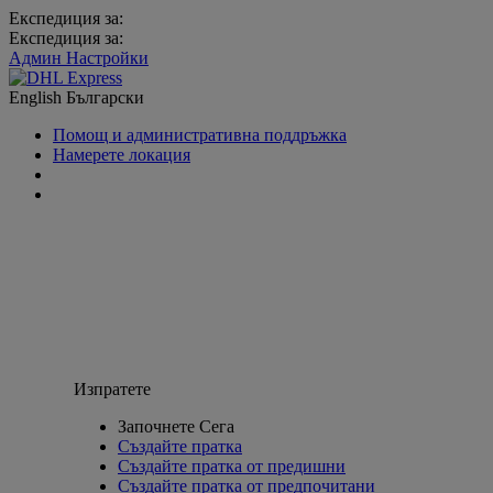
Експедиция за:
Експедиция за:
Админ Настройки
English
Български
Помощ и административна поддръжка
Намерете локация
Изпратете
Започнете Сега
Създайте пратка
Създайте пратка от предишни
Създайте пратка от предпочитани