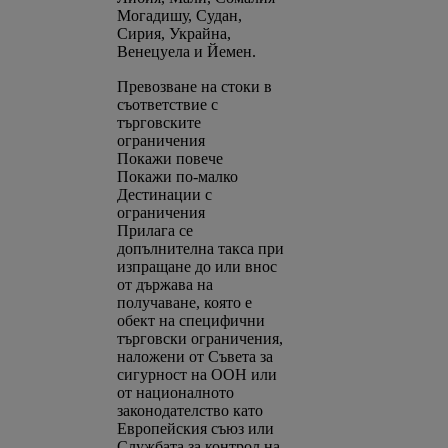
Могадишу, Судан,
Сирия, Украйна,
Венецуела и Йемен.
Превозване на стоки в
съответствие с
търговските
ограничения
Покажи повече
Покажи по-малко
Дестинации с
ограничения
Прилага се
допълнителна такса при
изпращане до или внос
от държава на
получаване, която е
обект на специфични
търговски ограничения,
наложени от Съвета за
сигурност на ООН или
от националното
законодателство като
Европейския съюз или
Службата за контрол на