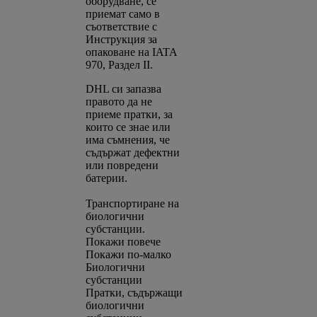
оборудване, се
приемат само в
съответствие с
Инструкция за
опаковане на IATA
970, Раздел II.
DHL си запазва
правото да не
приеме пратки, за
които се знае или
има съмнения, че
съдържат дефектни
или повредени
батерии.
Транспортиране на
биологични
субстанции.
Покажи повече
Покажи по-малко
Биологични
субстанции
Пратки, съдържащи
биологични