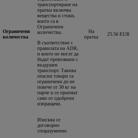
транспортиране на
пратки включва
вещества и стоки,
които са в
Ограничени
Ограничени
На
количества.
25.56 EUR
количества
пратка
В съответствие с
правилата на ADR,
и които не могат да
бъдат превозвани с
въздушен
транспорт. Такива
опасни товари са
ограничени до не
повече от 30 кг на
парче и се приемат
само от одобрени
изпращачи.
Изисква се
договорно
споразумение.