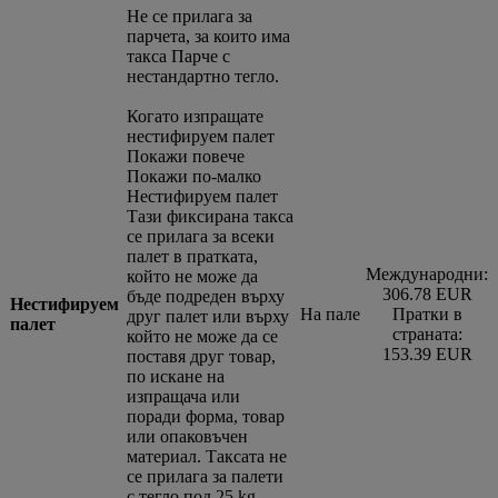
Не се прилага за
парчета, за които има
такса Парче с
нестандартно тегло.
Когато изпращате
нестифируем палет
Покажи повече
Покажи по-малко
Нестифируем палет
Тази фиксирана такса
се прилага за всеки
палет в пратката,
Международни:
който не може да
306.78 EUR
бъде подреден върху
Нестифируем
На пале
Пратки в
друг палет или върху
палет
страната:
който не може да се
153.39 EUR
поставя друг товар,
по искане на
изпращача или
поради форма, товар
или опаковъчен
материал. Таксата не
се прилага за палети
с тегло под 25 kg.