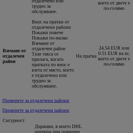
отдалечено или
което от двете е
трудно за
по-голямо
обслужване.
Внос на пратки от
отдалечени райони
Покажи повече
Покажи по-малко
Вземане от
24.54 EUR или
отдалечен район
Вземане от
0.51 EUR на кг,
Тази такса се
отдалечен
На пратка
което от двете е
прилага, когато
район
по-голямо
пратката по внос е
взета от място, което
е отдалечено или
трудно за
обслужване.
Проверете за отдалечени райони
Проверете за отдалечени райони
Сигурност
Държави, в които DHL
оперира при повишен