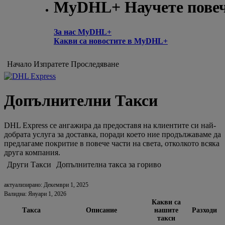
MyDHL+ Научете пове
За нас MyDHL+
Какви са новостите в MyDHL+
Начало
Изпратете
Проследяване
Допълнителни Такси
DHL Express се ангажира да предоставя на клиентите си най-
добрата услуга за доставка, поради което ние продължаваме да
предлагаме покритие в повече части на света, отколкото всяка
друга компания.
Други Такси
Допълнителна такса за гориво
актуализирано: Декември 1, 2025
Валидна: Януари 1, 2026
Какви са
Такса
Описание
нашите
Разходи
такси