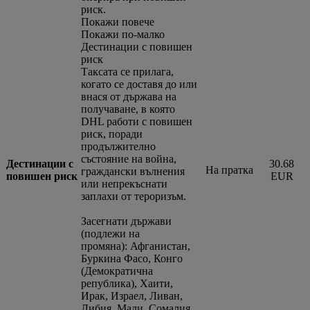
риск.
Покажи повече
Покажи по-малко
Дестинации с повишен
риск
Таксата се прилага,
когато се доставя до или
внася от държава на
получаване, в която
DHL работи с повишен
риск, поради
продължително
състояние на война,
Дестинации с
30.68
На пратка
граждански вълнения
повишен риск
EUR
или непрекъснати
заплахи от тероризъм.
Засегнати държави
(подлежи на
промяна): Афганистан,
Буркина Фасо, Конго
(Демократична
република), Хаити,
Ирак, Израел, Ливан,
Либия, Мали, Сомалия