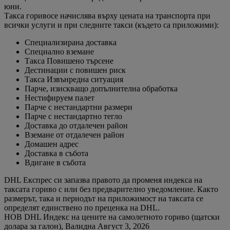
юни.
Такса горивосе начислява върху цената на транспорта при
всички услуги и при следните такси (където са приложими):
Специализирана доставка
Специално вземане
Такса Повишено търсене
Дестинации с повишен риск
Такса Извънредна ситуация
Парче, изискващо допълнителна обработка
Нестифируем палет
Парче с нестандартни размери
Парче с нестандартно тегло
Доставка до отдалечен район
Вземане от отдалечен район
Домашен адрес
Доставка в събота
Вдигане в събота
DHL Експрес си запазва правото да променя индекса на
таксата гориво с или без предварително уведомление. Както
размерът, така и периодът на приложимост на таксата се
определят единствено по преценка на DHL.
НОВ DHL Индекс на цените на самолетното гориво (щатски
долара за галон), Валидна Август 3, 2026