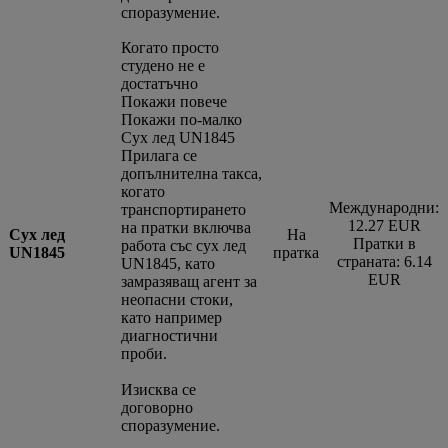
споразумение.
Когато просто
студено не е
достатъчно
Покажи повече
Покажи по-малко
Сух лед UN1845
Прилага се
допълнителна такса,
когато
Международни:
транспортирането
12.27 EUR
на пратки включва
Сух лед
На
Пратки в
работа със сух лед
UN1845
пратка
страната: 6.14
UN1845, като
EUR
замразяващ агент за
неопасни стоки,
като например
диагностични
проби.
Изисква се
договорно
споразумение.