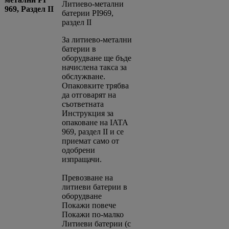
Литиево-метални
969, Раздел II
батерии PI969,
раздел II
За литиево-метални
батерии в
оборудване ще бъде
начислена такса за
обслужване.
Опаковките трябва
да отговарят на
съответната
Инструкция за
опаковане на IATA
969, раздел II и се
приемат само от
одобрени
изпращачи.
Превозване на
литиеви батерии в
оборудване
Покажи повече
Покажи по-малко
Литиеви батерии (с