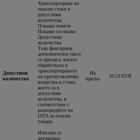
Транспортиране на
опасни стоки в
допустими
количества.
Покажи повече
Покажи по-малко
Допустими
количества
Тази фиксирана
допълнителна такса
се прилага, когато
обработката и
транспортирането
Допустими
На
10.23 EUR
на пратки включва
количества
пратка
вещества и стоки,
които са в
допустими
количества, в
съответствие с
разпоредбите на
IATA за опасни
товари.
Изисква се
договорно