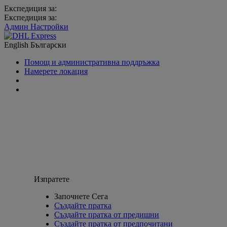
Експедиция за:
Експедиция за:
Админ Настройки
English
Български
Помощ и административна поддръжка
Намерете локация
Изпратете
Започнете Сега
Създайте пратка
Създайте пратка от предишни
Създайте пратка от предпочитани