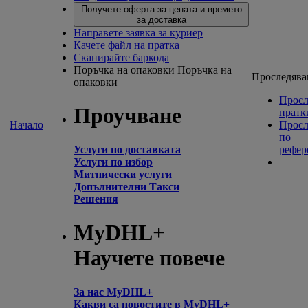
Получете оферта за цената и времето
за доставка
Направете заявка за куриер
Качете файл на пратка
Сканирайте баркода
Поръчка на опаковки
Поръчка на
Проследява
опаковки
Просл
Проучване
пратк
Начало
Просл
по
Услуги по доставката
рефер
Услуги по избор
Митнически услуги
Допълнителни Такси
Решения
MyDHL+
Научете повече
За нас MyDHL+
Какви са новостите в MyDHL+