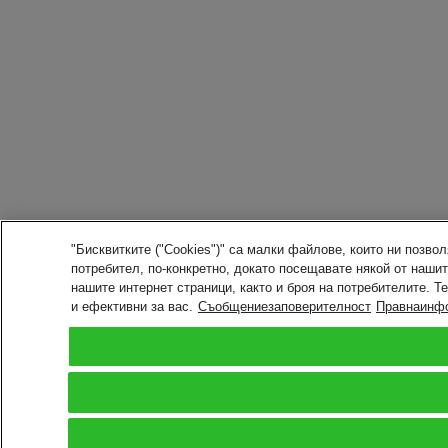
"Бисквитките ("Cookies")" са малки файлове, които ни позв
потребител, по-конкретно, докато посещавате някой от наши
нашите интернет страници, както и броя на потребителите. Т
и ефективни за вас.
Съобщениезаповерителност
Правнаинф