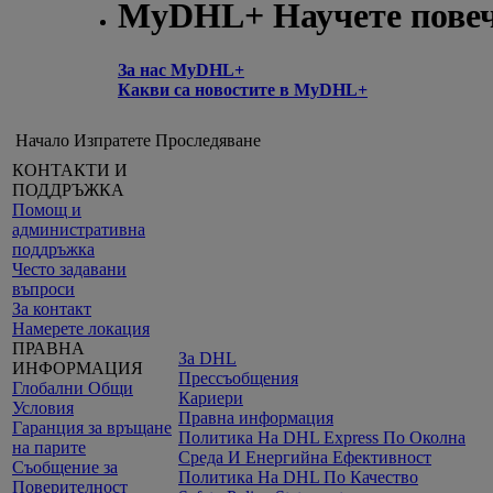
MyDHL+ Научете пове
За нас MyDHL+
Какви са новостите в MyDHL+
Начало
Изпратете
Проследяване
КОНТАКТИ И
ПОДДРЪЖКА
Помощ и
административна
поддръжка
Често задавани
въпроси
За контакт
Намерете локация
ПРАВНА
За DHL
ИНФОРМАЦИЯ
Прессъобщения
Глобални Общи
Кариери
Условия
Правна информация
Гаранция за връщане
Политика На DHL Express По Околна
на парите
Среда И Енергийна Ефективност
Съобщение за
Политика На DHL По Качество
Поверителност