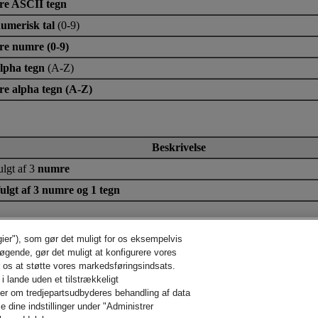
lere ASCII tegn
umerisk tal
(0-9)
lere numre (0-9)
lpha tegn
(A-Z)
lere alpha tegn (A-Z)
Beskrivelse
ulgt af 3
numre
fulgt af 3 numre og 1 tegn
fulgt af en række af alpha tegn
gier"), som gør det muligt for os eksempelvis
søgende, gør det muligt at konfigurere vores
terfulgt af en række
numre
r os at støtte vores markedsføringsindsats.
række tegn
i lande uden et tilstrækkeligt
der om tredjepartsudbyderes behandling af data
e dine indstillinger under "Administrer