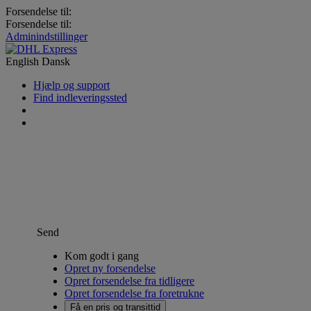
Forsendelse til:
Forsendelse til:
Adminindstillinger
English
Dansk
Hjælp og support
Find indleveringssted
Send
Kom godt i gang
Opret ny forsendelse
Opret forsendelse fra tidligere
Opret forsendelse fra foretrukne
Få en pris og transittid