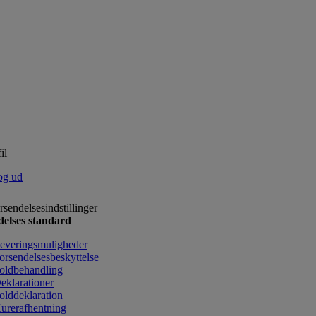
il
og ud
rsendelsesindstillinger
delses standard
everingsmuligheder
orsendelsesbeskyttelse
oldbehandling
eklarationer
olddeklaration
urerafhentning