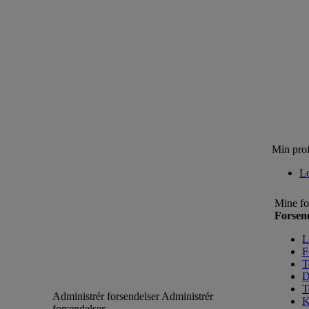
Min prof
L
Mine fo
Forsen
L
F
T
D
T
Administrér forsendelser
Administrér
K
forsendelser