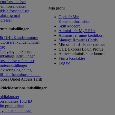
eturforsendelser
em forsendelser
Min profil
ildele forsendelser
aluta og mål
Opdatér Min
dresser
Kontaktinformation
​Skift kodeord
mte indstillinger
Administrér MyDHL+
Administrer mine kreditkort
it DHL Kundenummer
Manage Rewards Cards
utoriseret kundenummer
Min standard afsenderadresse
rug
DHL Express Login Profile
å adgang til eSecure
Aktivér administrator kontrol
mballage indstillinger
Firma Kontakter
orsendelsesreferencer
Log ud
rinterindstillinger
dvisering og deling
illadt afhentningslokation
ccess Undel
Access Tariff
lddeklarations indstillinger
oldfakturaer
orsendelses Told ID
in produktliste
igitale toldfakturaer