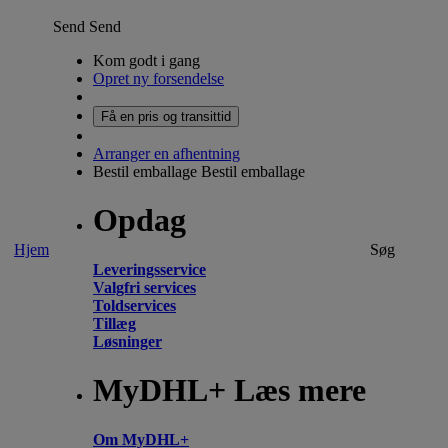
Send
Send
Kom godt i gang
Opret ny forsendelse
Få en pris og transittid
Arranger en afhentning
Bestil emballage
Bestil emballage
Opdag
Hjem
Søg
Leveringsservice
Valgfri services
Toldservices
Tillæg
Løsninger
MyDHL+ Læs mere
Om MyDHL+