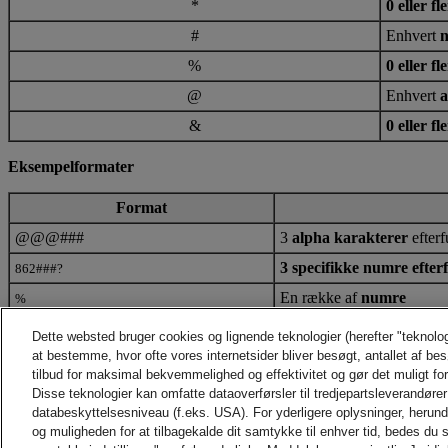
*
0 eller f
#
Enhvert
n
%
0 eller f
@
Enhvert
a
&
0 eller f
Eksempelformater
Format
@@@###
3
alpha karakterer
efterf
3 specifikke numre efter
862###?
En række af
numre
%
3 specifikke numre efter
123&
Dette websted bruger cookies og lignende teknologier (herefter "teknolo
at bestemme, hvor ofte vores internetsider bliver besøgt, antallet af be
En række af
alpha tegn
ef
&%
tilbud for maksimal bekvemmelighed og effektivitet og gør det muligt fo
3 numre
efterfulgt af en 
###*
Disse teknologier kan omfatte dataoverførsler til tredjepartsleverandører 
databeskyttelsesniveau (f.eks. USA). For yderligere oplysninger, herun
KONTAKT OG SUPPORT
og muligheden for at tilbagekalde dit samtykke til enhver tid, bedes du s
Hjælp og support