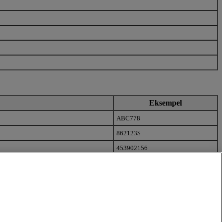
Eksempel
ABC778
862123$
453902156
123QXWY
UEZPA801234
444($!)