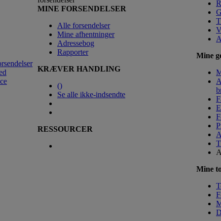
R
MINE FORSENDELSER
G
T
Alle forsendelser
V
Mine afhentninger
A
Adressebog
Rapporter
Mine ge
orsendelser
KRÆVER HANDLING
ed
M
nce
A
(
)
b
Se alle ikke-indsendte
F
E
F
P
RESSOURCER
A
T
A
Mine to
T
F
M
D