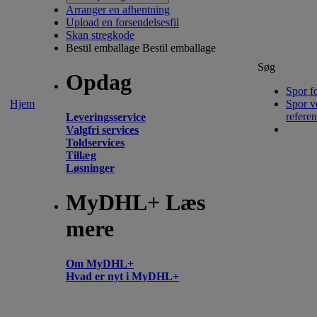
Arranger en afhentning
Upload en forsendelsesfil
Skan stregkode
Bestil emballage
Bestil emballage
Søg
Opdag
Spor f
Hjem
Spor v
refere
Leveringsservice
Valgfri services
Toldservices
Tillæg
Løsninger
MyDHL+ Læs
mere
Om MyDHL+
Hvad er nyt i MyDHL+