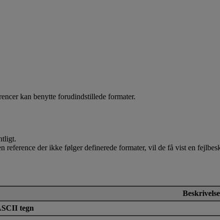
rencer kan benytte forudindstillede formater.
tligt.
n reference der ikke følger definerede formater, vil de få vist en fejlbes
Beskrivelse
SCII tegn