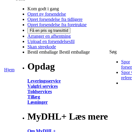
Kom godt i gang
Opret ny forsendelse
Opret forsendelse fra tidligere
Opret forsendelse fra foretrukne
Få en pris og transittid
Arranger en afhentning
Upload en forsendelsesfil
Skan stregkode
Søg
Bestil emballage
Bestil emballage
Spor
Opdag
forse
Hjem
Spor 
refer
Leveringsservice
Valgfri services
Toldservices
Tillæg
Løsninger
MyDHL+ Læs mere
Om MyDHL+