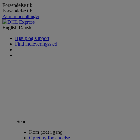
Forsendelse til:
Forsendelse til:
Adminindstillinger
English
Dansk
Hjælp og support
Find indleveringssted
Send
Kom godt i gang
Opret ny forsendelse