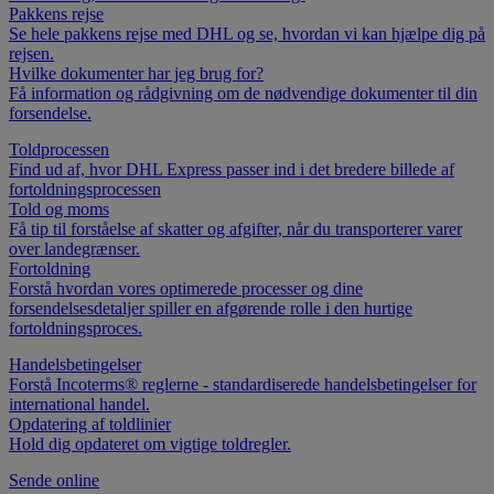
Pakkens rejse
Se hele pakkens rejse med DHL og se, hvordan vi kan hjælpe dig på
rejsen.
Hvilke dokumenter har jeg brug for?
Få information og rådgivning om de nødvendige dokumenter til din
forsendelse.
Toldprocessen
Find ud af, hvor DHL Express passer ind i det bredere billede af
fortoldningsprocessen
Told og moms
Få tip til forståelse af skatter og afgifter, når du transporterer varer
over landegrænser.
Fortoldning
Forstå hvordan vores optimerede processer og dine
forsendelsesdetaljer spiller en afgørende rolle i den hurtige
fortoldningsproces.
Handelsbetingelser
Forstå Incoterms® reglerne - standardiserede handelsbetingelser for
international handel.
Opdatering af toldlinier
Hold dig opdateret om vigtige toldregler.
Sende online