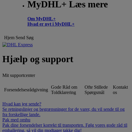
MyDHL+ Læs mere
Om MyDHL+
Hvad er nyt i MyDHL+
Hjem
Send
Søg
Hjælp og support
Mit supportcenter
Gode Råd om
Ofte Stillede
Kontakt
Forsendelsesrådgivning
Toldklarering
Spørgsmål
os
Hvad kan jeg sende?
Se retningslinjer og begrænsninger for de varer, du vil sende til og
fra forskellige lande.
Pak med omhu
Pak dine forsendelser korrekt til transporten. Følg vores gode råd til
emballering, så vil din modtager takke dig!