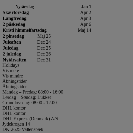
Nytårsdag
Jan 1
Skærtorsdag
Apr 2
Langfredag
Apr 3
2 påskedag
Apr 6
Kristi himmelfartsdag
Maj 14
2 pinsedag
Maj 25
Juleaften
Dec 24
Juledag
Dec 25
2 juledag
Dec 26
Nytårsaften
Dec 31
Holidays
Vis mere
Vis mindre
Åbningstider
Åbningstider
Mandag – Fredag: 08:00 - 16:00
Lørdag – Søndag: Lukket
Grundlovsdag: 08:00 - 12.00
DHL kontor
DHL kontor
DHL Express (Denmark) A/S
Jydekrogen 14
DK-2625 Vallensbæk