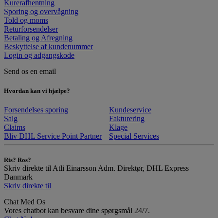
Kurerafhentning
Sporing og overvågning
Told og moms
Returforsendelser
Betaling og Afregning
Beskyttelse af kundenummer
Login og adgangskode
Send os en email
Hvordan kan vi hjælpe?
Forsendelses sporing
Kundeservice
Salg
Fakturering
Claims
Klage
Bliv DHL Service Point Partner
Special Services
Ris? Ros?
Skriv direkte til Atli Einarsson Adm. Direktør, DHL Express
Danmark
Skriv direkte til
Chat Med Os
Vores chatbot kan besvare dine spørgsmål 24/7.