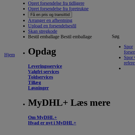
Opret forsendelse fra tidligere
Opret forsendelse fra foretrukne
Få en pris og transittid
Arranger en afhentning
Upload en forsendelsesfil
Skan stregkode
Søg
Bestil emballage
Bestil emballage
Spor
Opdag
forse
Hjem
Spor 
refer
Leveringsservice
Valgfri services
Toldservices
Tillæg
Løsninger
MyDHL+ Læs mere
Om MyDHL+
Hvad er nyt i MyDHL+