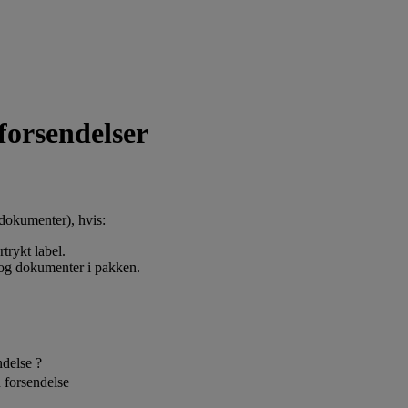
forsendelser
sdokumenter), hvis:
trykt label.
 og dokumenter i pakken.
ndelse ?
n forsendelse