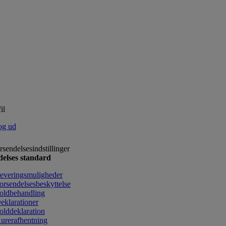
il
og ud
rsendelsesindstillinger
delses standard
everingsmuligheder
orsendelsesbeskyttelse
oldbehandling
eklarationer
olddeklaration
urerafhentning