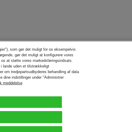
gier"), som gør det muligt for os eksempelvis
søgende, gør det muligt at konfigurere vores
r os at støtte vores markedsføringsindsats.
i lande uden et tilstrækkeligt
der om tredjepartsudbyderes behandling af data
e dine indstillinger under "Administrer
sk meddelelse