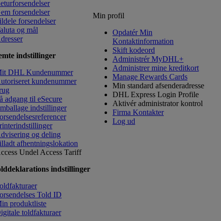
eturforsendelser
em forsendelser
Min profil
ildele forsendelser
aluta og mål
Opdatér Min
dresser
Kontaktinformation
​Skift kodeord
mte indstillinger
Administrér MyDHL+
Administrer mine kreditkort
it DHL Kundenummer
Manage Rewards Cards
utoriseret kundenummer
Min standard afsenderadresse
rug
DHL Express Login Profile
å adgang til eSecure
Aktivér administrator kontrol
mballage indstillinger
Firma Kontakter
orsendelsesreferencer
Log ud
rinterindstillinger
dvisering og deling
illadt afhentningslokation
ccess Undel
Access Tariff
lddeklarations indstillinger
oldfakturaer
orsendelses Told ID
in produktliste
igitale toldfakturaer