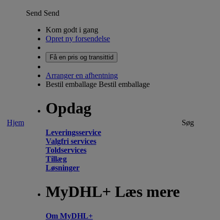
Send
Send
Kom godt i gang
Opret ny forsendelse
Få en pris og transittid
Arranger en afhentning
Bestil emballage
Bestil emballage
Opdag
Hjem
Søg
Leveringsservice
Valgfri services
Toldservices
Tillæg
Løsninger
MyDHL+ Læs mere
Om MyDHL+