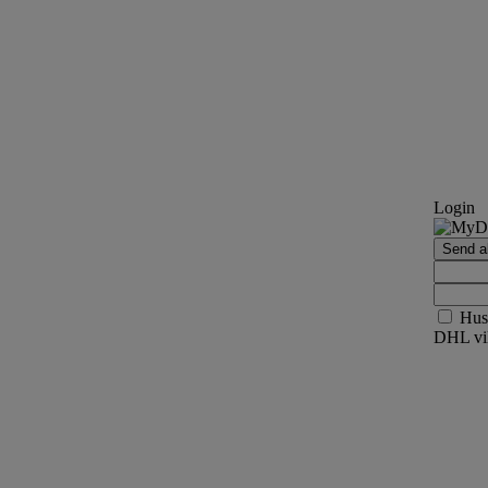
Login
Send ak
Hus
DHL vil