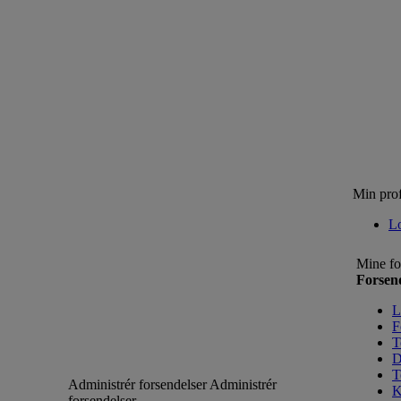
Min prof
L
Mine fo
Forsen
L
F
T
D
T
Administrér forsendelser
Administrér
K
forsendelser