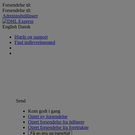
Forsendelse til:
Forsendelse til:
Adminindstillinger
English
Dansk
Hjælp og support
Find indleveringssted
Send
Kom godt i gang
Opret ny forsendelse
Opret forsendelse fra tidligere
Opret forsendelse fra foretrukne
Få en pris og transittid