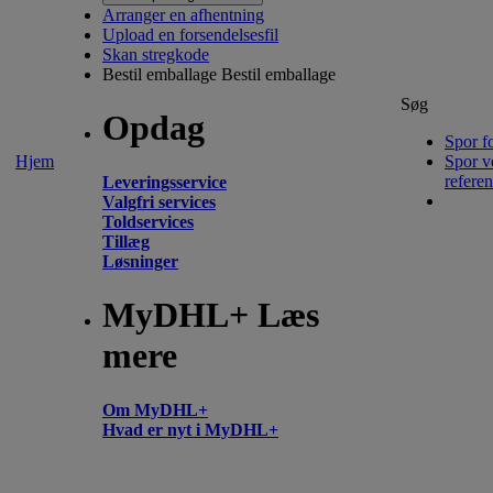
Arranger en afhentning
Upload en forsendelsesfil
Skan stregkode
Bestil emballage
Bestil emballage
Søg
Opdag
Spor f
Hjem
Spor v
refere
Leveringsservice
Valgfri services
Toldservices
Tillæg
Løsninger
MyDHL+ Læs
mere
Om MyDHL+
Hvad er nyt i MyDHL+