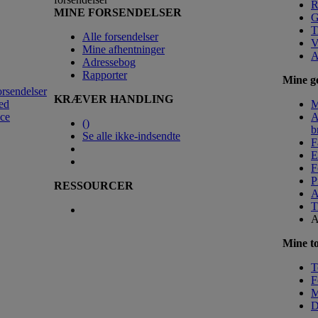
R
MINE FORSENDELSER
G
T
Alle forsendelser
V
Mine afhentninger
A
Adressebog
Rapporter
Mine ge
orsendelser
KRÆVER HANDLING
ed
M
nce
A
(
)
b
Se alle ikke-indsendte
F
E
F
P
RESSOURCER
A
T
A
Mine to
T
F
M
D