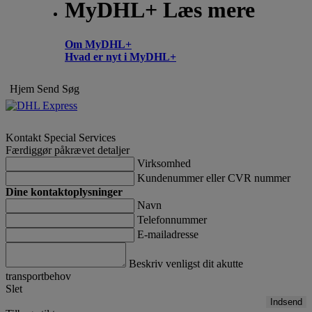
MyDHL+ Læs mere
Om MyDHL+
Hvad er nyt i MyDHL+
Hjem
Send
Søg
Kontakt Special Services
Færdiggør påkrævet detaljer
Virksomhed
Kundenummer eller CVR nummer
Dine kontaktoplysninger
Navn
Telefonnummer
E-mailadresse
Beskriv venligst dit akutte
transportbehov
Slet
Indsend