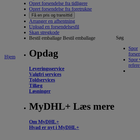
Opret forsendelse fra tidligere
Opret forsendelse fra foretrukne
Få en pris og transittid
Arranger en afhentning
Upload en forsendelsesfil
Skan stregkode
Søg
Bestil emballage
Bestil emballage
Spor
Opdag
forse
Hjem
Spor 
refer
Leveringsservice
Valgfri services
Toldservices
Tillæg
Løsninger
MyDHL+ Læs mere
Om MyDHL+
Hvad er nyt i MyDHL+