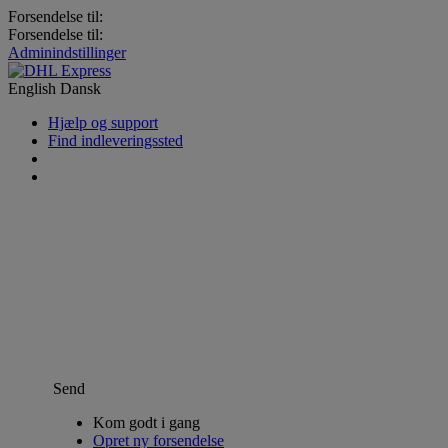
Forsendelse til:
Forsendelse til:
Adminindstillinger
English
Dansk
Hjælp og support
Find indleveringssted
Send
Kom godt i gang
Opret ny forsendelse