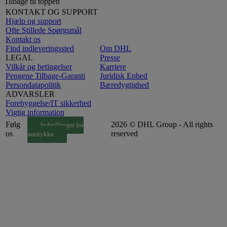
Tilbage til toppen
KONTAKT OG SUPPORT
Hjælp og support
Ofte Stillede Spørgsmål
Kontakt os
Find indleveringssted
Om DHL
LEGAL
Presse
Vilkår og betingelser
Karriere
Pengene Tilbage-Garanti
Juridisk Enhed
Persondatapolitik
Bæredygtighed
ADVARSLER
Forebyggelse/IT sikkerhed
Vigtig information
Følg
2026 © DHL Group - All rights
Indstillinger for
os
reserved
samtykke