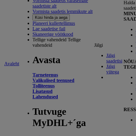
Vormista saadetis varasemate
Halda 
saadetiste alt
saadet
Vormista saadetis lemmikute alt
MIN
Küsi hinda ja aega
SAA
Planeeri kullertellimus
Lae saadetise fail
Skaneerige vöötkood
Tellige vahendeid
Tellige
vahendeid
Jälgi
Jälgi
Avasta
saadetisi
NÕU
Avaleht
Jälgi
TEG
viitega
Tarneteenus
Valikulised teenused
Tolliteenus
Lisatasud
Lahendused
Tutvuge
RESS
MyDHL+´ga