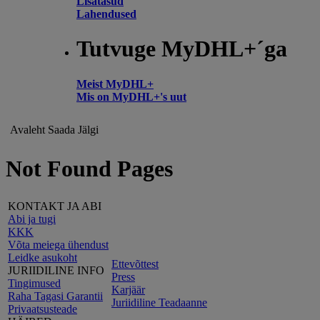
Lisatasud
Lahendused
Tutvuge MyDHL+´ga
Meist MyDHL+
Mis on MyDHL+'s uut
Avaleht
Saada
Jälgi
Not Found Pages
KONTAKT JA ABI
Abi ja tugi
KKK
Võta meiega ühendust
Leidke asukoht
Ettevõttest
JURIIDILINE INFO
Press
Tingimused
Karjäär
Raha Tagasi Garantii
Juriidiline Teadaanne
Privaatsusteade