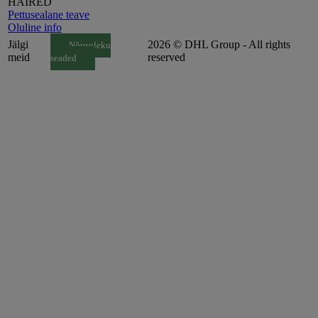
HÄIRED
Pettusealane teave
Oluline info
Jälgi
2026 © DHL Group - All rights
Nõusoleku
meid
reserved
seaded