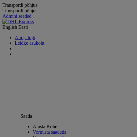
Transpordi põhjus:
Transpordi põhjus:
Admini seaded
English
Eesti
Abi ja tugi
Leidke asukoht
Saada
Alusta Kohe
Vormista saadetis