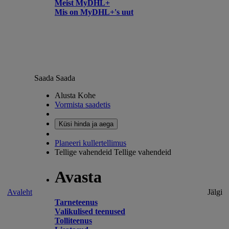
Meist MyDHL+
Mis on MyDHL+'s uut
Saada
Saada
Alusta Kohe
Vormista saadetis
Küsi hinda ja aega
Planeeri kullertellimus
Tellige vahendeid
Tellige vahendeid
Avasta
Avaleht
Jälgi
Tarneteenus
Valikulised teenused
Tolliteenus